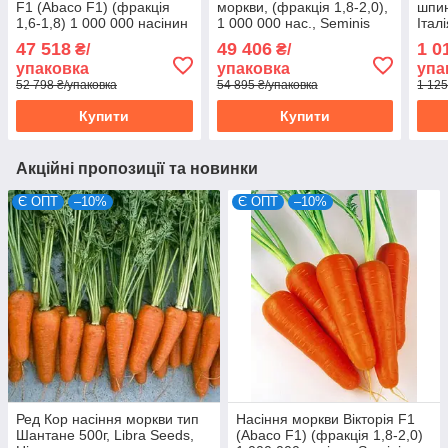
F1 (Abaco F1) (фракція
моркви, (фракція 1,8-2,0),
шпин
1,6-1,8) 1 000 000 насінин
1 000 000 нас., Seminis
Італ
Seminis (Голландія)
(Голландія)
47 518
49 406
1 0
₴/
₴/
упаковка
упаковка
упа
52 798 ₴/упаковка
54 895 ₴/упаковка
1 125
Купити
Купити
Акційні пропозиції та новинки
Є ОПТ
–10%
Є ОПТ
–10%
Ред Кор насіння моркви тип
Насіння моркви Вікторія F1
Шантане 500г, Libra Seeds,
(Abaco F1) (фракція 1,8-2,0)