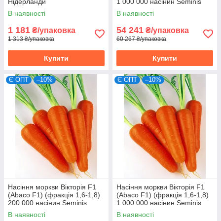
Нідерланди
1 000 000 насінин Seminis
(Голландія)
В наявності
В наявності
1 181
54 241
₴/упаковка
₴/упаковка
1 313 ₴/упаковка
60 267 ₴/упаковка
Купити
Купити
Є ОПТ
–10%
Є ОПТ
–10%
Насіння моркви Вікторія F1
Насіння моркви Вікторія F1
(Abaco F1) (фракція 1,6-1,8)
(Abaco F1) (фракція 1,6-1,8)
200 000 насінин Seminis
1 000 000 насінин Seminis
(Голландія)
(Голландія)
В наявності
В наявності