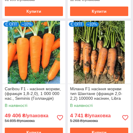
Купити
Купити
Є ОПТ
–10%
Є ОПТ
–10%
Caribou F1 - насіння моркви,
Мілана F1 насіння моркви
(фракція 1,8-2,0), 1 000 000
тип Шантане (фракція 2,0-
нас., Seminis (Голландія)
2,2) 100000 насінин, Libra
Seeds, Нідерланди
В наявності
В наявності
49 406
4 741
₴/упаковка
₴/упаковка
54 895 ₴/упаковка
5 268 ₴/упаковка
Купити
Купити