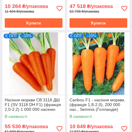
10 264
47 518
₴/упаковка
₴/упаковка
11 404 ₴/упаковка
52 798 ₴/упаковка
Купити
Купити
Є ОПТ
–10%
Є ОПТ
–10%
Насіння моркви СВ 3118 ДШ
Caribou F1 - насіння моркви,
F1 (SV 3118 DH F1) (фракція
(фракція 1,8-2,0), 200 000
2,0-2,2) 1 000 000 насінин
нас., Seminis (Голландія)
Seminis (Голландія)
В наявності
В наявності
55 530
10 649
₴/упаковка
₴/упаковка
61 699 ₴/упаковка
11 832 ₴/упаковка