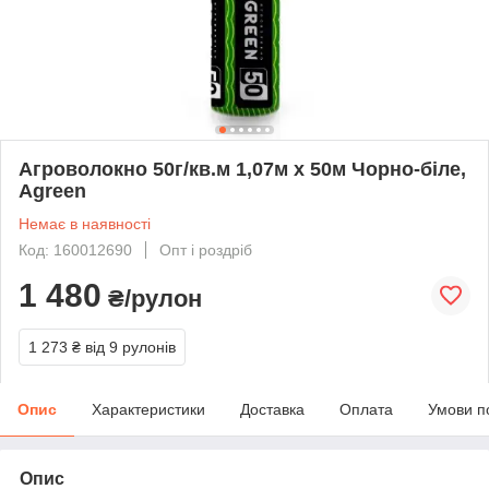
Агроволокно 50г/кв.м 1,07м х 50м Чорно-біле,
Agreen
Немає в наявності
Код: 160012690
Опт і роздріб
1 480
₴/рулон
1 273 ₴
від 9 рулонів
Опис
Характеристики
Доставка
Оплата
Умови п
Опис