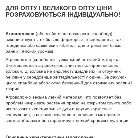
ДЛЯ ОПТУ І ВЕЛИКОГО ОПТУ ЦІНИ
РОЗРАХОВУЮТЬСЯ ІНДИВІДУАЛЬНО!
Агроволокно
(або як його ще називають спанбонд)
використовують, як більше фермерські господарства, так і
городники або садівники-любителі, для отримання більш
ранніх і якісних урожаїв.
Агроволокно (спанбонд)– унікальний нетканий матеріал.
Виготовляється агроволокно з чистих поліпропіленових
волокон. Ці волокна не виділяють шкідливих чи отруйних
речовин у середовище життєдіяльності людини. За рахунок
цього спанбонд абсолютно безпечний для оточуючих рослин і
тварин.
Агроволокно весьма легкий материал, что позволяет без
проблем накрывать растения прямо на открытом грунте либо
использовать специальные дуги и другие каркасные
сооружения, а высокое качество и наличие в материале
светостабилизаторов гарантирует долгий срок эксплуатации.
Основные характеристики агроволокна: