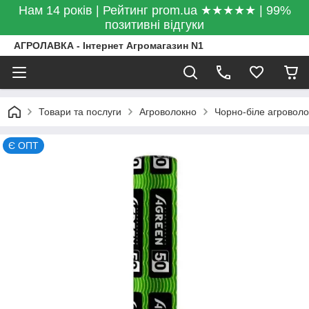
Нам 14 років | Рейтинг prom.ua ★★★★★ | 99%
позитивні відгуки
АГРОЛАВКА - Інтернет Агромагазин N1
Товари та послуги
Агроволокно
Чорно-біле агровол
Є ОПТ