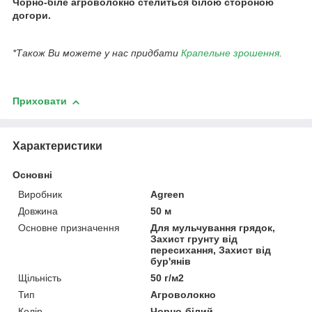
Чорно-біле агроволокно стелиться білою стороною
догори.
*Також Ви можете у нас придбати
Крапельне зрошення
.
Приховати
Характеристики
Основні
Виробник
Agreen
Довжина
50 м
Основне призначення
Для мульчування грядок,
Захист грунту від
пересихання, Захист від
бур'янів
Щільність
50 г/м2
Тип
Агроволокно
Колір
Чорно-білий