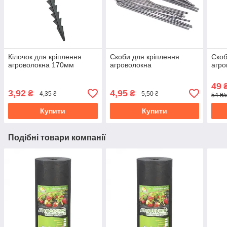
Кілочок для кріплення
Скоби для кріплення
Скоб
агроволокна 170мм
агроволокна
агро
49
₴
3,92
4,95
₴
₴
4,35 ₴
5,50 ₴
54 ₴/
Купити
Купити
Подібні товари компанії