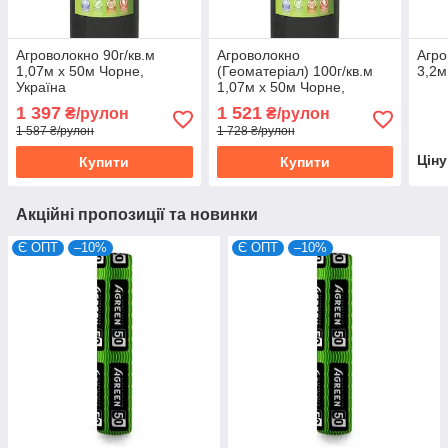
Агроволокно 90г/кв.м
Агроволокно
Агро
1,07м х 50м Чорне,
(Геоматеріал) 100г/кв.м
3,2м
Україна
1,07м х 50м Чорне,
Україна
1 397
1 521
₴/рулон
₴/рулон
1 587 ₴/рулон
1 728 ₴/рулон
Цін
Купити
Купити
Акційні пропозиції та новинки
Є ОПТ
–10%
Є ОПТ
–10%