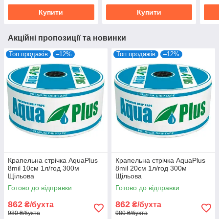
Купити
Купити
Акційні пропозиції та новинки
Топ продажів
–12%
Топ продажів
–12%
Крапельна стрічка AquaPlus
Крапельна стрічка AquaPlus
8mil 10см 1л/год 300м
8mil 20см 1л/год 300м
Щільова
Щільова
Готово до відправки
Готово до відправки
862
862
₴/бухта
₴/бухта
980 ₴/бухта
980 ₴/бухта