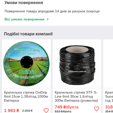
Умови повернення
Повернення товару впродовж 14 днів за рахунок покупця
Всі умови повернення
Подібні товари компанії
Крапельна стрічка OxiDrip
Крапельна стрічка STF S-
Крап
8mil 15см 1,38л/год 1000м
Line 6mil 30см 1,6л/год
Suns
Емітерна
300м Емітерна (розмотка)
год 
(роз
749
318
₴/бухта
1 983
₴
2 203 ₴
833 ₴/бухта
354 ₴