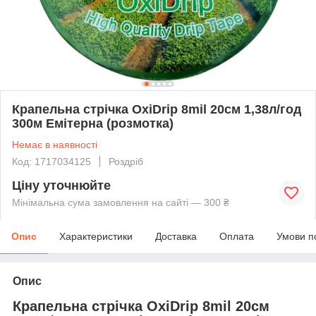
Крапельна стрічка OxiDrip 8mil 20см 1,38л/год
300м Емітерна (розмотка)
Немає в наявності
Код: 1717034125
Роздріб
Ціну уточнюйте
Мінімальна сума замовлення на сайті — 300 ₴
Опис
Характеристики
Доставка
Оплата
Умови п
Опис
Крапельна стрічка OxiDrip 8mil 20см