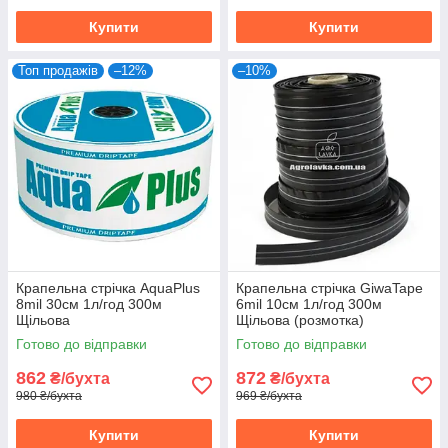
Купити
Купити
Топ продажів
–12%
–10%
Крапельна стрічка AquaPlus
Крапельна стрічка GiwaTape
8mil 30см 1л/год 300м
6mil 10см 1л/год 300м
Щільова
Щільова (розмотка)
Готово до відправки
Готово до відправки
862
872
₴/бухта
₴/бухта
980 ₴/бухта
969 ₴/бухта
Купити
Купити