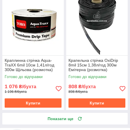
Краплинна стрічка Aqua-
Крапельна стрічка OxiDrip
TraXX 6mil 10см 1,41л/год
8mil 15см 1,38л/год 300м
300м Щільова (розмотка)
Емітерна (розмотка)
Готово до відправки
Готово до відправки
1 076
808
₴/бухта
₴/бухта
1 196 ₴/бухта
898 ₴/бухта
Купити
Купити
Показати ще