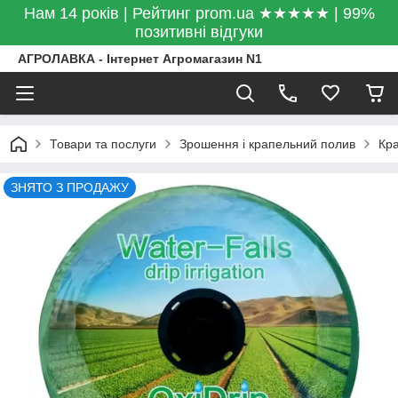
Нам 14 років | Рейтинг prom.ua ★★★★★ | 99%
позитивні відгуки
АГРОЛАВКА - Інтернет Агромагазин N1
Товари та послуги
Зрошення і крапельний полив
Кра
ЗНЯТО З ПРОДАЖУ