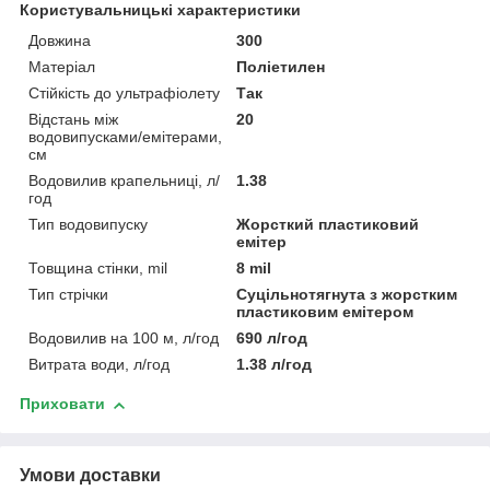
Користувальницькі характеристики
Довжина
300
Матеріал
Поліетилен
Стійкість до ультрафіолету
Так
Відстань між
20
водовипусками/емітерами,
см
Водовилив крапельниці, л/
1.38
год
Тип водовипуску
Жорсткий пластиковий
емітер
Товщина стінки, mil
8 mil
Тип стрічки
Суцільнотягнута з жорстким
пластиковим емітером
Водовилив на 100 м, л/год
690 л/год
Витрата води, л/год
1.38 л/год
Приховати
Умови доставки