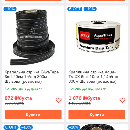
–10%
Є ОПТ
–10%
Крапельна стрічка GiwaTape
Краплинна стрічка Aqua-
6mil 20см 1л/год 300м
TraXX 6mil 10см 1,14л/год
Щільова (розмотка)
300м Щільова (розмотка)
Готово до відправки
Готово до відправки
872
1 076
₴/бухта
₴/бухта
969 ₴/бухта
1 196 ₴/бухта
Купити
Купити
Є ОПТ
–10%
–10%