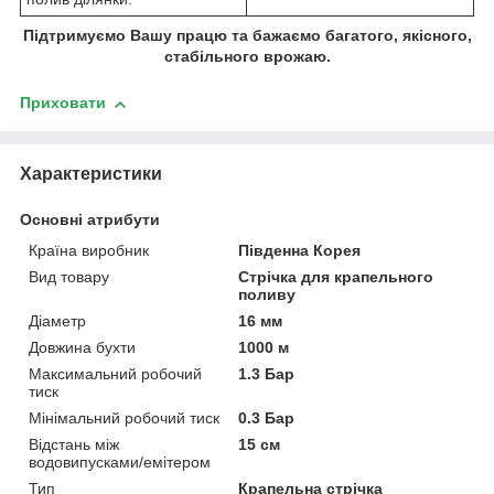
Підтримуємо Вашу працю та бажаємо багатого, якісного,
стабільного врожаю.
Приховати
Характеристики
Основні атрибути
Країна виробник
Південна Корея
Вид товару
Стрічка для крапельного
поливу
Діаметр
16 мм
Довжина бухти
1000 м
Максимальний робочий
1.3 Бар
тиск
Мінімальний робочий тиск
0.3 Бар
Відстань між
15 см
водовипусками/емітером
Тип
Крапельна стрічка