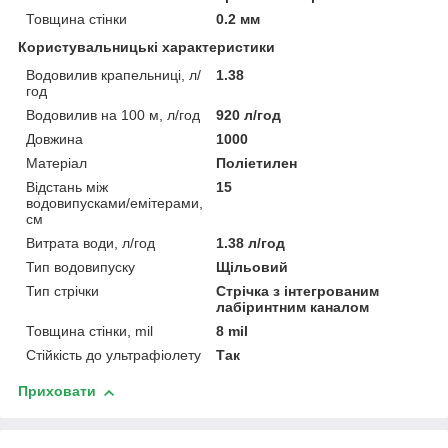
Товщина стінки
0.2 мм
Користувальницькі характеристики
Водовилив крапельниці, л/
1.38
год
Водовилив на 100 м, л/год
920 л/год
Довжина
1000
Матеріал
Поліетилен
Відстань між
15
водовипусками/емітерами,
см
Витрата води, л/год
1.38 л/год
Тип водовипуску
Щільовий
Тип стрічки
Стрічка з інтегрованим
лабіринтним каналом
Товщина стінки, mil
8 mil
Стійкість до ультрафіолету
Так
Приховати