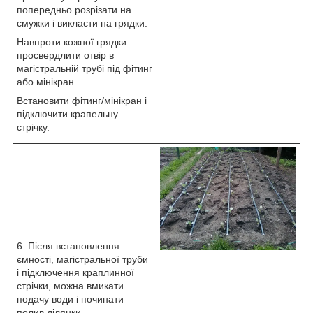
попередньо розрізати на
смужки і викласти на грядки.
Навпроти кожної грядки
просвердлити отвір в
магістральній трубі під фітинг
або мінікран.
Встановити фітинг/мінікран і
підключити крапельну
стрічку.
6. Після встановлення
ємності, магістральної труби
і підключення краплинної
стрічки, можна вмикати
подачу води і починати
полив ділянки.