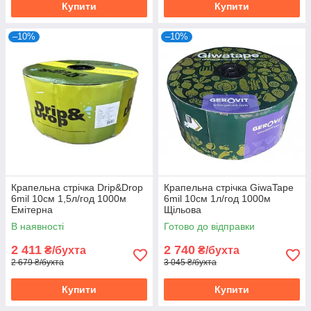
Купити
Купити
–10%
–10%
Крапельна стрічка Drip&Drop
Крапельна стрічка GiwaTape
6mil 10см 1,5л/год 1000м
6mil 10см 1л/год 1000м
Емітерна
Щільова
В наявності
Готово до відправки
2 411
2 740
₴/бухта
₴/бухта
2 679 ₴/бухта
3 045 ₴/бухта
Купити
Купити