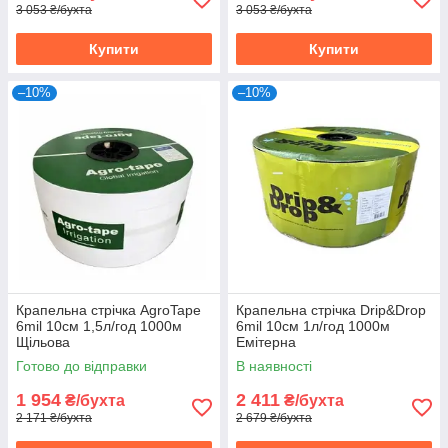
3 053 ₴/бухта
3 053 ₴/бухта
Купити
Купити
–10%
–10%
Крапельна стрічка AgroTape
Крапельна стрічка Drip&Drop
6mil 10см 1,5л/год 1000м
6mil 10см 1л/год 1000м
Щільова
Емітерна
Готово до відправки
В наявності
1 954
2 411
₴/бухта
₴/бухта
2 171 ₴/бухта
2 679 ₴/бухта