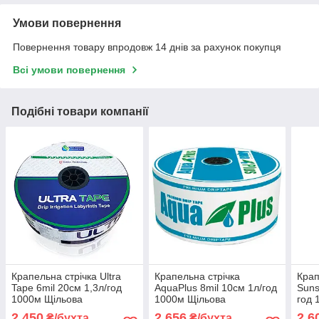
Умови повернення
Повернення товару впродовж 14 днів за рахунок покупця
Всі умови повернення
Подібні товари компанії
Крапельна стрічка Ultra
Крапельна стрічка
Крап
Tape 6mil 20см 1,3л/год
AquaPlus 8mil 10см 1л/год
Suns
1000м Щільова
1000м Щільова
год 
2 450
2 656
2 6
₴/бухта
₴/бухта