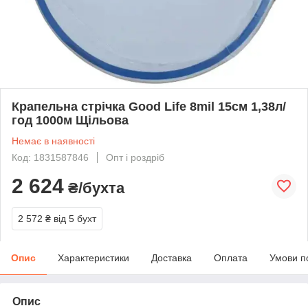
Крапельна стрічка Good Life 8mil 15см 1,38л/
год 1000м Щільова
Немає в наявності
Код: 1831587846
Опт і роздріб
2 624
₴/бухта
2 572 ₴
від 5 бухт
Опис
Характеристики
Доставка
Оплата
Умови п
Опис