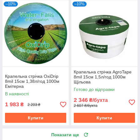
–10%
–10%
Крапельна стрічка AgroTape
Крапельна стрічка OxiDrip
8mil 15см 1,5л/год 1000м
8mil 15см 1,38л/год 1000м
Щільова
Емітерна
Готово до відправки
В наявності
2 346
₴/бухта
1 983
₴
2 203 ₴
2 607 ₴/бухта
Купити
Купити
Показати ще