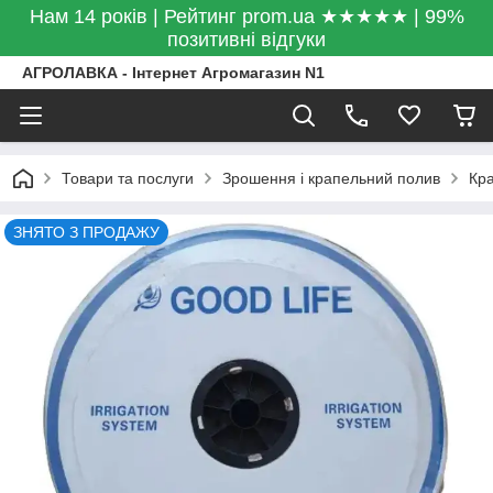
Нам 14 років | Рейтинг prom.ua ★★★★★ | 99%
позитивні відгуки
АГРОЛАВКА - Інтернет Агромагазин N1
Товари та послуги
Зрошення і крапельний полив
Кра
ЗНЯТО З ПРОДАЖУ