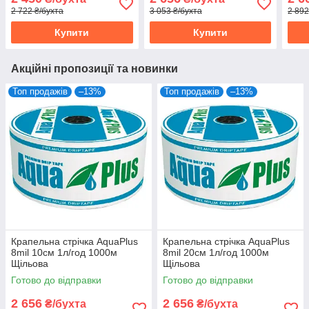
2 722 ₴/бухта
3 053 ₴/бухта
2 892
Купити
Купити
Акційні пропозиції та новинки
Топ продажів
–13%
Топ продажів
–13%
Крапельна стрічка AquaPlus
Крапельна стрічка AquaPlus
8mil 10см 1л/год 1000м
8mil 20см 1л/год 1000м
Щільова
Щільова
Готово до відправки
Готово до відправки
2 656
2 656
₴/бухта
₴/бухта