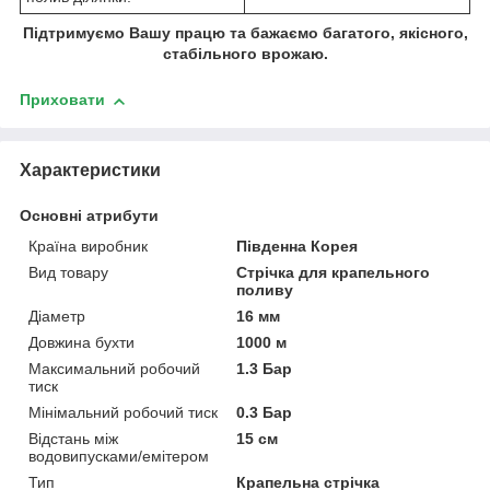
Підтримуємо Вашу працю та бажаємо багатого, якісного,
стабільного врожаю.
Приховати
Характеристики
Основні атрибути
Країна виробник
Південна Корея
Вид товару
Стрічка для крапельного
поливу
Діаметр
16 мм
Довжина бухти
1000 м
Максимальний робочий
1.3 Бар
тиск
Мінімальний робочий тиск
0.3 Бар
Відстань між
15 см
водовипусками/емітером
Тип
Крапельна стрічка