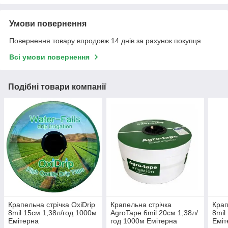
Умови повернення
Повернення товару впродовж 14 днів за рахунок покупця
Всі умови повернення
Подібні товари компанії
Крапельна стрічка OxiDrip
Крапельна стрічка
Крап
8mil 15см 1,38л/год 1000м
AgroTape 6mil 20см 1,38л/
8mil
Емітерна
год 1000м Емітерна
Еміт