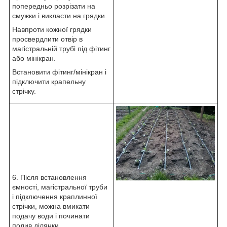
попередньо розрізати на
смужки і викласти на грядки.
Навпроти кожної грядки
просвердлити отвір в
магістральній трубі під фітинг
або мінікран.
Встановити фітинг/мінікран і
підключити крапельну
стрічку.
6. Після встановлення
ємності, магістральної труби
і підключення краплинної
стрічки, можна вмикати
подачу води і починати
полив ділянки.