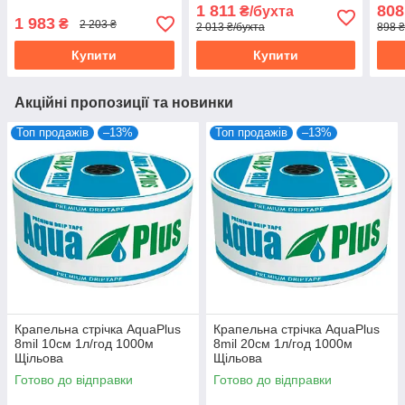
1 811
808
₴/бухта
1 983
₴
2 203 ₴
2 013 ₴/бухта
898 ₴
Купити
Купити
Акційні пропозиції та новинки
Топ продажів
–13%
Топ продажів
–13%
Крапельна стрічка AquaPlus
Крапельна стрічка AquaPlus
8mil 10см 1л/год 1000м
8mil 20см 1л/год 1000м
Щільова
Щільова
Готово до відправки
Готово до відправки