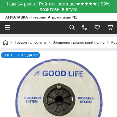
Нам 14 років | Рейтинг prom.ua ★★★★★ | 99%
позитивні відгуки
АГРОЛАВКА - Інтернет Агромагазин N1
Товари та послуги
Зрошення і крапельний полив
Кра
ЗНЯТО З ПРОДАЖУ