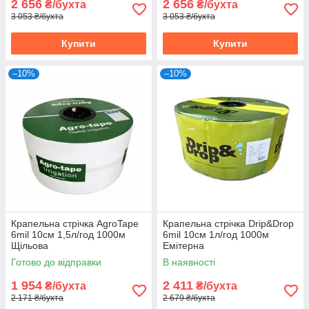
2 656
2 656
₴/бухта
₴/бухта
3 053 ₴/бухта
3 053 ₴/бухта
Купити
Купити
–10%
–10%
Крапельна стрічка AgroTape
Крапельна стрічка Drip&Drop
6mil 10см 1,5л/год 1000м
6mil 10см 1л/год 1000м
Щільова
Емітерна
Готово до відправки
В наявності
1 954
2 411
₴/бухта
₴/бухта
2 171 ₴/бухта
2 679 ₴/бухта