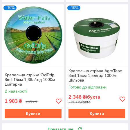
–10%
–10%
Крапельна стрічка AgroTape
Крапельна стрічка OxiDrip
8mil 15см 1,5л/год 1000м
8mil 15см 1,38л/год 1000м
Щільова
Емітерна
Готово до відправки
В наявності
2 346
₴/бухта
1 983
₴
2 203 ₴
2 607 ₴/бухта
Купити
Купити
Показати ще