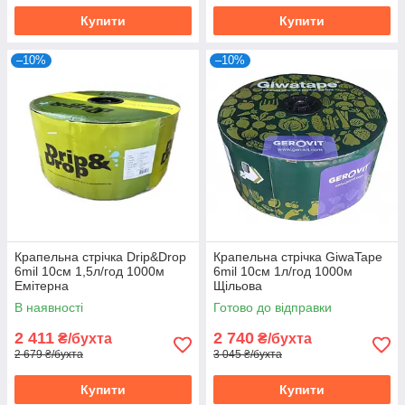
Купити
Купити
–10%
–10%
Крапельна стрічка Drip&Drop
Крапельна стрічка GiwaTape
6mil 10см 1,5л/год 1000м
6mil 10см 1л/год 1000м
Емітерна
Щільова
В наявності
Готово до відправки
2 411
2 740
₴/бухта
₴/бухта
2 679 ₴/бухта
3 045 ₴/бухта
Купити
Купити