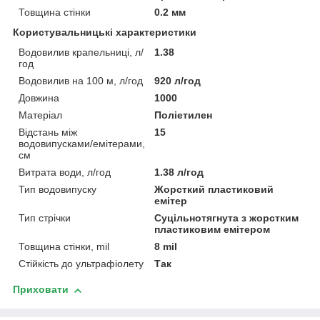
Товщина стінки
0.2 мм
Користувальницькі характеристики
Водовилив крапельниці, л/
1.38
год
Водовилив на 100 м, л/год
920 л/год
Довжина
1000
Матеріал
Поліетилен
Відстань між
15
водовипусками/емітерами,
см
Витрата води, л/год
1.38 л/год
Тип водовипуску
Жорсткий пластиковий
емітер
Тип стрічки
Суцільнотягнута з жорстким
пластиковим емітером
Товщина стінки, mil
8 mil
Стійкість до ультрафіолету
Так
Приховати