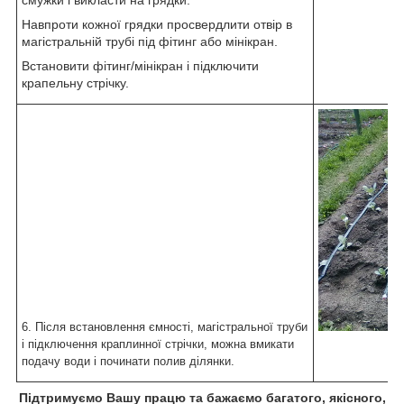
смужки і викласти на грядки.
Навпроти кожної грядки просвердлити отвір в
магістральній трубі під фітинг або мінікран.
Встановити фітинг/мінікран і підключити
крапельну стрічку.
6. Після встановлення ємності, магістральної труби
і підключення краплинної стрічки, можна вмикати
подачу води і починати полив ділянки.
Підтримуємо Вашу працю та бажаємо багатого, якісного,