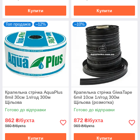
Купити
Купити
Топ продажів
–12%
–10%
Крапельна стрічка AquaPlus
Крапельна стрічка GiwaTape
8mil 30см 1л/год 300м
6mil 10см 1л/год 300м
Щільова
Щільова (розмотка)
Готово до відправки
Готово до відправки
862
872
₴/бухта
₴/бухта
980 ₴/бухта
969 ₴/бухта
Купити
Купити