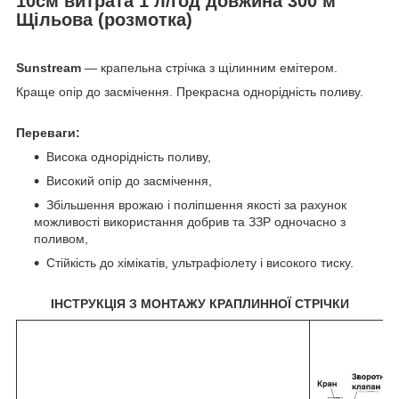
10см витрата 1 л/год довжина 300 м
Щільова (розмотка)
Sunstream
― крапельна стрічка з щілинним емітером.
Краще опір до засмічення. Прекрасна однорідність поливу.
Переваги:
Висока однорідність поливу,
Високий опір до засмічення,
Збільшення врожаю і поліпшення якості за рахунок
можливості використання добрив та ЗЗР одночасно з
поливом,
Стійкість до хімікатів, ультрафіолету і високого тиску.
ІНСТРУКЦІЯ З МОНТАЖУ КРАПЛИННОЇ СТРІЧКИ