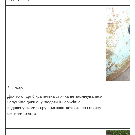
3.Фільтр
Для того, що б крапельна стрічка не засмічувалася
і служила довше, укладати її необхідно
водовипусками вгору і використовувати на початку
системи фільтр.