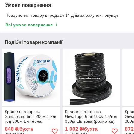
Умови повернення
Повернення товару впродовж 14 днів за рахунок покупця
Всі умови повернення
Подібні товари компанії
Крапельна стрічка
Крапельна стрічка
Крап
Sunstream 6mil 20см 1,2л/
GiwaTape 6mil 10см 1л/год
Giwa
год 300м Емітерна
350м Щільова (розмотка)
300м
(розмотка)
848
1 002
872
₴/бухта
₴/бухта