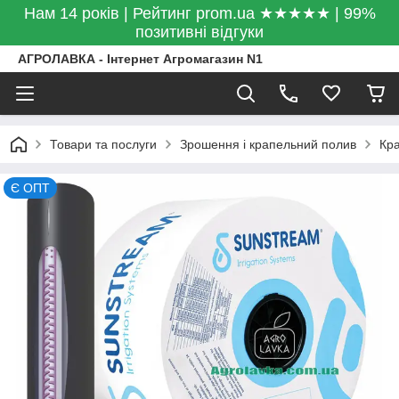
Нам 14 років | Рейтинг prom.ua ★★★★★ | 99%
позитивні відгуки
АГРОЛАВКА - Інтернет Агромагазин N1
Товари та послуги
Зрошення і крапельний полив
Кра
Є ОПТ