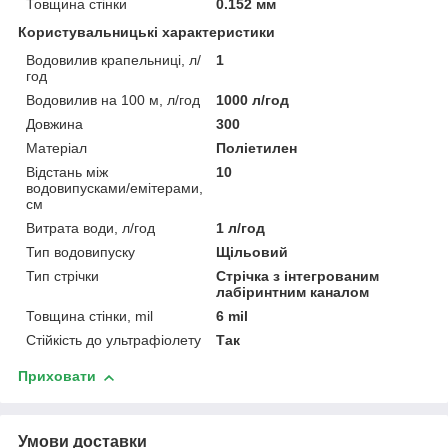
Товщина стінки
0.152 мм
Користувальницькі характеристики
Водовилив крапельниці, л/
1
год
Водовилив на 100 м, л/год
1000 л/год
Довжина
300
Матеріал
Поліетилен
Відстань між
10
водовипусками/емітерами,
см
Витрата води, л/год
1 л/год
Тип водовипуску
Щільовий
Тип стрічки
Стрічка з інтегрованим
лабіринтним каналом
Товщина стінки, mil
6 mil
Стійкість до ультрафіолету
Так
Приховати
Умови доставки