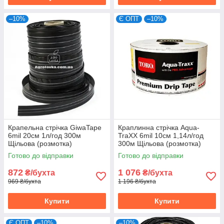
–10%
Є ОПТ
–10%
Крапельна стрічка GiwaTape
Краплинна стрічка Aqua-
6mil 20см 1л/год 300м
TraXX 6mil 10см 1,14л/год
Щільова (розмотка)
300м Щільова (розмотка)
Готово до відправки
Готово до відправки
872
1 076
₴/бухта
₴/бухта
969 ₴/бухта
1 196 ₴/бухта
Купити
Купити
Є ОПТ
–10%
–10%