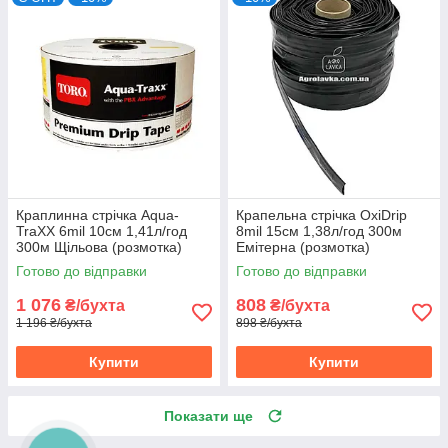
Краплинна стрічка Aqua-
Крапельна стрічка OxiDrip
TraXX 6mil 10см 1,41л/год
8mil 15см 1,38л/год 300м
300м Щільова (розмотка)
Емітерна (розмотка)
Готово до відправки
Готово до відправки
1 076
808
₴/бухта
₴/бухта
1 196 ₴/бухта
898 ₴/бухта
Купити
Купити
Показати ще