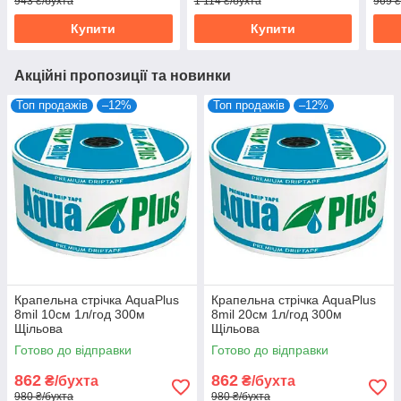
943 ₴/бухта
1 114 ₴/бухта
969 ₴
Купити
Купити
Акційні пропозиції та новинки
Топ продажів
–12%
Топ продажів
–12%
Крапельна стрічка AquaPlus
Крапельна стрічка AquaPlus
8mil 10см 1л/год 300м
8mil 20см 1л/год 300м
Щільова
Щільова
Готово до відправки
Готово до відправки
862
862
₴/бухта
₴/бухта
980 ₴/бухта
980 ₴/бухта