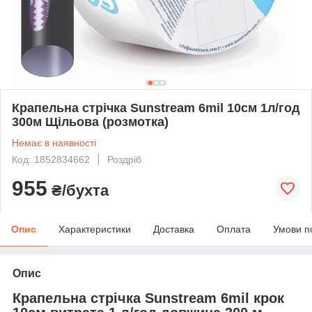
Крапельна стрічка Sunstream 6mil 10см 1л/год
300м Щільова (розмотка)
Немає в наявності
Код: 1852834662
Роздріб
955
₴/бухта
Опис
Характеристики
Доставка
Оплата
Умови п
Опис
Крапельна стрічка Sunstream 6mil крок