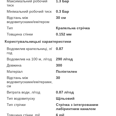
Максимальний робочий
1.3 Бар
тиск
Мінімальний робочий тиск
0.3 Бар
Відстань між
30 см
водовипусками/емітером
Тип
Крапельна стрічка
Товщина стінки
0.152 мм
Користувальницькі характеристики
Водовилив крапельниці, л/
0.87
год
Водовилив на 100 м, л/год
290 л/год
Довжина
300
Матеріал
Поліетилен
Відстань між
30
водовипусками/емітерами,
см
Витрата води, л/год
0.87 л/год
Тип водовипуску
Щільовий
Тип стрічки
Стрічка з інтегрованим
лабіринтним каналом
Товщина стінки, mil
6 mil