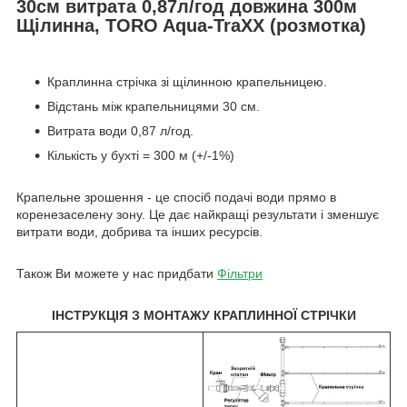
30см витрата 0,87л/год довжина 300м
Щілинна, TORO Aqua-TraXX (розмотка)
Краплинна стрічка зі щілинною крапельницею.
Відстань між крапельницями 30 см.
Витрата води 0,87 л/год.
Кількість у бухті = 300 м (+/-1%)
Крапельне зрошення - це спосіб подачі води прямо в
коренезаселену зону. Це дає найкращі результати і зменшує
витрати води, добрива та інших ресурсів.
Також Ви можете у нас придбати
Фільтри
ІНСТРУКЦІЯ З МОНТАЖУ КРАПЛИННОЇ СТРІЧКИ