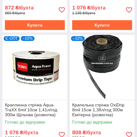
872
1 076
₴/бухта
₴/бухта
969 ₴/бухта
1 196 ₴/бухта
Купити
Купити
Є ОПТ
–10%
–10%
Краплинна стрічка Aqua-
Крапельна стрічка OxiDrip
TraXX 6mil 10см 1,41л/год
8mil 15см 1,38л/год 300м
300м Щільова (розмотка)
Емітерна (розмотка)
Готово до відправки
Готово до відправки
1 076
808
₴/бухта
₴/бухта