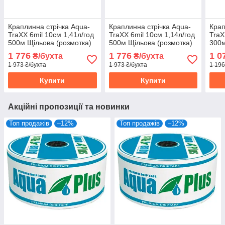
Краплинна стрічка Aqua-
Краплинна стрічка Aqua-
Крап
TraXX 6mil 10см 1,41л/год
TraXX 6mil 10см 1,14л/год
TraX
500м Щільова (розмотка)
500м Щільова (розмотка)
300м
1 776
1 776
1 0
₴/бухта
₴/бухта
1 973 ₴/бухта
1 973 ₴/бухта
1 196
Купити
Купити
Акційні пропозиції та новинки
Топ продажів
–12%
Топ продажів
–12%