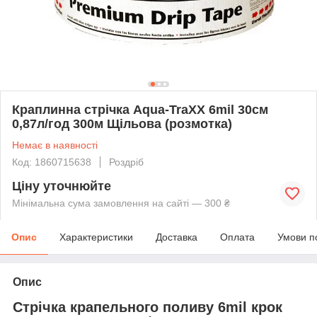
Краплинна стрічка Aqua-TraXX 6mil 30см
0,87л/год 300м Щільова (розмотка)
Немає в наявності
Код: 1860715638
Роздріб
Ціну уточнюйте
Мінімальна сума замовлення на сайті — 300 ₴
Опис
Характеристики
Доставка
Оплата
Умови п
Опис
Стрічка крапельного поливу 6mil крок