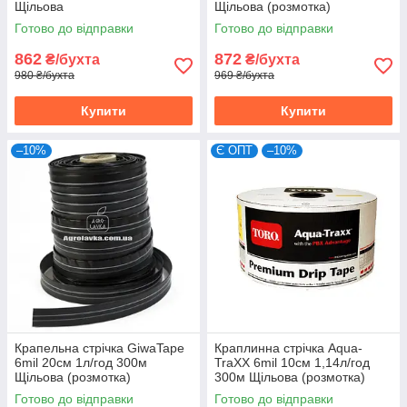
Щільова
Щільова (розмотка)
Готово до відправки
Готово до відправки
862
872
₴/бухта
₴/бухта
980 ₴/бухта
969 ₴/бухта
Купити
Купити
–10%
Є ОПТ
–10%
Крапельна стрічка GiwaTape
Краплинна стрічка Aqua-
6mil 20см 1л/год 300м
TraXX 6mil 10см 1,14л/год
Щільова (розмотка)
300м Щільова (розмотка)
Готово до відправки
Готово до відправки