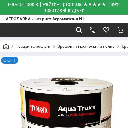
Нам 14 років | Рейтинг prom.ua ★★★★★ | 99%
позитивні відгуки
АГРОЛАВКА - Інтернет Агромагазин N1
Товари та послуги
Зрошення і крапельний полив
Кра
Є ОПТ