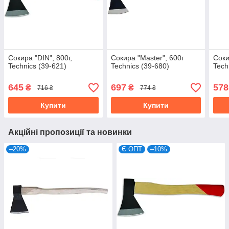
Сокира "DIN", 800г,
Сокира "Master", 600г
Соки
Technics (39-621)
Technics (39-680)
Tech
645
697
578
₴
₴
716 ₴
774 ₴
Купити
Купити
Акційні пропозиції та новинки
–20%
Є ОПТ
–10%