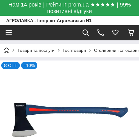
Нам 14 років | Рейтинг prom.ua ★★★★★ | 99%
позитивні відгуки
АГРОЛАВКА - Інтернет Агромагазин N1
Товари та послуги
Госптовари
Столярний і слюсарни
Є ОПТ
–10%