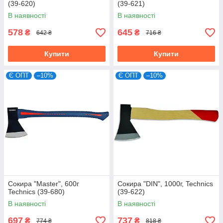
(39-620)
(39-621)
В наявності
В наявності
578
645
₴
₴
642 ₴
716 ₴
Купити
Купити
Є ОПТ
–10%
Є ОПТ
–10%
Сокира "Master", 600г
Сокира "DIN", 1000г, Technics
Technics (39-680)
(39-622)
В наявності
В наявності
697
737
₴
₴
774 ₴
818 ₴