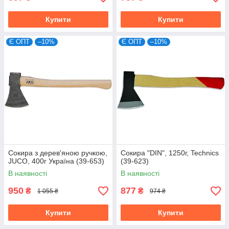
Купити
Купити
Є ОПТ
–10%
Є ОПТ
–10%
Сокира з дерев'яною ручкою,
Сокира "DIN", 1250г, Technics
JUCO, 400г Україна (39-653)
(39-623)
В наявності
В наявності
950
877
₴
₴
1 055 ₴
974 ₴
Купити
Купити