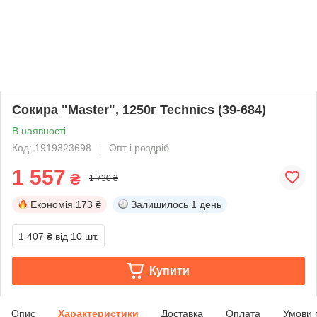
Сокира "Master", 1250г Technics (39-684)
В наявності
Код: 1919323698
Опт і роздріб
1 557
₴
1 730 ₴
Економія
173 ₴
Залишилось
1 день
1 407 ₴
від 10 шт.
Купити
Опис
Характеристики
Доставка
Оплата
Умови 