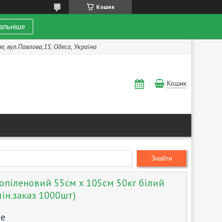
Кошик
альніше
, вул.Павлова,15, Одеса, Україна
Кошик
Знайти
опіленовий 55см х 105см 50кг білий
мін.заказ 1000шт)
те