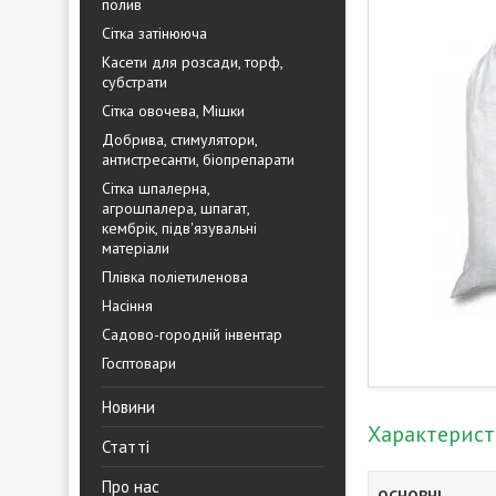
полив
Сітка затінююча
Касети для розсади, торф,
субстрати
Сітка овочева, Мішки
Добрива, стимулятори,
антистресанти, біопрепарати
Сітка шпалерна,
агрошпалера, шпагат,
кембрік, підв'язувальні
матеріали
Плівка поліетиленова
Насіння
Садово-городній інвентар
Госптовари
Новини
Характерис
Статті
Про нас