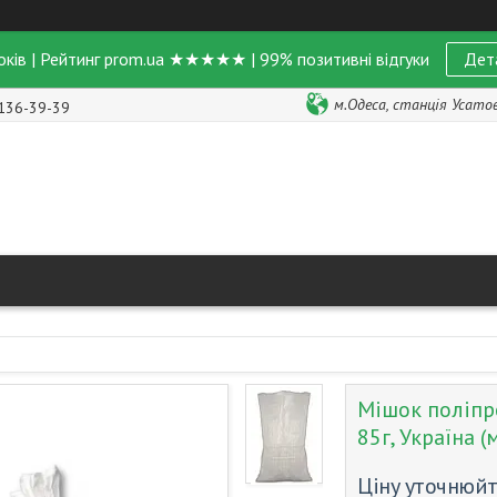
оків | Рейтинг prom.ua ★★★★★ | 99% позитивні відгуки
Дет
м.Одеса, станція Усатове
 136-39-39
Мішок поліпр
85г, Україна (
Ціну уточнюй