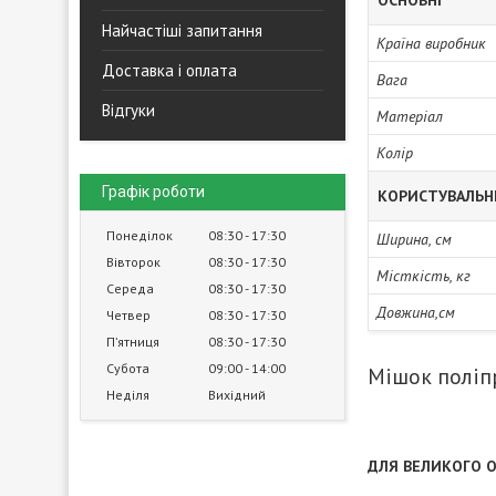
ОСНОВНІ
Найчастіші запитання
Країна виробник
Доставка і оплата
Вага
Відгуки
Матеріал
Колір
Графік роботи
КОРИСТУВАЛЬН
Понеділок
08:30
17:30
Ширина, см
Вівторок
08:30
17:30
Місткість, кг
Середа
08:30
17:30
Довжина,см
Четвер
08:30
17:30
Пʼятниця
08:30
17:30
Субота
09:00
14:00
Мішок поліпр
Неділя
Вихідний
ДЛЯ ВЕЛИКОГО О