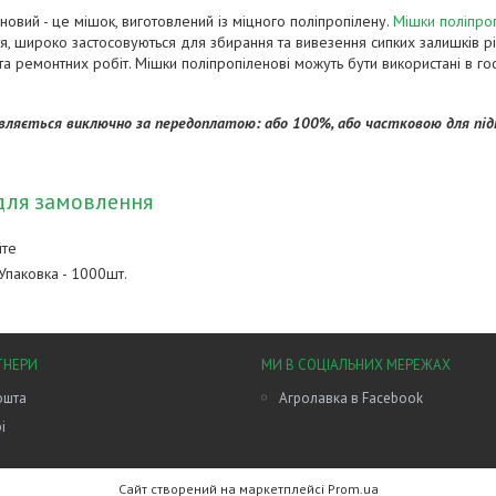
новий - це мішок, виготовлений із міцного поліпропілену.
Мішки поліпро
тя, широко застосовуються для збирання та вивезення сипких залишків рі
та ремонтних робіт. Мішки поліпропіленові можуть бути використані в го
вляється виключно за передоплатою: або 100%, або частковою для під
для замовлення
йте
Упаковка - 1000шт.
ТНЕРИ
МИ В СОЦІАЛЬНИХ МЕРЕЖАХ
ошта
Агролавка в Facebook
і
Сайт створений на маркетплейсі
Prom.ua