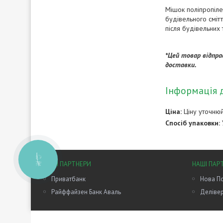
Мішок поліпропіле
будівельного сміт
після будівельних 
*Цей товар відпра
доставки.
Інформація 
Ціна:
Ціну уточню
Спосіб упаковки:
КНОПКА
НАШІ ПАРТНЕРИ
НАШІ ПАР
ЗВ'ЯЗКУ
Приватбанк
Нова П
Райффайзен Банк Аваль
Делівер