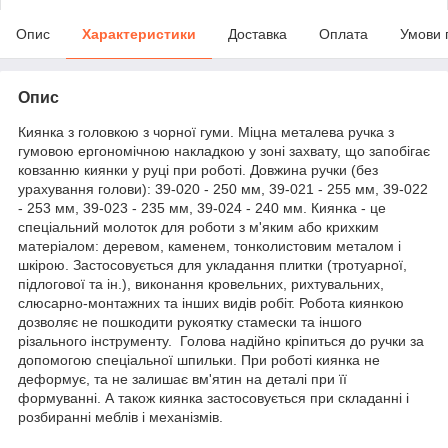
Опис
Характеристики
Доставка
Оплата
Умови 
Опис
Киянка з головкою з чорної гуми. Міцна металева ручка з
гумовою ергономічною накладкою у зоні захвату, що запобігає
ковзанню киянки у руці при роботі. Довжина ручки (без
урахування голови): 39-020 - 250 мм, 39-021 - 255 мм, 39-022
- 253 мм, 39-023 - 235 мм, 39-024 - 240 мм. Киянка - це
спеціальний молоток для роботи з м'яким або крихким
матеріалом: деревом, каменем, тонколистовим металом і
шкірою. Застосовується для укладання плитки (тротуарної,
підлогової та ін.), виконання кровельних, рихтувальних,
слюсарно-монтажних та інших видів робіт. Робота киянкою
дозволяє не пошкодити рукоятку стамески та іншого
різального інструменту. Голова надійно кріпиться до ручки за
допомогою спеціальної шпильки. При роботі киянка не
деформує, та не залишає вм'ятин на деталі при її
формуванні. А також киянка застосовується при складанні і
розбиранні меблів і механізмів.