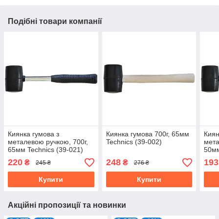
Подібні товари компанії
Киянка гумова з
Киянка гумова 700г, 65мм
Киян
металевою ручкою, 700г,
Technics (39-002)
мета
65мм Technics (39-021)
50мм
220
248
193
₴
₴
245 ₴
276 ₴
Купити
Купити
Акційні пропозиції та новинки