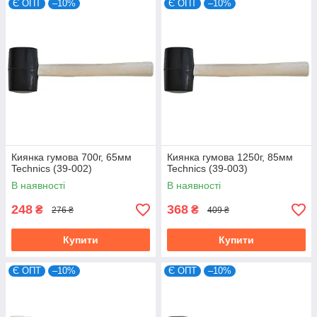
Є ОПТ
–10%
Є ОПТ
–10%
Киянка гумова 700г, 65мм
Киянка гумова 1250г, 85мм
Technics (39-002)
Technics (39-003)
В наявності
В наявності
248
368
₴
₴
276 ₴
409 ₴
Купити
Купити
Є ОПТ
–10%
Є ОПТ
–10%