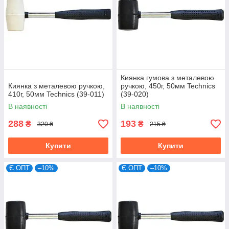
Киянка гумова з металевою
Киянка з металевою ручкою,
ручкою, 450г, 50мм Technics
410г, 50мм Technics (39-011)
(39-020)
В наявності
В наявності
288
193
₴
₴
320 ₴
215 ₴
Купити
Купити
Є ОПТ
–10%
Є ОПТ
–10%