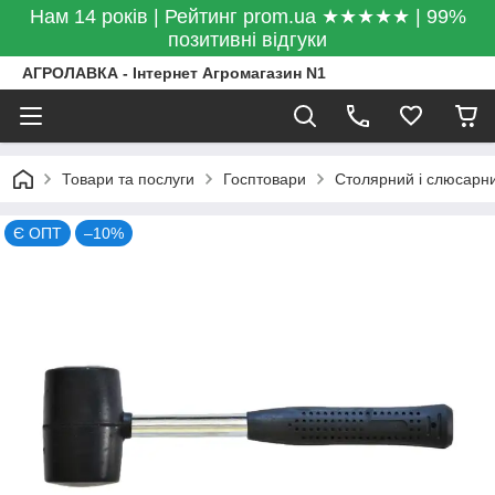
Нам 14 років | Рейтинг prom.ua ★★★★★ | 99%
позитивні відгуки
АГРОЛАВКА - Інтернет Агромагазин N1
Товари та послуги
Госптовари
Столярний і слюсарни
Є ОПТ
–10%