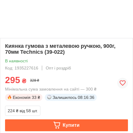
Киянка гумова з металевою ручкою, 900г,
70мм Technics (39-022)
В наявності
Код: 1935227616
Опт і роздріб
295
₴
328 ₴
Мінімальна сума замовлення на сайті — 300 ₴
Економія
33 ₴
Залишилось
08:16:36
224 ₴
від 58 шт.
Купити