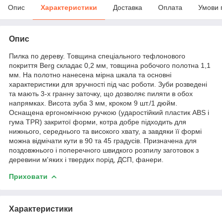
Опис
Характеристики
Доставка
Оплата
Умови 
Опис
Пилка по дереву. Товщина спеціального тефлонового
покриття Berg складає 0,2 мм, товщина робочого полотна 1,1
мм. На полотно нанесена мірна шкала та основні
характеристики для зручності під час роботи. Зуби розведені
та мають 3-х гранну заточку, що дозволяє пиляти в обох
напрямках. Висота зуба 3 мм, кроком 9 шт./1 дюйм.
Оснащена ергономічною ручкою (ударостійкий пластик ABS і
гума TPR) закритої форми, котра добре підходить для
нижнього, середнього та високого хвату, а завдяки її формі
можна відмічати кути в 90 та 45 градусів. Призначена для
поздовжнього і поперечного швидкого розпилу заготовок з
деревини м'яких і твердих порід, ДСП, фанери.
Приховати
Характеристики