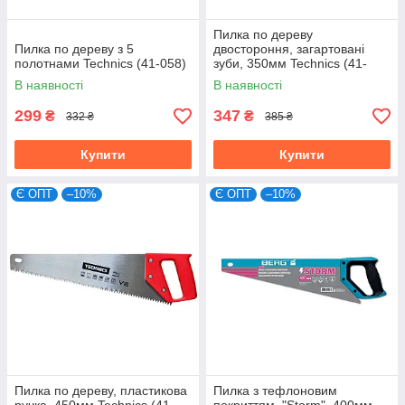
Пилка по дереву
Пилка по дереву з 5
двостороння, загартовані
полотнами Technics (41-058)
зуби, 350мм Technics (41-
059)
В наявності
В наявності
299
347
₴
₴
332 ₴
385 ₴
Купити
Купити
Є ОПТ
–10%
Є ОПТ
–10%
Пилка по дереву, пластикова
Пилка з тефлоновим