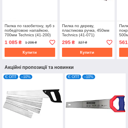
Пилка по газобетону, зуб з
Пилка по дереву,
Пилк
победітовою напайкою,
пластикова ручка, 450мм
покр
700мм Technics (41-200)
Technics (41-071)
500м
1 085
295
561
₴
₴
1 206 ₴
327 ₴
Купити
Купити
Акційні пропозиції та новинки
Є ОПТ
–10%
Є ОПТ
–10%