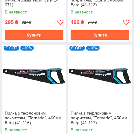
ручка, 450мм Technics (41-
покриттям, "Storm", 400мм
071)
Berg (41-113)
В наявності
В наявності
295
492
₴
₴
327 ₴
547 ₴
Купити
Купити
Є ОПТ
–10%
Є ОПТ
–10%
Пилка з тефлоновим
Пилка з тефлоновим
покриттям, "Tornado", 400мм
покриттям, "Tornado", 450мм
Berg (41-116)
Berg (41-117)
В наявності
В наявності