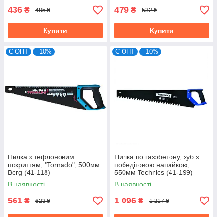
436
479
₴
₴
485 ₴
532 ₴
Купити
Купити
Є ОПТ
–10%
Є ОПТ
–10%
Пилка з тефлоновим
Пилка по газобетону, зуб з
покриттям, "Tornado", 500мм
победітовою напайкою,
Berg (41-118)
550мм Technics (41-199)
В наявності
В наявності
561
1 096
₴
₴
623 ₴
1 217 ₴