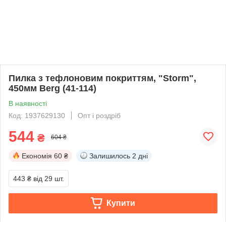
Пилка з тефлоновим покриттям, "Storm",
450мм Berg (41-114)
В наявності
Код: 1937629130
Опт і роздріб
544
₴
604 ₴
Економія
60 ₴
Залишилось
2 дні
443 ₴
від 29 шт.
Купити