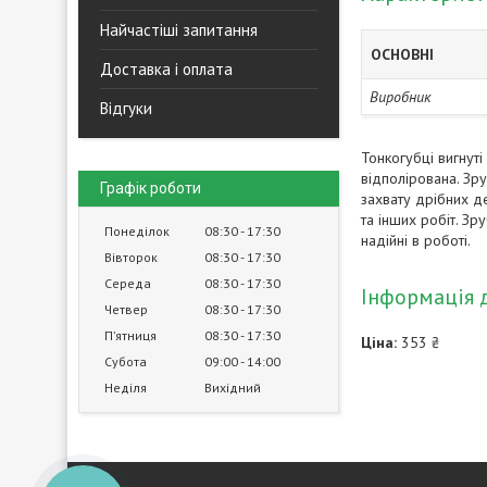
Найчастіші запитання
ОСНОВНІ
Доставка і оплата
Виробник
Відгуки
Тонкогубці вигнуті
відполірована. Зру
Графік роботи
захвату дрібних д
та інших робіт. Зр
Понеділок
08:30
17:30
надійні в роботі.
Вівторок
08:30
17:30
Середа
08:30
17:30
Інформація 
Четвер
08:30
17:30
Пʼятниця
08:30
17:30
Ціна:
353 ₴
Субота
09:00
14:00
Неділя
Вихідний