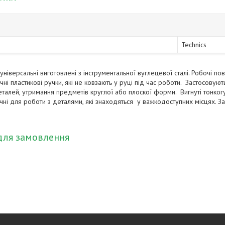
Technics
 універсальні виготовлені з інструментальної вуглецевої сталі. Робочі 
чні пластикові ручки, які не ковзають у руці під час роботи. Застосовую
еталей, утримання предметів круглої або плоскої форми. Вигнуті тонко
учні для роботи з деталями, які знаходяться у важкодоступних місцях. З
для замовлення