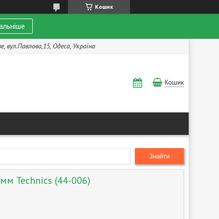
Кошик
альніше
, вул.Павлова,15, Одеса, Україна
Кошик
Знайти
0мм Technics (44-006)