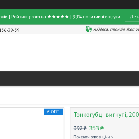
оків | Рейтинг prom.ua ★★★★★ | 99% позитивні відгуки
Дет
м.Одеса, станція Усатове
 136-39-39
Є ОПТ
Тонкогубці вигнуті, 20
353 ₴
392 ₴
Показати оптові ціни