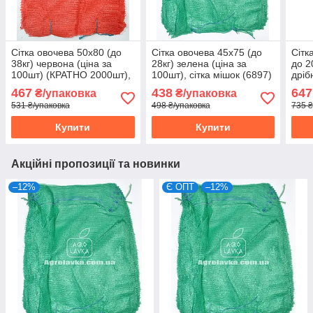
Сітка овочева 50х80 (до
Сітка овочева 45х75 (до
Сітк
38кг) червона (ціна за
28кг) зелена (ціна за
до 2
100шт) (КРАТНО 2000шт),
100шт), сітка мішок (6897)
дріб
сітка мішок для овочів
(712
467
438
647
₴/упаковка
₴/упаковка
(6903)
531 ₴/упаковка
498 ₴/упаковка
735 ₴
Купити
Купити
Акційні пропозиції та новинки
–12%
Є ОПТ
–12%