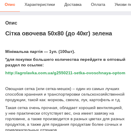
Опис
Характеристики
Доставка
Оплата
Умови п
Опис
Сітка овочева 50х80 (до 40кг) зелена
Мінімальна партія ― 1уп. (100шт).
*для покупки большего количества перейдите в оптовый
раздел по ссылке:
http://agrolavka.com.ua/g2550211-setka-ovoschnaya-optom
Овощная сетка (или сетка-мешок) – один из самых лучших
способов хранения и транспортировки сельскохозяйственной
продукции, такой как: морковь, свекла, лук, картофель и т.д.
Такая сетка очень прочная, обладает хорошей вентиляцией,
у нее практически отсутствует вес, она имеет завязку на
горловине, а также производится в разных цветах для разных
продуктов, а также для придания продуктам более сочных и
привлекательных оттенков.