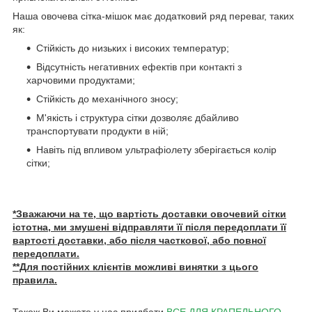
Наша овочева сітка-мішок має додатковий ряд переваг, таких
як:
Стійкість до низьких і високих температур;
Відсутність негативних ефектів при контакті з
харчовими продуктами;
Стійкість до механічного зносу;
М'якість і структура сітки дозволяє дбайливо
транспортувати продукти в ній;
Навіть під впливом ультрафіолету зберігається колір
сітки;
*Зважаючи на те, що вартість доставки овочевий сітки
істотна, ми змушені відправляти її після передоплати її
вартості доставки, або після часткової, або повної
передоплати.
**Для постійних клієнтів можливі винятки з цього
правила.