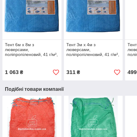
Тент 6м х 8м з
Тент 3м х 4м з
Тент
люверсами,
люверсами,
люв
поліпропіленовий, 41 г/м²,
поліпропіленовий, 41 г/м²,
полі
X-Treme
X-Treme
X-T
1 063
311
499
₴
₴
Подібні товари компанії