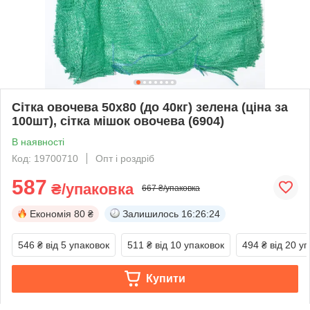
Сітка овочева 50х80 (до 40кг) зелена (ціна за
100шт), сітка мішок овочева (6904)
В наявності
Код: 19700710
Опт і роздріб
587
₴/упаковка
667 ₴/упаковка
Економія
80 ₴
Залишилось
16:26:24
546 ₴
від 5 упаковок
511 ₴
від 10 упаковок
494 ₴
від 20 у
Купити