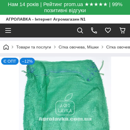
Нам 14 років | Рейтинг prom.ua ★★★★★ | 99%
позитивні відгуки
АГРОЛАВКА - Інтернет Агромагазин N1
Товари та послуги
Сітка овочева, Мішки
Сітка овочев
Є ОПТ
–12%