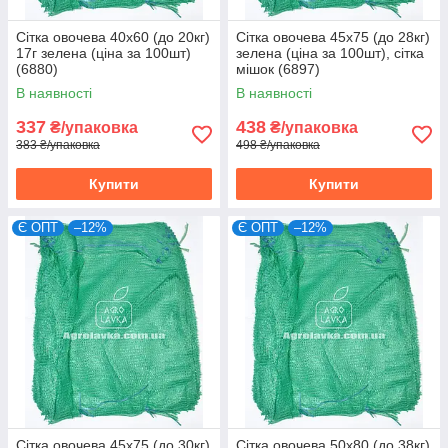
Сітка овочева 40х60 (до 20кг)
Сітка овочева 45х75 (до 28кг)
17г зелена (ціна за 100шт)
зелена (ціна за 100шт), сітка
(6880)
мішок (6897)
В наявності
В наявності
337
438
₴/упаковка
₴/упаковка
383 ₴/упаковка
498 ₴/упаковка
Купити
Купити
Є ОПТ
–12%
Є ОПТ
–12%
Сітка овочева 45х75 (до 30кг)
Сітка овочева 50х80 (до 38кг)