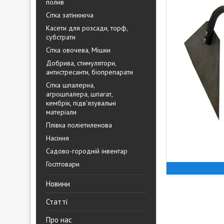
полив
Сітка затінююча
Касети для розсади, торф,
субстрати
Сітка овочева, Мішки
Добрива, стимулятори,
антистресанти, біопрепарати
Сітка шпалерна,
агрошпалера, шпагат,
кембрік, підв'язувальні
матеріали
Плівка поліетиленова
Насіння
Садово-городній інвентар
Госптовари
Новини
Статті
Про нас