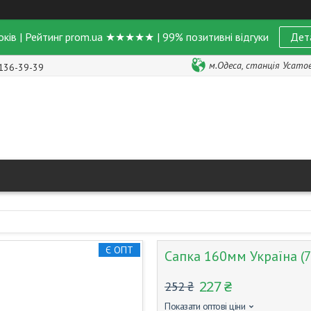
оків | Рейтинг prom.ua ★★★★★ | 99% позитивні відгуки
Дет
м.Одеса, станція Усатове
 136-39-39
Є ОПТ
Сапка 160мм Україна (
227 ₴
252 ₴
Показати оптові ціни