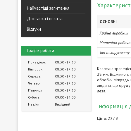
Характерис
Найчастіші запитання
Доставка і оплата
ОСНОВНІ
Відгуки
Країна виробник
Матеріал робочо
Графік роботи
Тип інструменту
Понеділок
08:30
17:30
Класична трапеціє
Вівторок
08:30
17:30
28 мм. Відмінно сп
Середа
08:30
17:30
обробки міжрядь, 
Четвер
08:30
17:30
людини, що орудує
Пʼятниця
08:30
17:30
леза.
Субота
09:00
14:00
Неділя
Вихідний
Інформація 
Ціна:
227 ₴