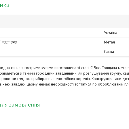
тики
Україна
ї частини
Метал
Сапка
видна сапка з гострими кутами виготовлена зі сталі Ст5пс. Товщина мета
равляється з такими городніми завданнями, як розпушування грунту, сад
прополки грядок, прибирання непотрібних коренів. Конструкція сапи до
 нею, завдяки цьому немає необхідності топтатися по оброблюваній пл
для замовлення