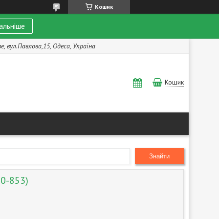
Кошик
альніше
, вул.Павлова,15, Одеса, Україна
Кошик
Знайти
70-853)