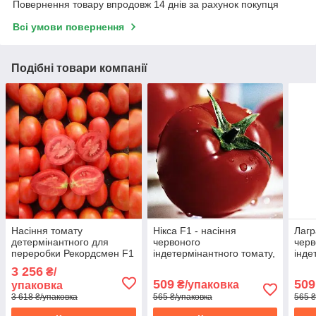
Повернення товару впродовж 14 днів за рахунок покупця
Всі умови повернення
Подібні товари компанії
Насіння томату
Нікса F1 - насіння
Лагр
детермінантного для
червоного
черв
переробки Рекордсмен F1
індетермінантного томату,
інде
(5000 насінин) Libra Seeds
100 нас., Libra Seeds
100 
3 256
₴/
509
509
₴/упаковка
упаковка
3 618 ₴/упаковка
565 ₴/упаковка
565 ₴