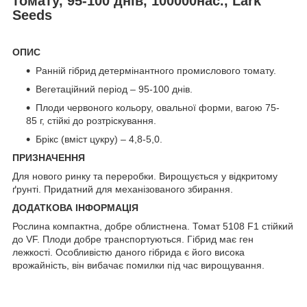
томату, 95-100 днів, 100000нас., Lark
Seeds
ОПИС
Ранній гібрид детермінантного промислового томату.
Вегетаційний період – 95-100 днів.
Плоди червоного кольору, овальної форми, вагою 75-
85 г, стійкі до розтріскування.
Брікс (вміст цукру) – 4,8-5,0.
ПРИЗНАЧЕННЯ
Для нового ринку та переробки. Вирощується у відкритому
ґрунті. Придатний для механізованого збирання.
ДОДАТКОВА ІНФОРМАЦІЯ
Рослина компактна, добре облистнена. Томат 5108 F1 стійкий
до VF. Плоди добре транспортуються. Гібрид має ген
лежкості. Особливістю даного гібрида є його висока
врожайність, він вибачає помилки під час вирощування.