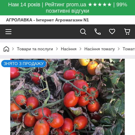
Нам 14 років | Рейтинг prom.ua ★★★★★ | 99%
позитивні відгуки
АГРОЛАВКА - Інтернет Агромагазин N1
Товари та послуги
Насіння
Насіння томату
Томат
ЗНЯТО З ПРОДАЖУ