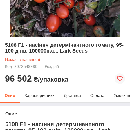
5108 F1 - насіння детермінантного томату, 95-
100 днів, 100000нас., Lark Seeds
Немає в наявності
Код: 2072549990
Роздріб
96 502
₴/упаковка
Опис
Характеристики
Доставка
Оплата
Умови п
Опис
5108 F1 - насіння детермінантного