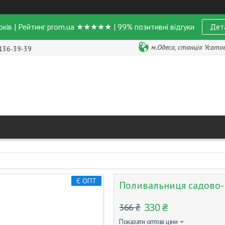
оків | Рейтинг prom.ua ★★★★★ | 99% позитивні відгуки
Дет
м.Одеса, станція Усатове
 136-39-39
Є ОПТ
Поливальниця садово-г
330 ₴
366 ₴
Показати оптові ціни