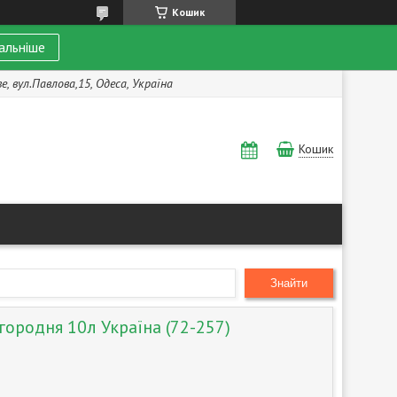
Кошик
альніше
, вул.Павлова,15, Одеса, Україна
Кошик
Знайти
ородня 10л Україна (72-257)