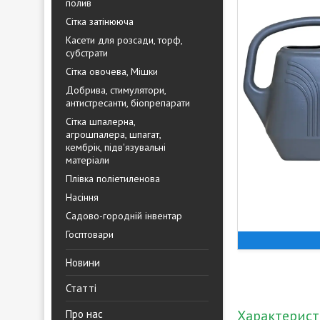
полив
Сітка затінююча
Касети для розсади, торф,
субстрати
Сітка овочева, Мішки
Добрива, стимулятори,
антистресанти, біопрепарати
Сітка шпалерна,
агрошпалера, шпагат,
кембрік, підв'язувальні
матеріали
Плівка поліетиленова
Насіння
Садово-городній інвентар
Госптовари
Новини
Статті
Характерис
Про нас