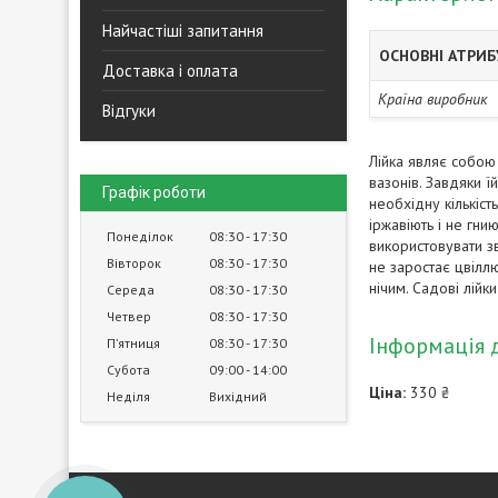
Найчастіші запитання
ОСНОВНІ АТРИ
Доставка і оплата
Країна виробник
Відгуки
Лійка являє собою
вазонів. Завдяки ї
Графік роботи
необхідну кількіст
іржавіють і не гн
Понеділок
08:30
17:30
використовувати зв
Вівторок
08:30
17:30
не заростає цвіллю
нічим. Садові лійк
Середа
08:30
17:30
Четвер
08:30
17:30
Інформація 
Пʼятниця
08:30
17:30
Субота
09:00
14:00
Ціна:
330 ₴
Неділя
Вихідний