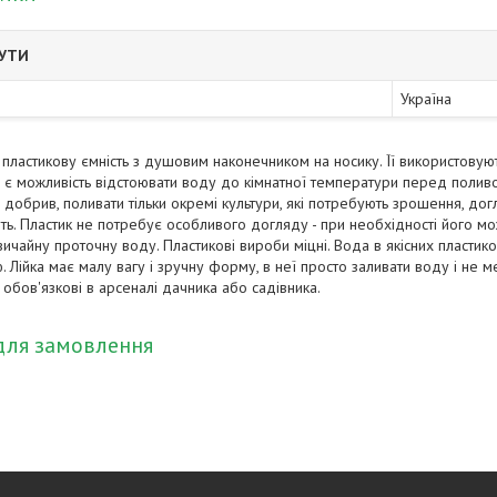
БУТИ
Україна
 пластикову ємність з душовим наконечником на носику. Її використовую
й є можливість відстоювати воду до кімнатної температури перед поливом
ь добрив, поливати тільки окремі культури, які потребують зрошення, дог
иють. Пластик не потребує особливого догляду - при необхідності його 
ичайну проточну воду. Пластикові вироби міцні. Вода в якісних пластик
. Лійка має малу вагу і зручну форму, в неї просто заливати воду і не 
и обов'язкові в арсеналі дачника або садівника.
для замовлення