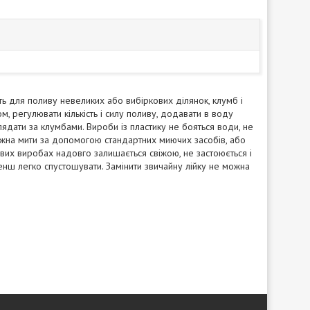
ть для поливу невеликих або вибіркових ділянок, клумб і
, регулювати кількість і силу поливу, додавати в воду
лядати за клумбами. Вироби із пластику не бояться води, не
можна мити за допомогою стандартних миючих засобів, або
ових виробах надовго залишається свіжою, не застоюється і
менш легко спустошувати. Замінити звичайну лійку не можна