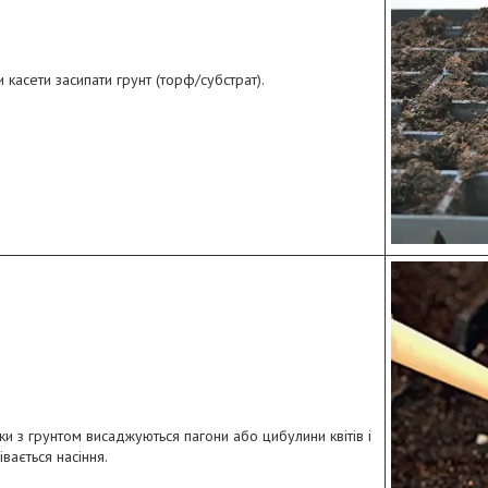
и касети засипати грунт (торф/субстрат).
ки з грунтом висаджуються пагони або цибулини квітів і
сівається насіння.