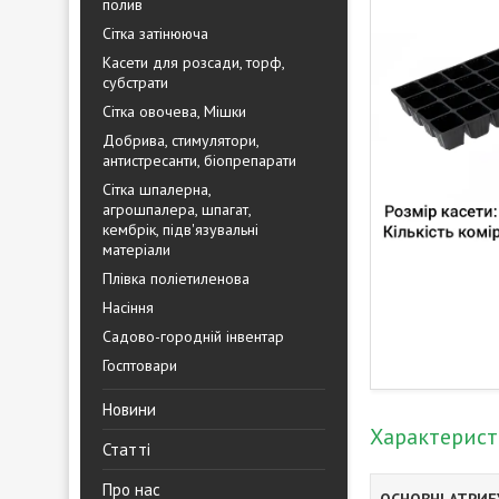
полив
Сітка затінююча
Касети для розсади, торф,
субстрати
Сітка овочева, Мішки
Добрива, стимулятори,
антистресанти, біопрепарати
Сітка шпалерна,
агрошпалера, шпагат,
кембрік, підв'язувальні
матеріали
Плівка поліетиленова
Насіння
Садово-городній інвентар
Госптовари
Новини
Характерис
Статті
Про нас