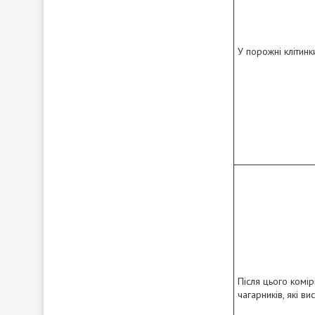
У порожні клітинк
Після цього комір
чагарників, які ви