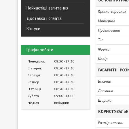
ОСНОВНІ АТРИ
Найчастіші запитання
Країна виробник
Доставка і оплата
Матеріал
Відгуки
Призначення
Тип
Форма
Графік роботи
Колір
Понеділок
08:30
17:30
Вівторок
08:30
17:30
ГАБАРИТНІ РОЗ
Середа
08:30
17:30
Висота
Четвер
08:30
17:30
Пʼятниця
08:30
17:30
Довжина
Субота
09:00
14:00
Ширина
Неділя
Вихідний
КОРИСТУВАЛЬН
Розмір касети