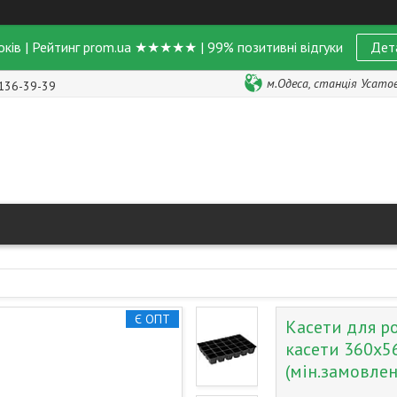
оків | Рейтинг prom.ua ★★★★★ | 99% позитивні відгуки
Дет
м.Одеса, станція Усатове
 136-39-39
Є ОПТ
Касети для р
касети 360х5
(мін.замовле