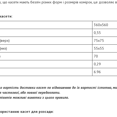
, що касети мають безліч різних форм і розмірів комірок, це дозволяє
касети:
360х560
0,55
(верх)
75х75
(низ)
55х55
и
70
0,29
6.96
 що вартість доставки касет по відношенню до їх вартості істотна, ми
я часткової, або повної передоплати.
клієнтів можливі винятки з цього правила.
користанню касет для розсади: