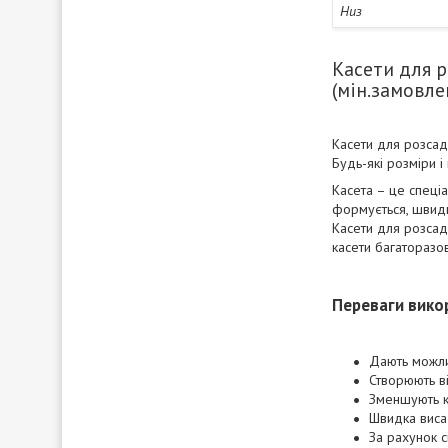
Низ
Касети для 
(мін.замовле
Касети для розсади
Будь-які розміри і 
Касета – це спец
формується, швидко
Касети для розсади
касети багаторазо
Переваги вико
Дають можлив
Створюють ві
Зменшують кл
Швидка висад
За рахунок с