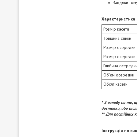
Завдяки тому
Характеристики 
Розмір касети
Товщина стінки
Розмір осередки 
Розмір осередки 
Глибина осередк
Об'єм осередки
Обсяг касети
* З огляду на те,
доставки, або післ
** Для постійних 
Інструкція по ви