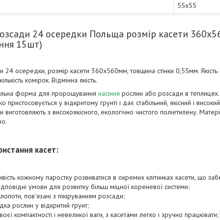
55х55
розсади 24 осередки Польща розмір касети 360х5
ння 15шт)
 24 осередки, розмір касети 360х560мм, товщина стінки 0,55мм. Якість ка
кількість комірок. Відмінна якість.
іальна форма для пророщування
насіння
рослин або розсади в теплицях.
 пристосовується у відкритому грунті і дає стабільний, якісний і високи
 виготовляють з високоякісного, екологічно чистого поліетилену. Матер
во.
ристання касет:
ість кожному паростку розвиватися в окремих клітинках касети, що заб
дповідні умови для розвитку більш міцної кореневої системи;
опоти, пов'язані з пікіруванням розсади;
ка рослин у відкритий грунт;
воєї компактності і невеликої ваги, з касетами легко і зручно працювати;