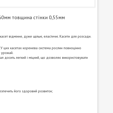
60мм товщина стінки 0,55мм
сет відмінне, дуже щільні, еластичні. Касети для розсади.
 У цих касетах коренева система рослин повноцінно
й урожай.
іал досить легкий і міцний, що дозволяє використовувати
езпечить його здоровий розвиток;