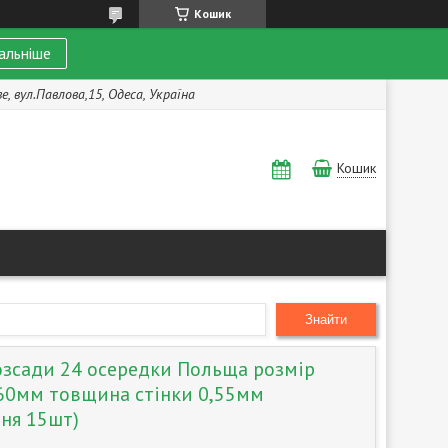
Кошик
альніше
, вул.Павлова,15, Одеса, Україна
Кошик
Знайти
озсади 24 осередки Польща розмір
60мм товщина стінки 0,55мм
ння 15шт)