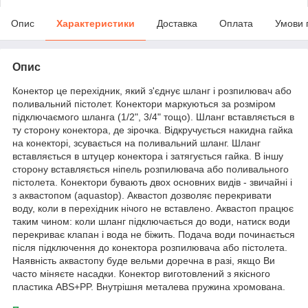
Опис
Характеристики
Доставка
Оплата
Умови 
Опис
Конектор це перехідник, який з'єднує шланг і розпилювач або
поливальний пістолет. Конектори маркуються за розміром
підключаємого шланга (1/2", 3/4" тощо). Шланг вставляється в
ту сторону конектора, де зірочка. Відкручується накидна гайка
на конекторі, зсувається на поливальний шланг. Шланг
вставляється в штуцер конектора і затягується гайка. В іншу
сторону вставляється ніпель розпилювача або поливального
пістолета. Конектори бувають двох основних видів - звичайні і
з аквастопом (aquastop). Аквастоп дозволяє перекривати
воду, коли в перехідник нічого не вставлено. Аквастоп працює
таким чином: коли шланг підключається до води, натиск води
перекриває клапан і вода не біжить. Подача води починається
після підключення до конектора розпилювача або пістолета.
Наявність аквастопу буде вельми доречна в разі, якщо Ви
часто міняєте насадки. Конектор виготовлений з якісного
пластика ABS+PP. Внутрішня металева пружина хромована.