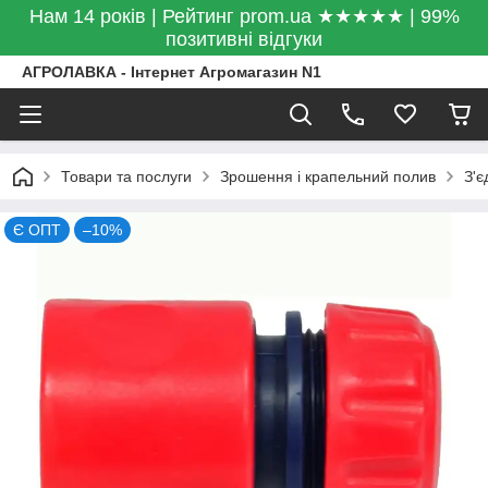
Нам 14 років | Рейтинг prom.ua ★★★★★ | 99%
позитивні відгуки
АГРОЛАВКА - Інтернет Агромагазин N1
Товари та послуги
Зрошення і крапельний полив
З'є
Є ОПТ
–10%