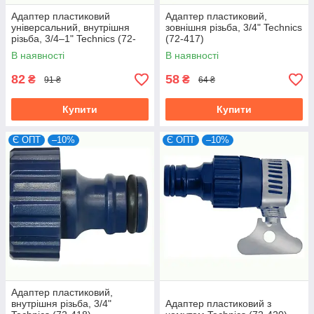
Адаптер пластиковий
Адаптер пластиковий,
універсальний, внутрішня
зовнішня різьба, 3/4" Technics
різьба, 3/4–1" Technics (72-
(72-417)
416)
В наявності
В наявності
82
58
₴
₴
91 ₴
64 ₴
Купити
Купити
Є ОПТ
–10%
Є ОПТ
–10%
Адаптер пластиковий,
внутрішня різьба, 3/4"
Адаптер пластиковий з