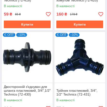
Technics (72-418)
хомутом Technics (72-420)
В наявності
В наявності
59
160
₴
₴
65 ₴
178 ₴
Купити
Купити
Є ОПТ
–10%
Є ОПТ
–10%
Двосторонній з'єднувач для
шланга пластиковий, 3/4",1/2"
Трійник пластиковий, 3/4",
Technics (72-430)
1/2" Technics (72-431)
В наявності
В наявності