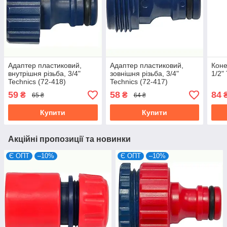
Адаптер пластиковий,
Адаптер пластиковий,
Коне
внутрішня різьба, 3/4"
зовнішня різьба, 3/4"
1/2"
Technics (72-418)
Technics (72-417)
59
58
84
₴
₴
65 ₴
64 ₴
Купити
Купити
Акційні пропозиції та новинки
Є ОПТ
–10%
Є ОПТ
–10%