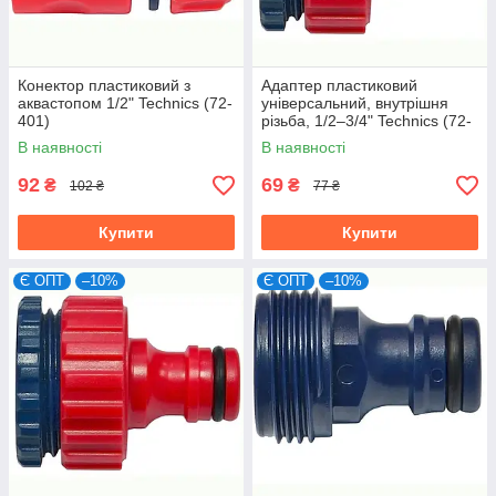
Конектор пластиковий з
Адаптер пластиковий
аквастопом 1/2" Technics (72-
універсальний, внутрішня
401)
різьба, 1/2–3/4" Technics (72-
415)
В наявності
В наявності
92
69
₴
₴
102 ₴
77 ₴
Купити
Купити
Є ОПТ
–10%
Є ОПТ
–10%