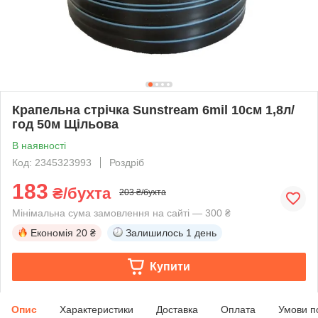
Крапельна стрічка Sunstream 6mil 10см 1,8л/
год 50м Щільова
В наявності
Код: 2345323993
Роздріб
183
₴/бухта
203 ₴/бухта
Мінімальна сума замовлення на сайті — 300 ₴
Економія
20 ₴
Залишилось
1 день
Купити
Опис
Характеристики
Доставка
Оплата
Умови п