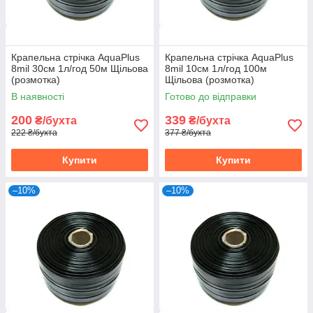
Крапельна стрічка AquaPlus
Крапельна стрічка AquaPlus
8mil 30см 1л/год 50м Щільова
8mil 10см 1л/год 100м
(розмотка)
Щільова (розмотка)
В наявності
Готово до відправки
200
339
₴/бухта
₴/бухта
222 ₴/бухта
377 ₴/бухта
Купити
Купити
–10%
–10%