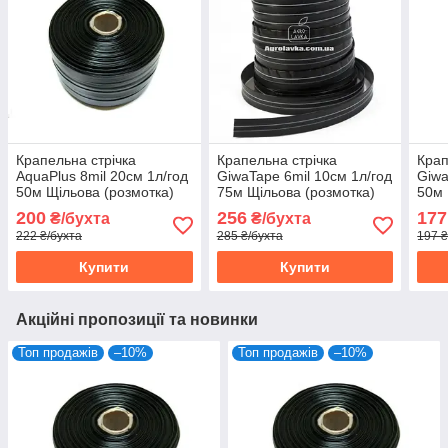
Крапельна стрічка
Крапельна стрічка
Крап
AquaPlus 8mil 20см 1л/год
GiwaTape 6mil 10см 1л/год
Giwa
50м Щільова (розмотка)
75м Щільова (розмотка)
50м 
200
256
177
₴/бухта
₴/бухта
222 ₴/бухта
285 ₴/бухта
197 ₴
Купити
Купити
Акційні пропозиції та новинки
Топ продажів
–10%
Топ продажів
–10%