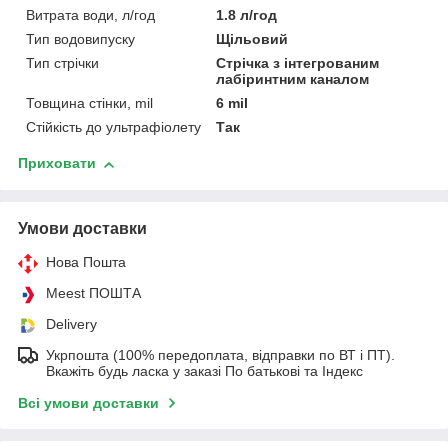
Витрата води, л/год
1.8 л/год
Тип водовипуску
Щільовий
Тип стрічки
Стрічка з інтегрованим
лабіринтним каналом
Товщина стінки, mil
6 mil
Стійкість до ультрафіолету
Так
Приховати
Умови доставки
Нова Пошта
Meest ПОШТА
Delivery
Укрпошта (100% передоплата, відправки по ВТ і ПТ).
Вкажіть будь ласка у заказі По батькові та Індекс
Всі умови доставки