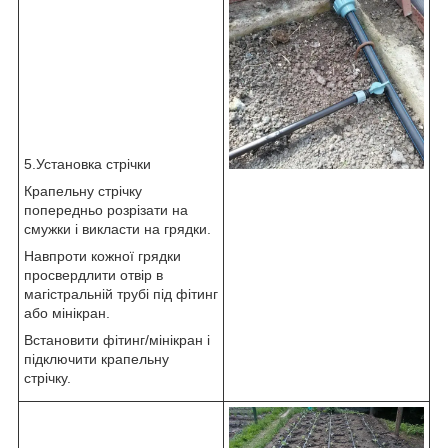
5.Установка стрічки
Крапельну стрічку
попередньо розрізати на
смужки і викласти на грядки.
Навпроти кожної грядки
просвердлити отвір в
магістральній трубі під фітинг
або мінікран.
Встановити фітинг/мінікран і
підключити крапельну
стрічку.