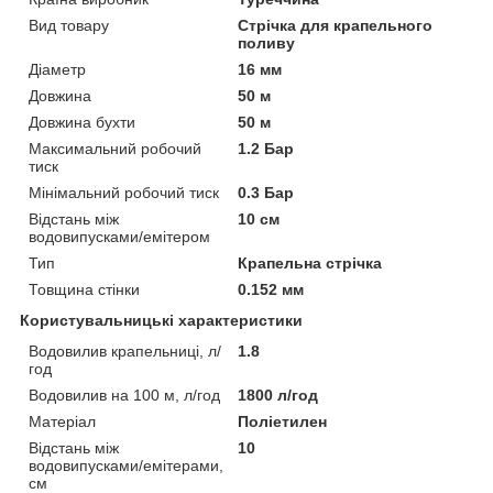
Вид товару
Стрічка для крапельного
поливу
Діаметр
16 мм
Довжина
50 м
Довжина бухти
50 м
Максимальний робочий
1.2 Бар
тиск
Мінімальний робочий тиск
0.3 Бар
Відстань між
10 см
водовипусками/емітером
Тип
Крапельна стрічка
Товщина стінки
0.152 мм
Користувальницькі характеристики
Водовилив крапельниці, л/
1.8
год
Водовилив на 100 м, л/год
1800 л/год
Матеріал
Поліетилен
Відстань між
10
водовипусками/емітерами,
см