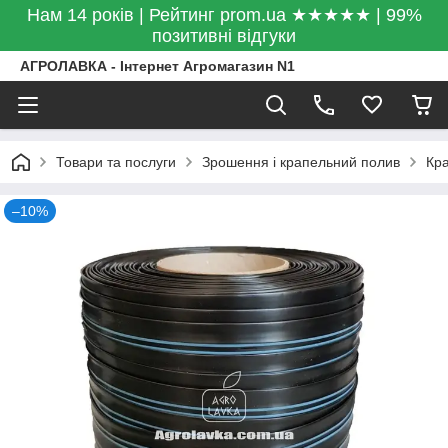
Нам 14 років | Рейтинг prom.ua ★★★★★ | 99%
позитивні відгуки
АГРОЛАВКА - Інтернет Агромагазин N1
Товари та послуги
Зрошення і крапельний полив
Кра
–10%