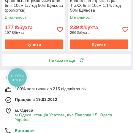
Крапельна стрічка GiwaTape
Крапельна стрічка Aqua-
6mil 10см 1л/год 50м Щільова
TraXX 6mil 10см 1,14л/год
(розмотка)
50м Щільова
В наявності
В наявності
177
239
₴/бухта
₴/бухта
197 ₴/бухта
266 ₴/бухта
Купити
Купити
Показати ще
Про нас
КНОПКА
ЗВ'ЯЗКУ
100% позитивних з 215 відгуків за рік
Працює з 19.03.2012
м. Одеса
м.Одеса, станція Усатове, вул.Павлова,15, Одеса,
Україна
Контакти