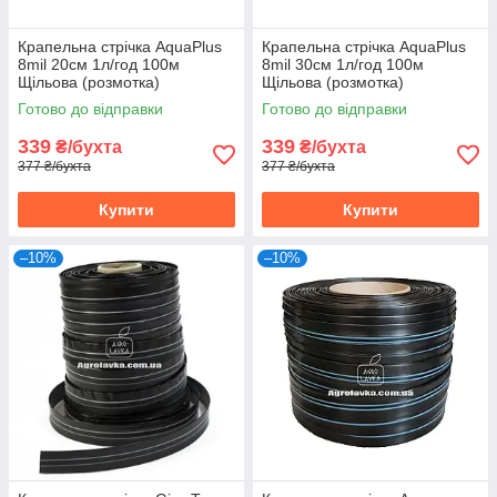
Крапельна стрічка AquaPlus
Крапельна стрічка AquaPlus
8mil 20см 1л/год 100м
8mil 30см 1л/год 100м
Щільова (розмотка)
Щільова (розмотка)
Готово до відправки
Готово до відправки
339
339
₴/бухта
₴/бухта
377 ₴/бухта
377 ₴/бухта
Купити
Купити
–10%
–10%