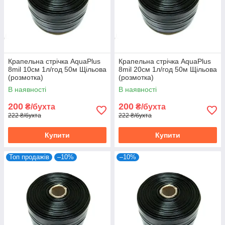
Крапельна стрічка AquaPlus
Крапельна стрічка AquaPlus
8mil 10см 1л/год 50м Щільова
8mil 20см 1л/год 50м Щільова
(розмотка)
(розмотка)
В наявності
В наявності
200
200
₴/бухта
₴/бухта
222 ₴/бухта
222 ₴/бухта
Купити
Купити
Топ продажів
–10%
–10%