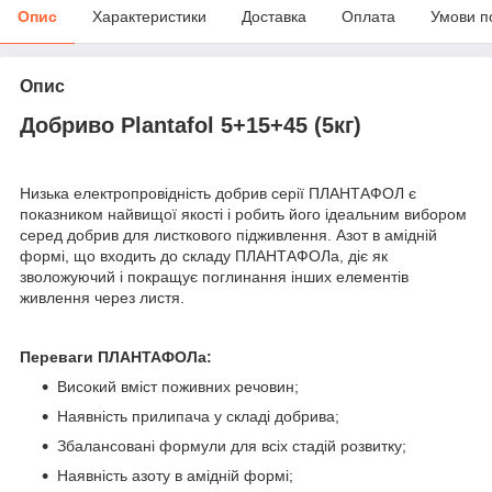
Опис
Характеристики
Доставка
Оплата
Умови п
Опис
Добриво Plantafol 5+15+45 (5кг)
Низька електропровідність добрив серії ПЛАНТАФОЛ є
показником найвищої якості і робить його ідеальним вибором
серед добрив для листкового підживлення. Азот в амідній
формі, що входить до складу ПЛАНТАФОЛа, діє як
зволожуючий і покращує поглинання інших елементів
живлення через листя.
Переваги ПЛАНТАФОЛа:
Високий вміст поживних речовин;
Наявність прилипача у складі добрива;
Збалансовані формули для всіх стадій розвитку;
Наявність азоту в амідній формі;