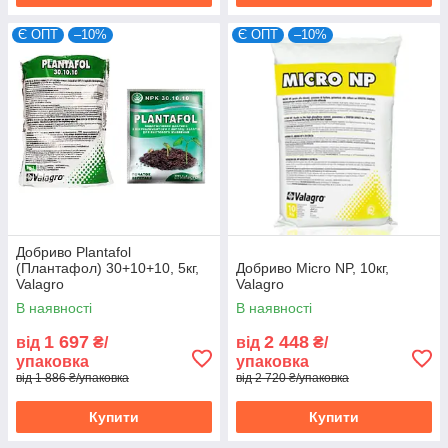
Є ОПТ
–10%
Є ОПТ
–10%
Добриво Plantafol
(Плантафол) 30+10+10, 5кг,
Добриво Micro NP, 10кг,
Valagro
Valagro
В наявності
В наявності
1 697
2 448
від
₴/
від
₴/
упаковка
упаковка
від 1 886 ₴/упаковка
від 2 720 ₴/упаковка
Купити
Купити