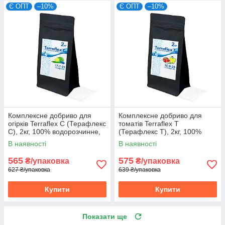
Є ОПТ
–10%
Є ОПТ
–10%
Комплексне добриво для
Комплексне добриво для
огірків Terraflex C (Терафлекс
томатів Terraflex T
C), 2кг, 100% водорозчинне,
(Терафлекс T), 2кг, 100%
17-7-21+3MgO+TE
водорозчинне, 15-8-25+3,5
В наявності
В наявності
MgO+TE
565
575
₴/упаковка
₴/упаковка
627 ₴/упаковка
639 ₴/упаковка
Купити
Купити
Показати ще