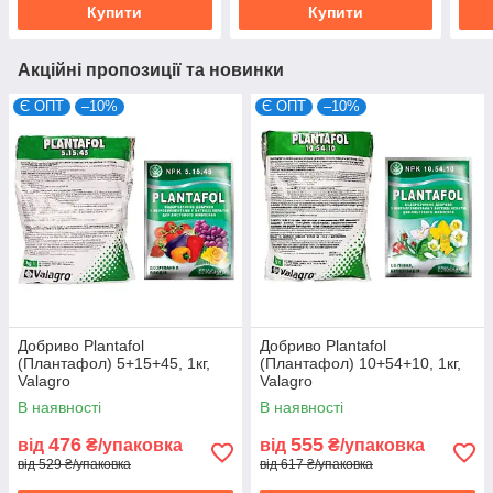
Купити
Купити
Акційні пропозиції та новинки
Є ОПТ
–10%
Є ОПТ
–10%
Добриво Plantafol
Добриво Plantafol
(Плантафол) 5+15+45, 1кг,
(Плантафол) 10+54+10, 1кг,
Valagro
Valagro
В наявності
В наявності
476
555
від
₴/упаковка
від
₴/упаковка
від 529 ₴/упаковка
від 617 ₴/упаковка