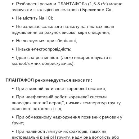
Розбавлені розчини ПЛАНТАФОЛа (1,5-3 г/л) можна
змішувати з кальцієвою селітрою і Брексилом Са;
Не містить Na і Cl;
Не залишає сольового нальоту на листках після
підживлення за рахунок високої міри очищення;
Не злежується при зберіганні;
Низька електропровідність;
Ідеальна розчинність (легко використовувати в
малооб'ємних обприскувачах).
ПЛАНТАФОЛ рекомендується вносити:
При зниженій активності кореневої системи;
При неефективній роботі кореневої системи
внаслідок поганої аерації, низьких температур грунту,
наявності патогенів і т. д;
При обмеженому надходження поживних речовин у
ґрунт;
При наявності лімітуючих факторів, таких як
екстремальні рівні рН грунту, надмірна вологість або