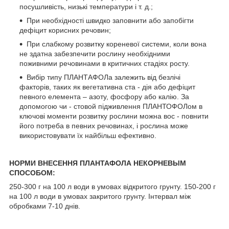
посушливість, низькі температури і т. д.;
При необхідності швидко заповнити або запобігти
дефіцит корисних речовин;
При слабкому розвитку кореневої системи, коли вона
не здатна забезпечити рослину необхідними
поживними речовинами в критичних стадіях росту.
Вибір типу ПЛАНТАФОЛа залежить від безлічі
факторів, таких як вегетативна ста - дія або дефіцит
певного елемента – азоту, фосфору або калію. За
допомогою чи - стовой підживлення ПЛАНТОФОЛом в
ключові моменти розвитку рослини можна вос - повнити
його потреба в певних речовинах, і рослина може
використовувати їх найбільш ефективно.
НОРМИ ВНЕСЕННЯ ПЛАНТАФОЛА НЕКОРНЕВЫМ
СПОСОБОМ:
250-300 г на 100 л води в умовах відкритого грунту. 150-200 г
на 100 л води в умовах закритого грунту. Інтервал між
обробками 7-10 днів.