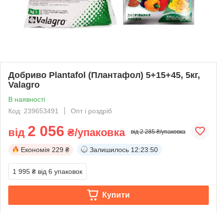
Добриво Plantafol (Плантафол) 5+15+45, 5кг,
Valagro
В наявності
Код: 239653491
Опт і роздріб
2 056
від
₴/упаковка
від 2 285 ₴/упаковка
Економія
229 ₴
Залишилось
12:23:49
1 995 ₴
від 6 упаковок
Купити