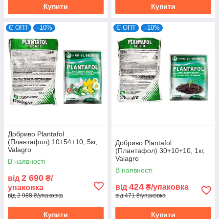
Купити
Купити
Є ОПТ
–10%
Є ОПТ
–10%
Добриво Plantafol
(Плантафол) 10+54+10, 5кг,
Добриво Plantafol
Valagro
(Плантафол) 30+10+10, 1кг,
Valagro
В наявності
В наявності
2 690
від
₴/
424
від
₴/упаковка
упаковка
від 2 988 ₴/упаковка
від 471 ₴/упаковка
Купити
Купити