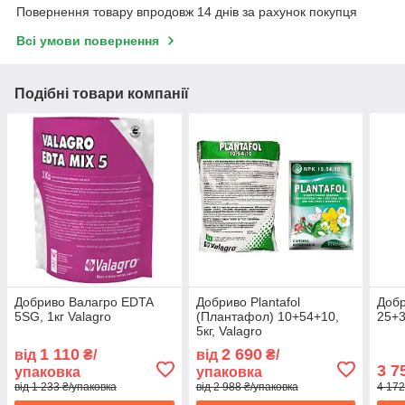
Повернення товару впродовж 14 днів за рахунок покупця
Всі умови повернення
Подібні товари компанії
Добриво Валагро EDTA
Добриво Plantafol
Добр
5SG, 1кг Valagro
(Плантафол) 10+54+10,
25+
5кг, Valagro
1 110
2 690
від
₴/
від
₴/
3 7
упаковка
упаковка
від 1 233 ₴/упаковка
від 2 988 ₴/упаковка
4 172