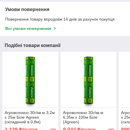
Умови повернення
Повернення товару впродовж 14 днів за рахунок покупця
Всі умови повернення
Подібні товари компанії
Агроволокно 30г/кв.м 3,2м
Агроволокно 30г/кв.м
Агро
х 25м Біле Agreen
6,35м х 100м Біле
х 25
(складений в 0,8м)
(Agreen)
(скл
1 129
9 044
886
₴/рулон
₴/рулон