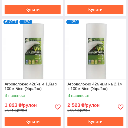
Купити
Купити
Є ОПТ
–12%
–12%
Агроволокно 42г/кв.м 1,6м х
Агроволокно 42г/кв.м на 2,1м
100м Біле (Україна)
х 100м Біле (Україна)
В наявності
В наявності
1 823
2 523
₴/рулон
₴/рулон
2 071 ₴/рулон
2 867 ₴/рулон
Купити
Купити