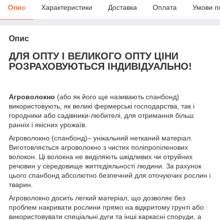
Опис
Характеристики
Доставка
Оплата
Умови п
Опис
ДЛЯ ОПТУ І ВЕЛИКОГО ОПТУ ЦІНИ
РОЗРАХОВУЮТЬСЯ ІНДИВІДУАЛЬНО!
Агроволокно
(або як його ще називають спанбонд)
використовують, як великі фермерські господарства, так і
городники або садівники-любителі, для отримання більш
ранніх і якісних урожаїв.
Агроволокно (спанбонд)– унікальний нетканий матеріал.
Виготовляється агроволокно з чистих поліпропіленових
волокон. Ці волокна не виділяють шкідливих чи отруйних
речовин у середовище життєдіяльності людини. За рахунок
цього спанбонд абсолютно безпечний для оточуючих рослин і
тварин.
Агроволокно досить легкий матеріал, що дозволяє без
проблем накривати рослини прямо на відкритому грунті або
використовувати спеціальні дуги та інші каркасні споруди, а