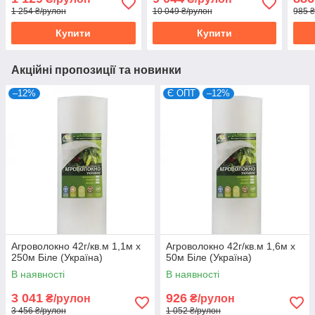
1 254 ₴/рулон
10 049 ₴/рулон
985 
Купити
Купити
Акційні пропозиції та новинки
–12%
Є ОПТ
–12%
Агроволокно 42г/кв.м 1,1м х
Агроволокно 42г/кв.м 1,6м х
250м Біле (Україна)
50м Біле (Україна)
В наявності
В наявності
3 041
926
₴/рулон
₴/рулон
3 456 ₴/рулон
1 052 ₴/рулон