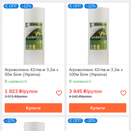
Є ОПТ
–12%
Є ОПТ
–12%
Агроволокно 42г/кв.м 3,2м х
Агроволокно 42г/кв.м 3,2м х
50м Біле (Україна)
100м Біле (Україна)
В наявності
В наявності
1 823
3 645
₴/рулон
₴/рулон
2 071 ₴/рулон
4 142 ₴/рулон
Купити
Купити
–12%
Є ОПТ
–10%