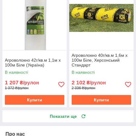
Агроволокно 40г/кв.м 1,6м х
Агроволокно 42г/кв.м 1,1м х
100м Біле, Херсонський
100м Біле (Україна)
Стандарт
В наявності
В наявності
1 207
2 102
₴/рулон
₴/рулон
1 372 ₴/рулон
2 336 ₴/рулон
Купити
Купити
Показати ще
Про нас