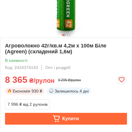
Агроволокно 42г/кв.м 4,2м х 100м Біле
(Agreen) (складений 1,6м)
В наявності
Код: 2424374143
Опт і роздріб
8 365
₴/рулон
9 295 ₴/рулон
Економія
930 ₴
Залишилось
4 дні
7 996 ₴
від 2 рулонів
Купити