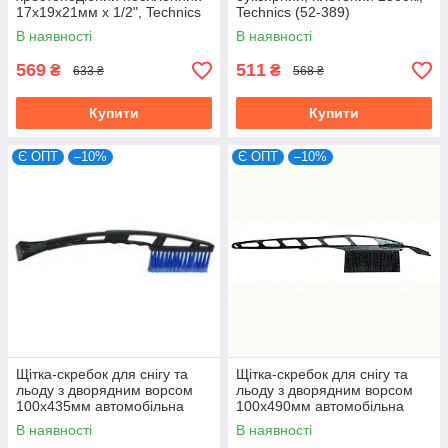
17х19х21мм x 1/2", Technics
Technics (52-389)
(49-381)
В наявності
В наявності
569
511
₴
₴
633 ₴
568 ₴
Купити
Купити
Є ОПТ
–10%
Є ОПТ
–10%
Щітка-скребок для снігу та
Щітка-скребок для снігу та
льоду з дворядним ворсом
льоду з дворядним ворсом
100х435мм автомобільна
100х490мм автомобільна
Technics (52-802)
Technics (52-802-1)
В наявності
В наявності