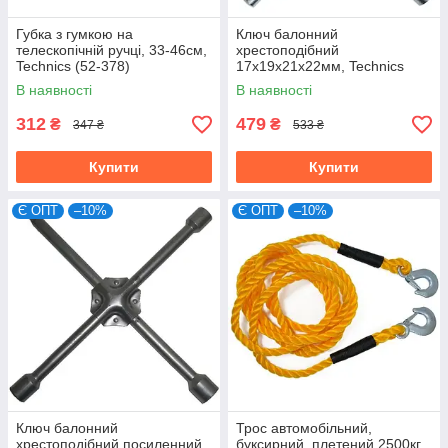
Губка з гумкою на
Ключ балонний
телескопічній ручці, 33-46см,
хрестоподібний
Technics (52-378)
17х19х21х22мм, Technics
(49-380)
В наявності
В наявності
312
479
₴
₴
347 ₴
533 ₴
Купити
Купити
Є ОПТ
–10%
Є ОПТ
–10%
Ключ балонний
Трос автомобільний,
хрестоподібний посиленний
буксирний, плетений 2500кг,