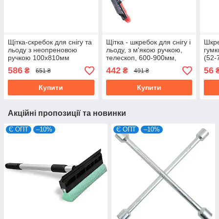
Щітка-скребок для снігу та
Щітка - шкребок для снігу і
Шкре
льоду з неопреновою
льоду, з м'якою ручкою,
гумк
ручкою 100х810мм
телескоп, 600-900мм,
(52-
автомобільна Technics
Technics (52-798)
586
442
56
₴
₴
651 ₴
491 ₴
(52-807)
Купити
Купити
Акційні пропозиції та новинки
Є ОПТ
–10%
Є ОПТ
–10%