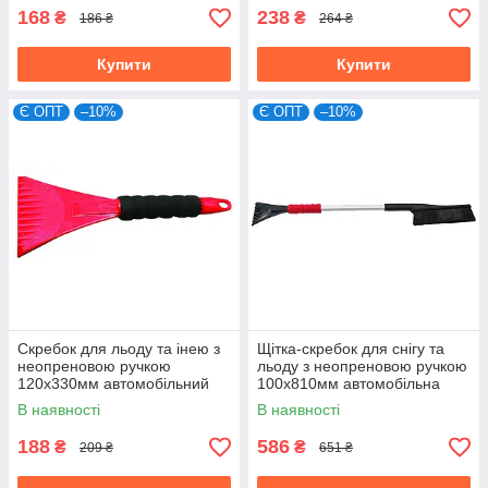
168
238
₴
₴
186 ₴
264 ₴
Купити
Купити
Є ОПТ
–10%
Є ОПТ
–10%
Скребок для льоду та інею з
Щітка-скребок для снігу та
неопреновою ручкою
льоду з неопреновою ручкою
120х330мм автомобільний
100х810мм автомобільна
Technics (52-806)
Technics (52-807)
В наявності
В наявності
188
586
₴
₴
209 ₴
651 ₴