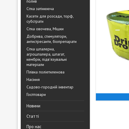
полив
Сітка затінююча
Касети для розсади, торф,
субстрати
Сітка овочева, Мішки
Добрива, стимулятори,
антистресанти, біопрепарати
Сітка шпалерна,
агрошпалера, шпагат,
кембрік, підв'язувальні
матеріали
Плівка поліетиленова
Насіння
Садово-городній інвентар
Госптовари
Новини
Статті
Про нас