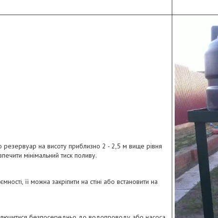
.
о резервуар на висоту приблизно 2 - 2,5 м вище рівня
печити мінімальний тиск поливу.
ємності, її можна закріпити на стіні або встановити на
ключитися безпосередньо до водопроводу або насоса.