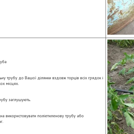
руба
ьну трубу до Вашої ділянки вздовж торців всіх грядок і
кох місцях.
рубу заглушують.
жна використовувати поліетиленову трубу або
г.