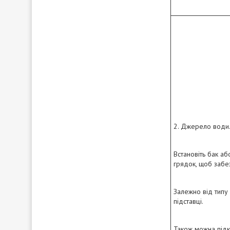
2. Джерело води
Встановіть бак аб
грядок, щоб забез
Залежно від типу 
підставці.
Також можна під