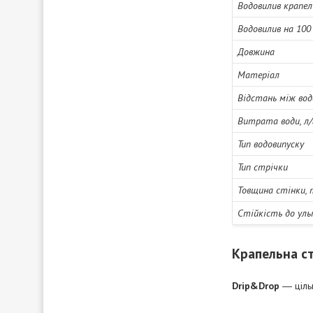
Водовилив крапель
Водовилив на 100 
Довжина
Матеріал
Відстань між вод
Витрата води, л/
Тип водовипуску
Тип стрічки
Товщина стінки, 
Стійкість до ул
Крапельна ст
Drip&Drop
― цільн