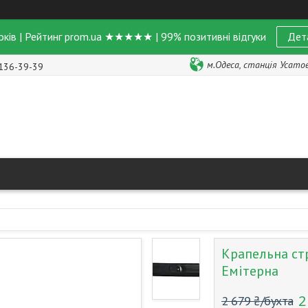
оків | Рейтинг prom.ua ★★★★★ | 99% позитивні відгуки
Дет
м.Одеса, станція Усатове
 136-39-39
Крапельна ст
Емітерна
2
2 679 ₴/бухта