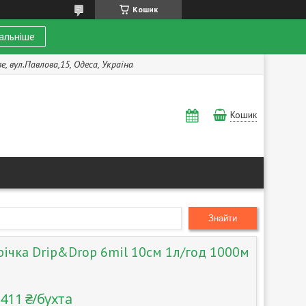
Кошик
альніше
, вул.Павлова,15, Одеса, Україна
Кошик
Знайти
річка Drip&Drop 6mil 10см 1л/год 1000м
 411 ₴/бухта