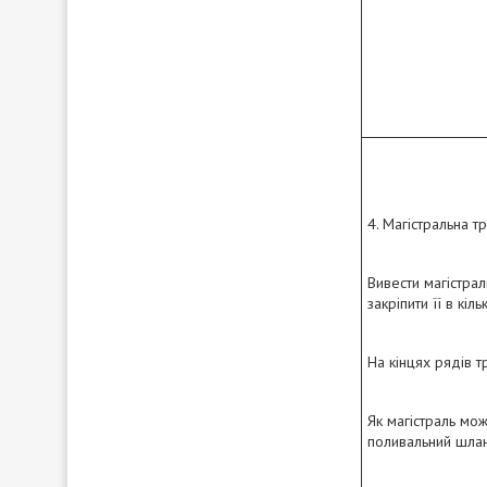
4. Магістральна т
Вивести магістрал
закріпити її в кіль
На кінцях рядів т
Як магістраль мо
поливальний шлан