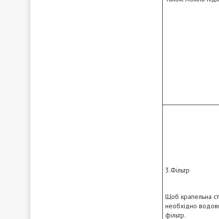
3.Фільтр
Щоб крапельна стр
необхідно водови
фільтр.