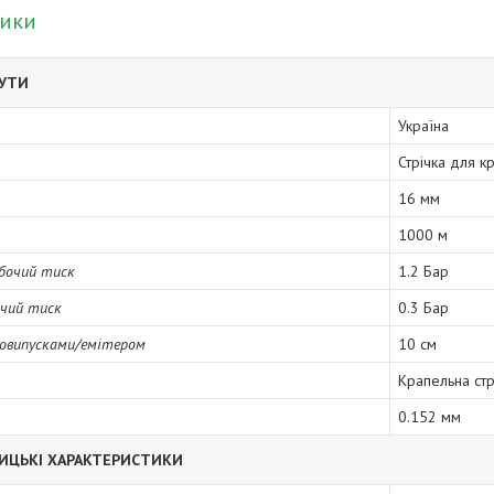
тики
БУТИ
Україна
Стрічка для к
16 мм
1000 м
бочий тиск
1.2 Бар
очий тиск
0.3 Бар
довипусками/емітером
10 см
Крапельна стр
0.152 мм
ИЦЬКІ ХАРАКТЕРИСТИКИ