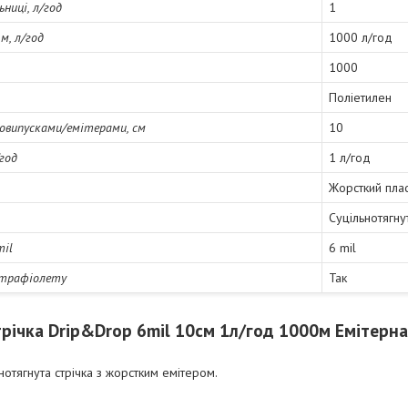
ниці, л/год
1
м, л/год
1000 л/год
1000
Поліетилен
овипусками/емітерами, см
10
год
1 л/год
Жорсткий пла
Суцільнотягну
mil
6 mil
ьтрафіолету
Так
річка Drip&Drop 6mil 10см 1л/год 1000м Емітерна
отягнута стрічка з жорстким емітером.