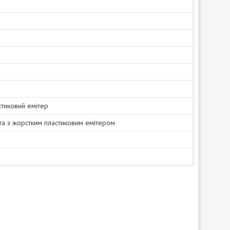
стиковий емітер
та з жорстким пластиковим емітером