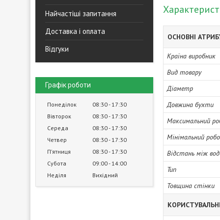
Характерис
Найчастіші запитання
Доставка і оплата
ОСНОВНІ АТРИ
Відгуки
Країна виробник
Вид товару
Графік роботи
Діаметр
Довжина бухти
Понеділок
08:30
17:30
Вівторок
08:30
17:30
Максимальний ро
Середа
08:30
17:30
Мінімальний роб
Четвер
08:30
17:30
Пʼятниця
08:30
17:30
Відстань між во
Субота
09:00
14:00
Тип
Неділя
Вихідний
Товщина стінки
КОРИСТУВАЛЬН