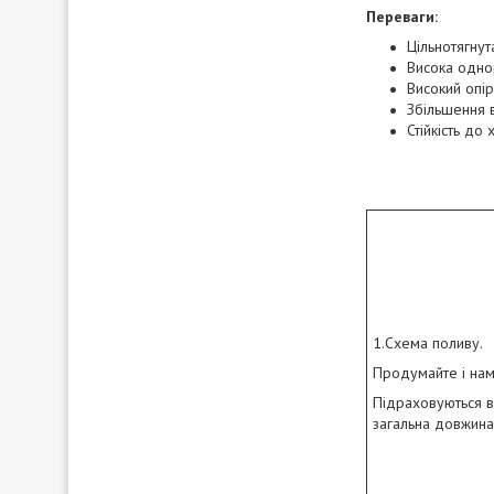
Переваги:
Цільнотягнут
Висока однор
Високий опір
Збільшення 
Стійкість до 
1.Схема поливу.
Продумайте і нам
Підраховуються ви
загальна довжина 