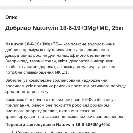
Опис
Добриво Naturwin 18-6-19+3Mg+МЕ, 25кг
Naturwin 18-6-19+3Mg+TE
— комплексне водорозчинне
добриво преміум класу призначене для підживлення
декоративних рослин для ландшафтного озеленення
(наприклад, газонні трави, квіти, декоративні чагарники,
хвойні та листяні дерева), а також для культур, для яких
потрібне співвідношення NK 1:1.
Забезпечує комплексне збалансоване надходження
рослинам усіх поживних речовин протягом активного періоду
зростання та розвитку.
Комплекс біологічно активних речовин HEBS забезпечує
прилипання, рівномірне покриття робочим розчином
листового апарату рослин, активне засвоєння,
транспортування та засвоєння поживних речовин рослиною.
Переваги застосування Naturwin 18-6-19+3Mg+TE:
Спеціалізоване добриво для підживлення