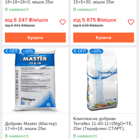
18+18+18+3, мішок 25кг
15+5+30, мішок 25кг
В наявності
В наявності
6 247
5 875
від
₴/мішок
від
₴/мішок
від 6 941 ₴/мішок
від 6 528 ₴/мішок
Купити
Купити
Є ОПТ
–10%
Є ОПТ
–10%
Комплексне добриво
Добриво Master (Мастер)
Terraflex 11-40-11+2MgO+TE,
17+6+18, мішок 25кг
25кг (Терафлекс СТАРТ),
стартове, 100%
В наявності
В наявності
водорозчинне