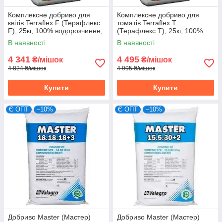
Комплексне добриво для
Комплексне добриво для
квітів Terraflex F (Терафлекс
томатів Terraflex T
F), 25кг, 100% водорозчинне,
(Терафлекс T), 25кг, 100%
18-6-19+3MgO+TE
водорозчинне, 15-8-25+3,5
В наявності
В наявності
MgO+TE
4 341
4 495
₴/мішок
₴/мішок
4 824 ₴/мішок
4 995 ₴/мішок
Купити
Купити
Є ОПТ
–10%
Є ОПТ
–10%
Добриво Master (Мастер)
Добриво Master (Мастер)