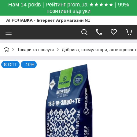
Нам 14 років | Рейтинг prom.ua ★★★★★ | 99%
позитивні відгуки
АГРОЛАВКА - Інтернет Агромагазин N1
Товари та послуги
Добрива, стимулятори, антистресант
Є ОПТ
–10%