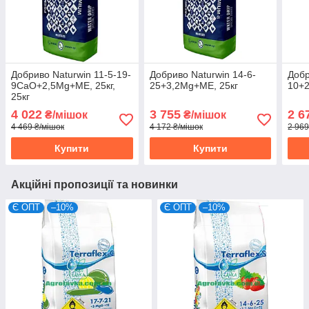
Добриво Naturwin 11-5-19-
Добриво Naturwin 14-6-
Добр
9CaO+2,5Mg+МЕ, 25кг,
25+3,2Mg+МЕ, 25кг
10+
25кг
4 022
3 755
2 6
₴/мішок
₴/мішок
4 469 ₴/мішок
4 172 ₴/мішок
2 969
Купити
Купити
Акційні пропозиції та новинки
Є ОПТ
–10%
Є ОПТ
–10%