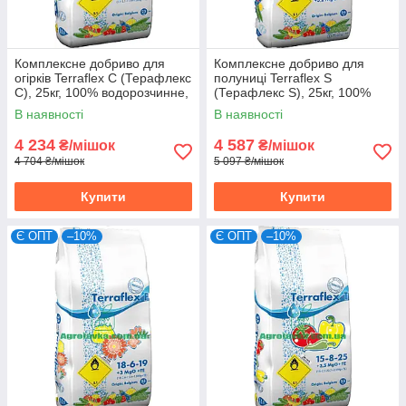
Комплексне добриво для
Комплексне добриво для
огірків Terraflex C (Терафлекс
полуниці Terraflex S
C), 25кг, 100% водорозчинне,
(Терафлекс S), 25кг, 100%
17-7-21+3MgO+TE
водорозчинне, 14-6-25+3,2
В наявності
В наявності
MgO+TE
4 234
4 587
₴/мішок
₴/мішок
4 704 ₴/мішок
5 097 ₴/мішок
Купити
Купити
Є ОПТ
–10%
Є ОПТ
–10%