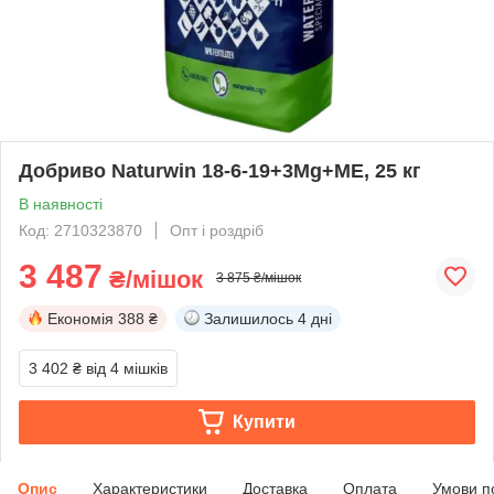
Добриво Naturwin 18-6-19+3Mg+МЕ, 25 кг
В наявності
Код: 2710323870
Опт і роздріб
3 487
₴/мішок
3 875 ₴/мішок
Економія
388 ₴
Залишилось
4 дні
3 402 ₴
від 4 мішків
Купити
Опис
Характеристики
Доставка
Оплата
Умови п