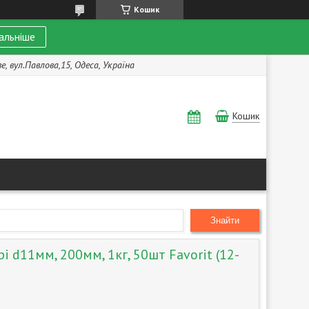
Кошик
альніше
, вул.Павлова,15, Одеса, Україна
Кошик
Знайти
і d11мм, 200мм, 1кг, 50шт Favorit (12-