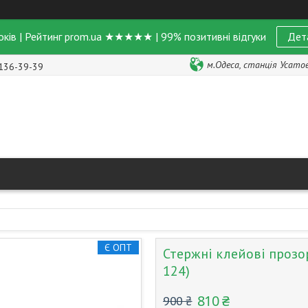
оків | Рейтинг prom.ua ★★★★★ | 99% позитивні відгуки
Дет
м.Одеса, станція Усатове
 136-39-39
Є ОПТ
Стержні клейові прозор
124)
810 ₴
900 ₴