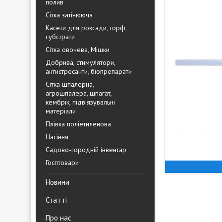
полив
Сітка затінююча
Касети для розсади, торф,
субстрати
Сітка овочева, Мішки
Добрива, стимулятори,
антистресанти, біопрепарати
Сітка шпалерна,
агрошпалера, шпагат,
кембрік, підв'язувальні
матеріали
Плівка поліетиленова
Насіння
Садово-городній інвентар
Госптовари
Новини
Статті
Про нас