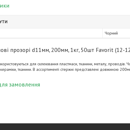
тики
БУТИ
Чорний
ові прозорі d11мм, 200мм, 1кг, 50шт Favorit (12-1
икористовуються для склеювання пластмаси, тканини, металу, проводів. 
, кераміки, тканини. В ассортименті стержні представлені довжиною 200м
для замовлення