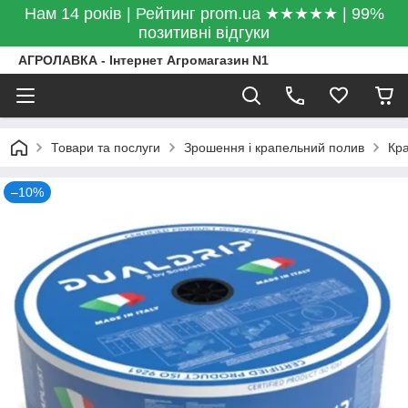
Нам 14 років | Рейтинг prom.ua ★★★★★ | 99%
позитивні відгуки
АГРОЛАВКА - Інтернет Агромагазин N1
Товари та послуги
Зрошення і крапельний полив
Кра
–10%