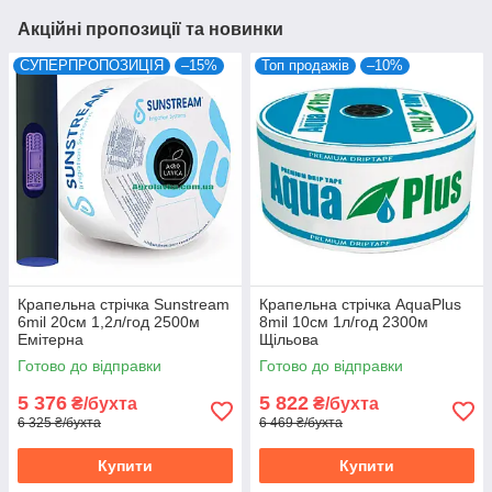
Акційні пропозиції та новинки
СУПЕРПРОПОЗИЦІЯ
–15%
Топ продажів
–10%
Крапельна стрічка Sunstream
Крапельна стрічка AquaPlus
6mil 20см 1,2л/год 2500м
8mil 10см 1л/год 2300м
Емітерна
Щільова
Готово до відправки
Готово до відправки
5 376
5 822
₴/бухта
₴/бухта
6 325 ₴/бухта
6 469 ₴/бухта
Купити
Купити