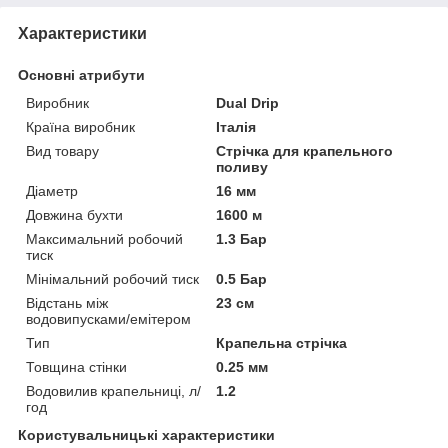
Характеристики
Основні атрибути
Виробник
Dual Drip
Країна виробник
Італія
Вид товару
Стрічка для крапельного
поливу
Діаметр
16 мм
Довжина бухти
1600 м
Максимальний робочий
1.3 Бар
тиск
Мінімальний робочий тиск
0.5 Бар
Відстань між
23 см
водовипусками/емітером
Тип
Крапельна стрічка
Товщина стінки
0.25 мм
Водовилив крапельниці, л/
1.2
год
Користувальницькі характеристики