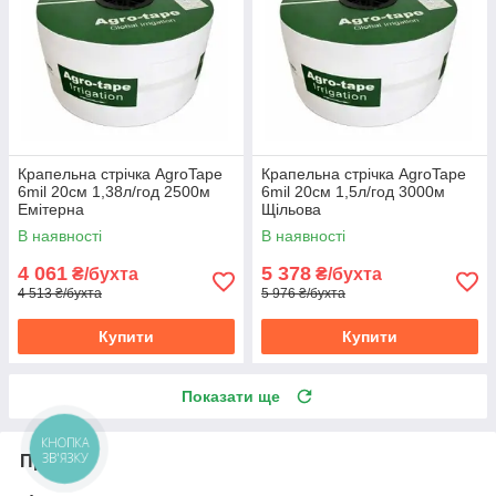
Крапельна стрічка AgroTape
Крапельна стрічка AgroTape
6mil 20см 1,38л/год 2500м
6mil 20см 1,5л/год 3000м
Емітерна
Щільова
В наявності
В наявності
4 061
5 378
₴/бухта
₴/бухта
4 513 ₴/бухта
5 976 ₴/бухта
Купити
Купити
Показати ще
КНОПКА
ЗВ'ЯЗКУ
Про нас