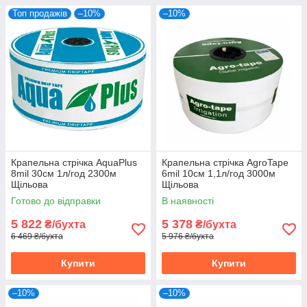
Топ продажів
–10%
–10%
Крапельна стрічка AquaPlus
Крапельна стрічка AgroTape
8mil 30см 1л/год 2300м
6mil 10см 1,1л/год 3000м
Щільова
Щільова
Готово до відправки
В наявності
5 822
5 378
₴/бухта
₴/бухта
6 469 ₴/бухта
5 976 ₴/бухта
Купити
Купити
–10%
–10%