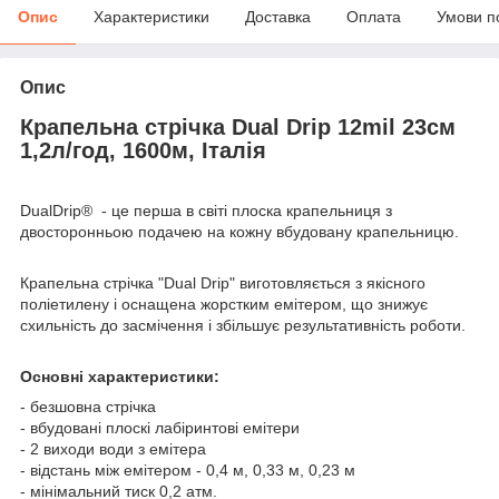
Опис
Характеристики
Доставка
Оплата
Умови п
Опис
Крапельна стрічка Dual Drip 12mil 23см
1,2л/год, 1600м, Італія
DualDrip® - це перша в світі плоска крапельниця з
двосторонньою подачею на кожну вбудовану крапельницю.
Крапельна стрічка "Dual Drip" виготовляється з якісного
поліетилену і оснащена жорстким емітером, що знижує
схильність до засмічення і збільшує результативність роботи.
Основні характеристики:
- безшовна стрічка
- вбудовані плоскі лабіринтові емітери
- 2 виходи води з емітера
- відстань між емітером - 0,4 м, 0,33 м, 0,23 м
- мінімальний тиск 0,2 атм.