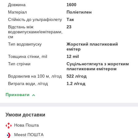
Довжина
1600
Матеріал
Поліетилен
Стійкість до ультрафіолету
Так
Відстань між
23
водовипусками/емітерами,
см
Тип водовипуску
Жорсткий пластиковий
емітер
Товщина стінки, mil
12 mil
Тип стрічки
Суцільнотягнута з жорстким
пластиковим емітером
Водовилив на 100 м, л/год
522 л/год
Витрата води, л/год
1.2 л/год
Приховати
Умови доставки
Нова Пошта
Meest ПОШТА