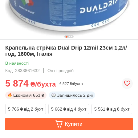
Крапельна стрічка Dual Drip 12mil 23см 1,2л/
год, 1600м, Італія
В наявності
Код: 2833861632
Опт і роздріб
5 874
₴/бухта
6 527 ₴/бухта
Економія
653 ₴
Залишилось
2 дні
5 766 ₴
від 2 бухт
5 662 ₴
від 4 бухт
5 561 ₴
від 8 бухт
Купити