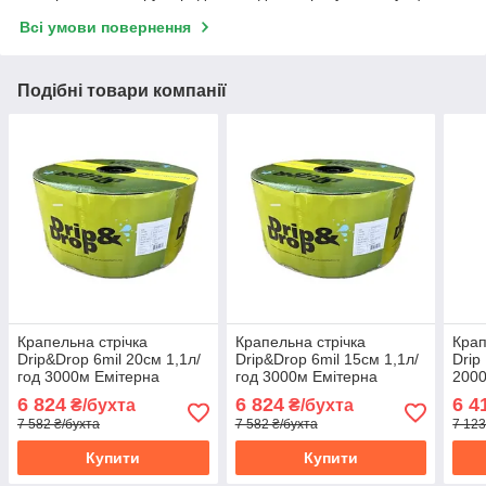
Всі умови повернення
Подібні товари компанії
Крапельна стрічка
Крапельна стрічка
Крап
Drip&Drop 6mil 20см 1,1л/
Drip&Drop 6mil 15см 1,1л/
Drip
год 3000м Емітерна
год 3000м Емітерна
2000
6 824
6 824
6 4
₴/бухта
₴/бухта
7 582 ₴/бухта
7 582 ₴/бухта
7 123
Купити
Купити