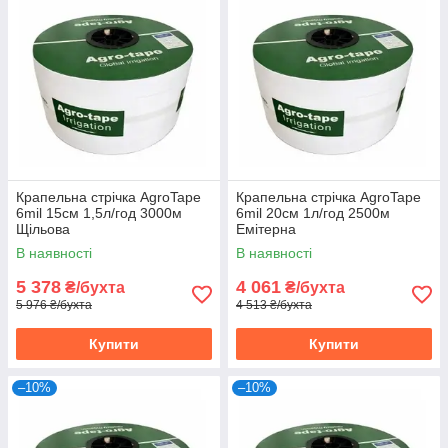
Крапельна стрічка AgroTape
Крапельна стрічка AgroTape
6mil 15см 1,5л/год 3000м
6mil 20см 1л/год 2500м
Щільова
Емітерна
В наявності
В наявності
5 378
4 061
₴/бухта
₴/бухта
5 976 ₴/бухта
4 513 ₴/бухта
Купити
Купити
–10%
–10%