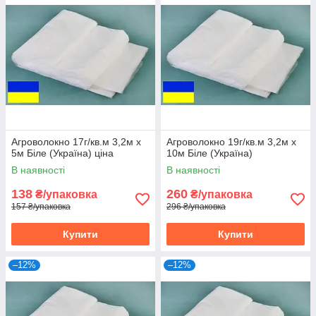
Агроволокно 17г/кв.м 3,2м х
Агроволокно 19г/кв.м 3,2м х
5м Біле (Україна) ціна
10м Біле (Україна)
В наявності
В наявності
138
260
₴/упаковка
₴/упаковка
157 ₴/упаковка
296 ₴/упаковка
Купити
Купити
–12%
–12%