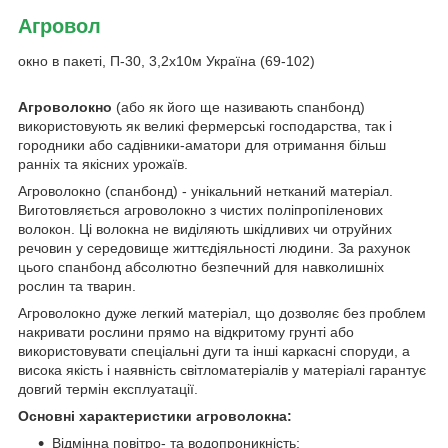
Агровол
окно в пакеті, П-30, 3,2х10м Україна (69-102)
Агроволокно
(або як його ще називають спанбонд)
використовують як великі фермерські господарства, так і
городники або садівники-аматори для отримання більш
ранніх та якісних урожаїв.
Агроволокно (спанбонд) - унікальний нетканий матеріал.
Виготовляється агроволокно з чистих поліпропіленових
волокон. Ці волокна не виділяють шкідливих чи отруйних
речовин у середовище життєдіяльності людини. За рахунок
цього спанбонд абсолютно безпечний для навколишніх
рослин та тварин.
Агроволокно дуже легкий матеріал, що дозволяє без проблем
накривати рослини прямо на відкритому грунті або
використовувати спеціальні дуги та інші каркасні споруди, а
висока якість і наявність світломатеріалів у матеріалі гарантує
довгий термін експлуатації.
Основні характеристики агроволокна:
Відмінна повітро- та водопроникність;