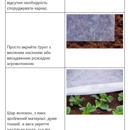
відсутня необхідність
споруджувати каркас.
Просто вкрийте ґрунт з
висіяним насінням або
висадженим розсадою
агроволокном.
Шар волокон, з яких
зроблений матеріал, дуже
тонкий, а вага укриття
настільки мала, що він