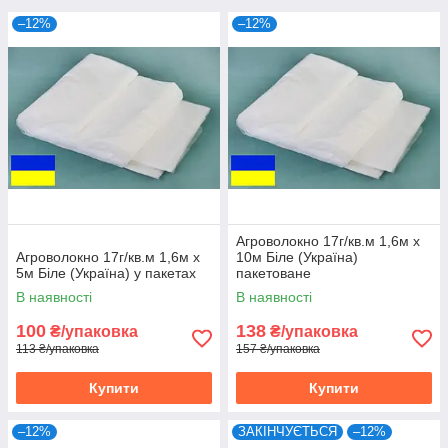
–12%
–12%
Агроволокно 17г/кв.м 1,6м х
Агроволокно 17г/кв.м 1,6м х
10м Біле (Україна)
5м Біле (Україна) у пакетах
пакетоване
В наявності
В наявності
100
138
₴/упаковка
₴/упаковка
113 ₴/упаковка
157 ₴/упаковка
Купити
Купити
–12%
ЗАКІНЧУЄТЬСЯ
–12%