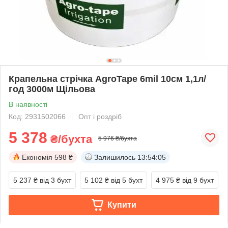
Крапельна стрічка AgroTape 6mil 10см 1,1л/
год 3000м Щільова
В наявності
Код: 2931502066
Опт і роздріб
5 378
₴/бухта
5 976 ₴/бухта
Економія
598 ₴
Залишилось
13:54:05
5 237 ₴
від 3 бухт
5 102 ₴
від 5 бухт
4 975 ₴
від 9 бухт
Купити