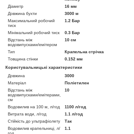
Діаметр
16 мм
Довжина бухти
3000 м
Максимальний робочий
1.2 Бар
тиск
Мінімальний робочий тиск
0.3 Бар
Відстань між
10 см
водовипусками/емітером
Тип
Крапельна стрічка
Товщина стінки
0.152 мм
Користувальницькі характеристики
Довжина
3000
Матеріал
Поліетилен
Відстань між
10
водовипусками/емітерами,
см
Водовилив на 100 м, л/год
1100 л/год
Витрата води, л/год
1.1 л/год
Стійкість до ультрафіолету
Так
Водовилив крапельниці, л/
1.1
год