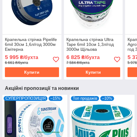
Крапельна стрічка Pipelife
Крапельна стрічка Ultra
Крап
6mil 30см 1,6л/год 3000м
Tape 6mil 10см 1,3л/год
Agro
Емітерна
3000м Щільова
год 
5 995
6 825
5 3
₴/бухта
₴/бухта
6 661 ₴/бухта
7 584 ₴/бухта
5 976
Купити
Купити
Акційні пропозиції та новинки
СУПЕРПРОПОЗИЦІЯ
–15%
Топ продажів
–10%