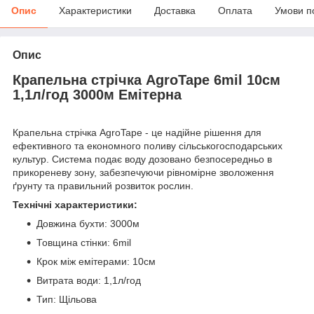
Опис
Характеристики
Доставка
Оплата
Умови п
Опис
Крапельна стрічка AgroTape 6mil 10см
1,1л/год 3000м Емітерна
Крапельна стрічка AgroTape - це надійне рішення для
ефективного та економного поливу сільськогосподарських
культур. Система подає воду дозовано безпосередньо в
прикореневу зону, забезпечуючи рівномірне зволоження
ґрунту та правильний розвиток рослин.
Технічні характеристики:
Довжина бухти: 3000м
Товщина стінки: 6mil
Крок між емітерами: 10см
Витрата води: 1,1л/год
Тип: Щільова