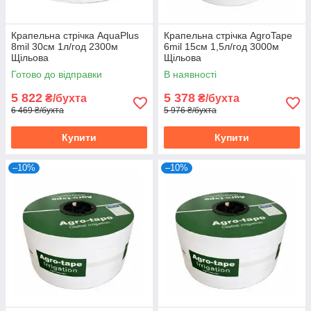
Крапельна стрічка AquaPlus
Крапельна стрічка AgroTape
8mil 30см 1л/год 2300м
6mil 15см 1,5л/год 3000м
Щільова
Щільова
Готово до відправки
В наявності
5 822
5 378
₴/бухта
₴/бухта
6 469 ₴/бухта
5 976 ₴/бухта
Купити
Купити
–10%
–10%