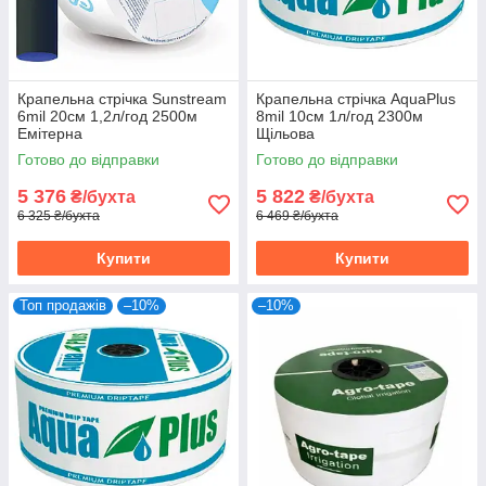
Крапельна стрічка Sunstream
Крапельна стрічка AquaPlus
6mil 20см 1,2л/год 2500м
8mil 10см 1л/год 2300м
Емітерна
Щільова
Готово до відправки
Готово до відправки
5 376
5 822
₴/бухта
₴/бухта
6 325 ₴/бухта
6 469 ₴/бухта
Купити
Купити
Топ продажів
–10%
–10%