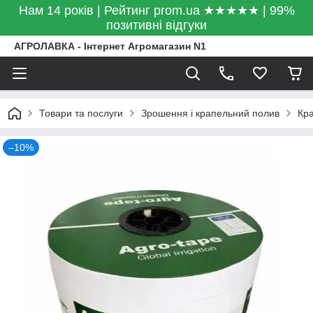
Нам 14 років | Рейтинг prom.ua ★★★★★ | 99%
позитивні відгуки
АГРОЛАВКА - Інтернет Агромагазин N1
Товари та послуги
Зрошення і крапельний полив
Кра
–10%