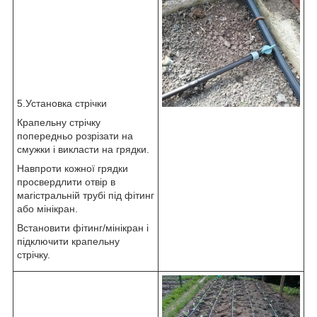
5.Установка стрічки
Крапельну стрічку
попередньо розрізати на
смужки і викласти на грядки.
Навпроти кожної грядки
просвердлити отвір в
магістральній трубі під фітинг
або мінікран.
Встановити фітинг/мінікран і
підключити крапельну
стрічку.