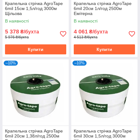
Крапельна стрічка AgroTape
Крапельна стрічка AgroTape
6mil 15см 1,5л/год 3000м
6mil 20см 1л/год 2500м
Щільова
Емітерна
В наявності
В наявності
5 378
4 061
₴/бухта
₴/бухта
5 976 ₴/бухта
4 513 ₴/бухта
Купити
Купити
–10%
–10%
Крапельна стрічка AgroTape
Крапельна стрічка AgroTape
6mil 20см 1,38л/год 2500м
6mil 30см 1,5л/год 3000м