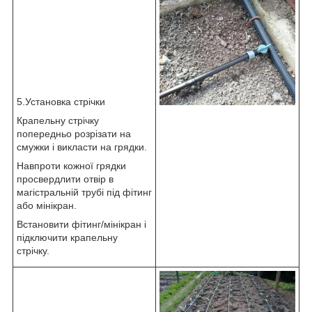
5.Установка стрічки
Крапельну стрічку
попередньо розрізати на
смужки і викласти на грядки.
Навпроти кожної грядки
просвердлити отвір в
магістральній трубі під фітинг
або мінікран.
Встановити фітинг/мінікран і
підключити крапельну
стрічку.