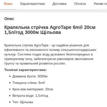
Опис
Характеристики
Доставка
Оплата
Умови п
Опис
Крапельна стрічка AgroTape 6mil 20см
1,5л/год 3000м Щільова
Крапельна стрічка AgroTape - це надійне рішення для
ефективного та економного поливу сільськогосподарських
культур. Система подає воду дозовано безпосередньо в
прикореневу зону, забезпечуючи рівномірне зволоження
ґрунту та правильний розвиток рослин.
Технічні характеристики:
Довжина бухти: 3000м
Товщина стінки: 6mil
Крок між емітерами: 20см
Витрата води: 1,5л/год
Тип: Щільова