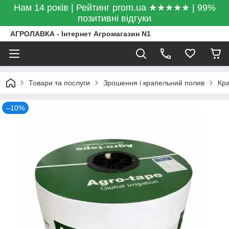
Нам 14 років | Рейтинг prom.ua ★★★★★ | 99%
позитивні відгуки
АГРОЛАВКА - Інтернет Агромагазин N1
Товари та послуги
Зрошення і крапельний полив
Кра
–10%