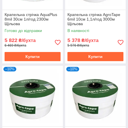
Крапельна стрічка AquaPlus
Крапельна стрічка AgroTape
8mil 30см 1л/год 2300м
6mil 10см 1,1л/год 3000м
Щільова
Щільова
Готово до відправки
В наявності
5 822
5 378
₴/бухта
₴/бухта
6 469 ₴/бухта
5 976 ₴/бухта
Купити
Купити
–10%
–10%