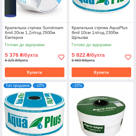
Крапельна стрічка Sunstream
Крапельна стрічка AquaPlus
6mil 20см 1,2л/год 2500м
8mil 10см 1л/год 2300м
Емітерна
Щільова
Готово до відправки
Готово до відправки
5 376
5 822
₴/бухта
₴/бухта
6 325 ₴/бухта
6 469 ₴/бухта
Купити
Купити
Топ продажів
–10%
–10%