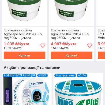
Крапельна стрічка
Крапельна стрічка
Крап
AgroTape 6mil 20см 1,5л/
AgroTape 8mil 20см 1,5л/
6mil
год 500м Щільова
год 2300м Щільова
Еміт
1 035
4 987
5 9
₴/бухта
₴/бухта
1 150 ₴/бухта
5 542 ₴/бухта
6 661
Купити
Купити
Акційні пропозиції та новинки
СУПЕРПРОПОЗИЦІЯ
–15%
Топ продажів
–10%