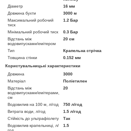
Діаметр
16 мм
Довжина бухти
3000 м
Максимальний робочий
1.2 Бар
тиск
Мінімальний робочий тиск
0.3 Бар
Відстань між
20 см
водовипусками/емітером
Тип
Крапельна стрічка
Товщина стінки
0.152 мм
Користувальницькі характеристики
Довжина
3000
Матеріал
Поліетилен
Відстань між
20
водовипусками/емітерами,
см
Водовилив на 100 м, л/год
750 л/год
Витрата води, л/год
1.5 л/год
Стійкість до ультрафіолету
Так
Водовилив крапельниці, л/
1.5
год