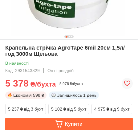
Крапельна стрічка AgroTape 6mil 20см 1,5л/
год 3000м Щільова
В наявності
Код: 2931543829
Опт і роздріб
5 378
₴/бухта
5 976 ₴/бухта
Економія
598 ₴
Залишилось
1 день
5 237 ₴
від 3 бухт
5 102 ₴
від 5 бухт
4 975 ₴
від 9 бухт
Купити