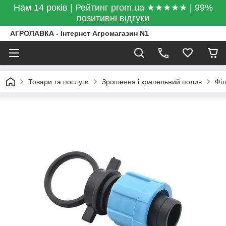
Нам 14 років | Рейтинг prom.ua ★★★★★ | 99%
позитивні відгуки
АГРОЛАВКА - Інтернет Агромагазин N1
Товари та послуги
Зрошення і крапельний полив
Фіт