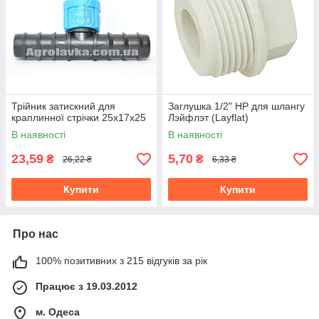
Трійник затискний для
Заглушка 1/2" НР для шлангу
краплинної стрічки 25х17х25
Лэйфлэт (Layflat)
В наявності
В наявності
23,59
5,70
₴
₴
26,22 ₴
6,33 ₴
Купити
Купити
Про нас
100% позитивних з 215 відгуків за рік
Працює з 19.03.2012
м. Одеса