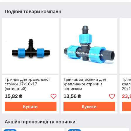
Подібні товари компанії
Трійник для крапельної
Трійник затискний для
Трій
стрічки 17х16х17
краплинної стрічки з
крап
(затискний)
підтиском
20х
15,82
13,56
23,
₴
₴
Купити
Купити
Акційні пропозиції та новинки