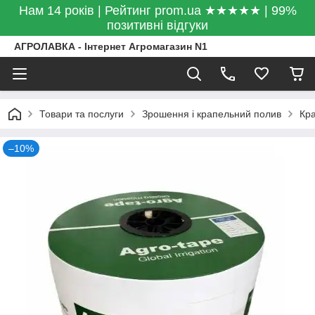
Нам 14 років | Рейтинг prom.ua ★★★★★ | 99%
позитивні відгуки
АГРОЛАВКА - Інтернет Агромагазин N1
Товари та послуги
Зрошення і крапельний полив
Кра
–10%