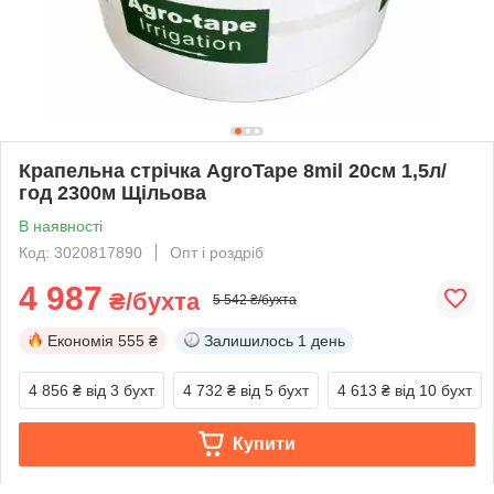
Крапельна стрічка AgroTape 8mil 20см 1,5л/
год 2300м Щільова
В наявності
Код: 3020817890
Опт і роздріб
4 987
₴/бухта
5 542 ₴/бухта
Економія
555 ₴
Залишилось
1 день
4 856 ₴
від 3 бухт
4 732 ₴
від 5 бухт
4 613 ₴
від 10 бухт
Купити