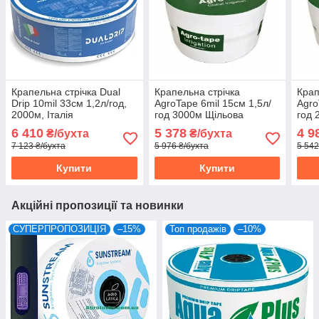
Крапельна стрічка Dual
Крапельна стрічка
Крап
Drip 10mil 33см 1,2л/год,
AgroTape 6mil 15см 1,5л/
Agro
2000м, Італія
год 3000м Щільова
год 
6 410
5 378
4 9
₴/бухта
₴/бухта
7 123 ₴/бухта
5 976 ₴/бухта
5 542
Купити
Купити
Акційні пропозиції та новинки
СУПЕРПРОПОЗИЦІЯ
–15%
Топ продажів
–10%