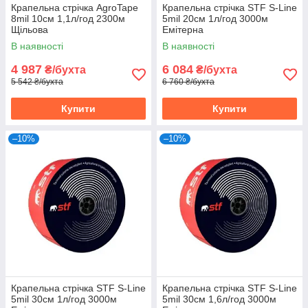
Крапельна стрічка AgroTape
Крапельна стрічка STF S-Line
8mil 10см 1,1л/год 2300м
5mil 20см 1л/год 3000м
Щільова
Емітерна
В наявності
В наявності
4 987
6 084
₴/бухта
₴/бухта
5 542 ₴/бухта
6 760 ₴/бухта
Купити
Купити
–10%
–10%
Крапельна стрічка STF S-Line
Крапельна стрічка STF S-Line
5mil 30см 1л/год 3000м
5mil 30см 1,6л/год 3000м