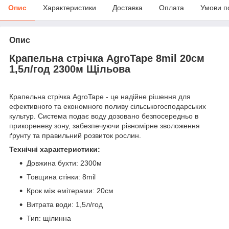
Опис
Характеристики
Доставка
Оплата
Умови п
Опис
Крапельна стрічка AgroTape 8mil 20см
1,5л/год 2300м Щільова
Крапельна стрічка AgroTape - це надійне рішення для
ефективного та економного поливу сільськогосподарських
культур. Система подає воду дозовано безпосередньо в
прикореневу зону, забезпечуючи рівномірне зволоження
ґрунту та правильний розвиток рослин.
Технічні характеристики:
Довжина бухти: 2300м
Товщина стінки: 8mil
Крок між емітерами: 20см
Витрата води: 1,5л/год
Тип: щілинна