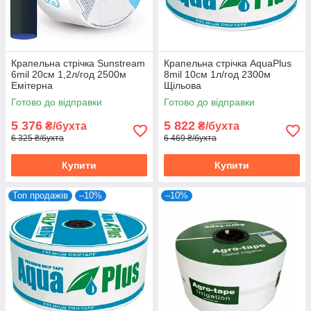
Крапельна стрічка Sunstream
Крапельна стрічка AquaPlus
6mil 20см 1,2л/год 2500м
8mil 10см 1л/год 2300м
Емітерна
Щільова
Готово до відправки
Готово до відправки
5 376
5 822
₴/бухта
₴/бухта
6 325 ₴/бухта
6 469 ₴/бухта
Купити
Купити
Топ продажів
–10%
–10%