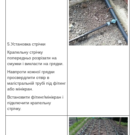
5.Установка стрічки
Крапельну стрічку
попередньо розрізати на
смужки і викласти на грядки.
Навпроти кожної грядки
просвердлити отвір в
магістральній трубі під фітинг
або мінікран.
Встановити фітинг/мінікран і
підключити крапельну
стрічку.