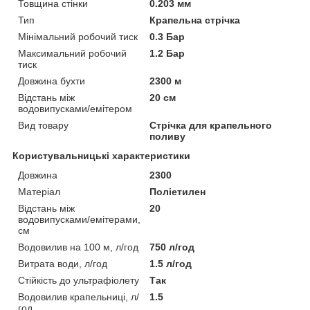
Товщина стінки
0.203 мм
Тип
Крапельна стрічка
Мінімальний робочий тиск
0.3 Бар
Максимальний робочий
1.2 Бар
тиск
Довжина бухти
2300 м
Відстань між
20 см
водовипусками/емітером
Вид товару
Стрічка для крапельного
поливу
Користувальницькі характеристики
Довжина
2300
Матеріал
Поліетилен
Відстань між
20
водовипусками/емітерами,
см
Водовилив на 100 м, л/год
750 л/год
Витрата води, л/год
1.5 л/год
Стійкість до ультрафіолету
Так
Водовилив крапельниці, л/
1.5
год