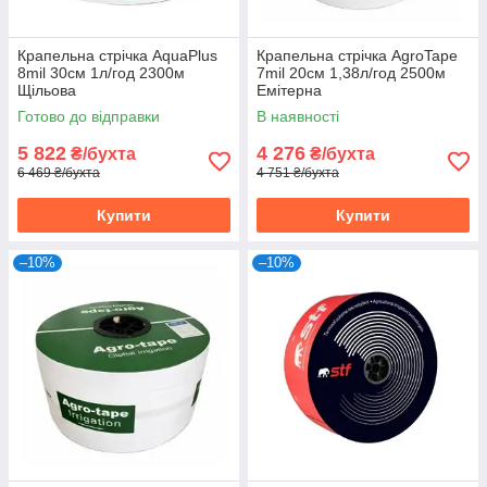
Крапельна стрічка AquaPlus
Крапельна стрічка AgroTape
8mil 30см 1л/год 2300м
7mil 20см 1,38л/год 2500м
Щільова
Емітерна
Готово до відправки
В наявності
5 822
4 276
₴/бухта
₴/бухта
6 469 ₴/бухта
4 751 ₴/бухта
Купити
Купити
–10%
–10%