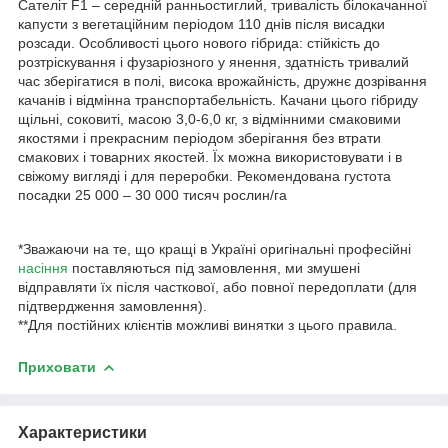
Сателіт F1 – середній ранньостиглий, тривалість білокачанної
капусти з вегетаційним періодом 110 днів після висадки
розсади. Особливості цього нового гібрида: стійкість до
розтріскування і фузаріозного у янення, здатність тривалий
час зберігатися в полі, висока врожайність, дружнє дозрівання
качанів і відмінна транспортабельність. Качани цього гібриду
щільні, соковиті, масою 3,0-6,0 кг, з відмінними смаковими
якостями і прекрасним періодом зберігання без втрати
смакових і товарних якостей. Їх можна використовувати і в
свіжому вигляді і для переробки. Рекомендована густота
посадки 25 000 – 30 000 тисяч рослин/га
*Зважаючи на те, що кращі в Україні оригінальні професійні
насіння
поставляються під замовлення, ми змушені
відправляти їх після часткової, або повної передоплати (для
підтвердження замовлення).
**Для постійних клієнтів можливі винятки з цього правила.
Приховати
Характеристики