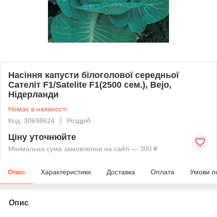
Насіння капусти білоголової середньої
Сателіт F1/Satelite F1(2500 сем.), Bejo,
Нідерланди
Немає в наявності
Код: 30698624
Роздріб
Ціну уточнюйте
Мінімальна сума замовлення на сайті — 300 ₴
Опис
Характеристики
Доставка
Оплата
Умови п
Опис