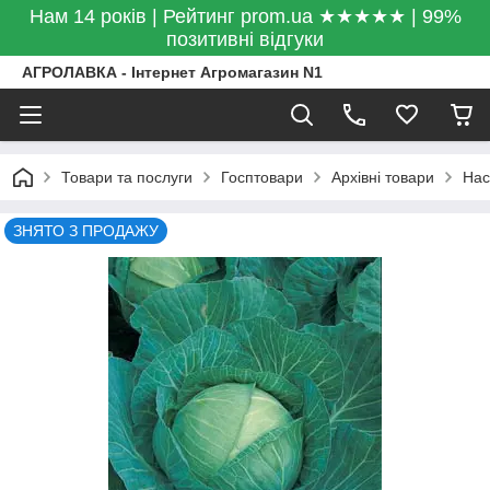
Нам 14 років | Рейтинг prom.ua ★★★★★ | 99%
позитивні відгуки
АГРОЛАВКА - Інтернет Агромагазин N1
Товари та послуги
Госптовари
Архівні товари
Нас
ЗНЯТО З ПРОДАЖУ