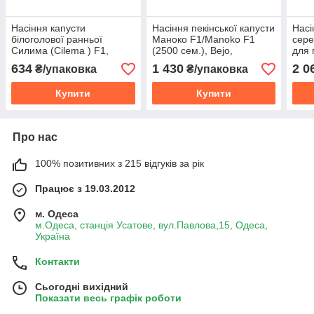
Насіння капусти
Насіння пекінської капусти
Насі
білоголової ранньої
Маноко F1/Manoko F1
сере
Силима (Cilema ) F1,
(2500 сем.), Bejo,
для 
1000сем., Rijk Zwaan
Нідерланди
ЦЕН
634
1 430
2 0
₴/упаковка
₴/упаковка
сем.
Купити
Купити
Про нас
100% позитивних з 215 відгуків за рік
Працює з 19.03.2012
м. Одеса
м.Одеса, станція Усатове, вул.Павлова,15, Одеса,
Україна
Контакти
Сьогодні вихідний
Показати весь графік роботи