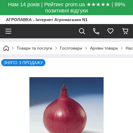
Нам 14 років | Рейтинг prom.ua ★★★★★ | 99%
позитивні відгуки
АГРОЛАВКА - Інтернет Агромагазин N1
Товари та послуги
Госптовари
Архівні товари
Нас
ЗНЯТО З ПРОДАЖУ