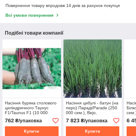
Повернення товару впродовж 14 днів за рахунок покупця
Всі умови повернення
Подібні товари компанії
Насіння буряка столового
Насіння цибулі - батун (на
Насі
циліндричного Таунус
перо) Параді/Parade (250
Білк
F1/Taunus F1 (10 000
000 сем.), Bejo,
сем.
сем.), Bejo, Нідерланди
Нідерланди
762
7 823
6 4
₴/упаковка
₴/упаковка
Купити
Купити