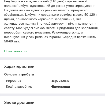
Ред Барон – середньоранній (110 днів) сорт червоної
салатної цибулі, адаптований до різних умов вирощування.
Не дивлячись на відносну ранньостиглість, прекрасно
зберігається. Цибулини середнього розміру, масою 50-120 г,
щільні, привабливого червоного забарвлення, яке
залишається на луку і не «забарвлює» ні ніж, ні компоненти
салату. Має чудові смакові якості. Придатний для зберігання,
переробки і свіжого вживання. Рекомендується для
вирощування у всіх регіонах України. Середня врожайність –
50-60 т/га.
Приховати
Характеристики
Основні атрибути
Виробник
Bejo Zaden
Країна виробник
Нідерланди
Умови доставки