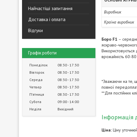
ОСНОВНІ АТРИ
Найчастіші запитання
Виробник
Доставка і оплата
Країна виробник
Відгуки
Боро F1
– середнь
яскраво-червоного
Використовується д
Графік роботи
врожайність 60-80 
Понеділок
08:30
17:30
Вівторок
08:30
17:30
Середа
08:30
17:30
*Зважаючи на те, щ
повної передоплат
Четвер
08:30
17:30
**Для постійних кл
Пʼятниця
08:30
17:30
Субота
09:00
14:00
Неділя
Вихідний
Інформація 
Ціна:
Ціну уточню