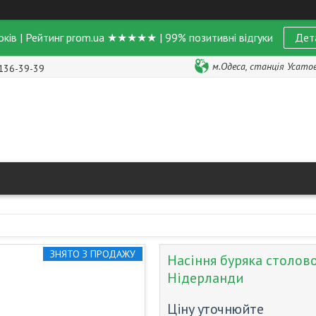
оків | Рейтинг prom.ua ★★★★★ | 99% позитивні відгуки
Дет
м.Одеса, станція Усатове
 136-39-39
ЗНЯТО З ПРОДАЖУ
Насіння буряка столовог
Нідерланди
Ціну уточнюйте