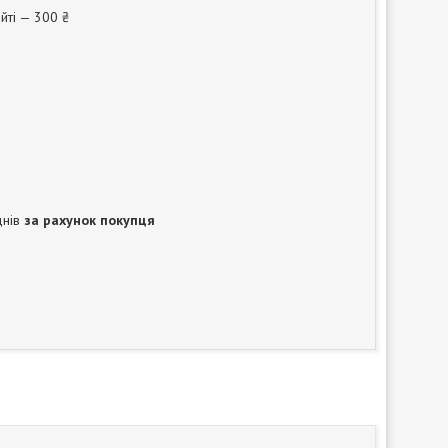
йті — 300 ₴
днів
за рахунок покупця