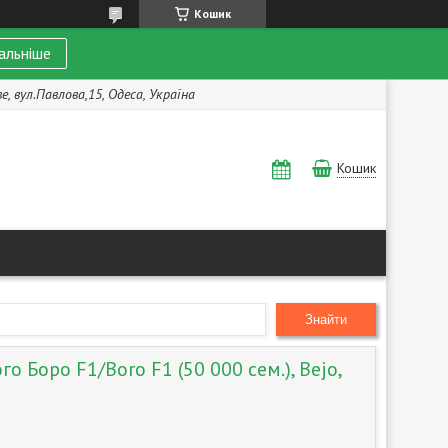
Кошик
альніше
, вул.Павлова,15, Одеса, Україна
Кошик
Знайти
о Боро F1/Boro F1 (50 000 сем.), Bejo,