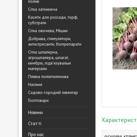
полив
Сітка затінююча
Касети для розсади, торф,
субстрати
Сітка овочева, Мішки
Добрива, стимулятори,
антистресанти, біопрепарати
Сітка шпалерна,
агрошпалера, шпагат,
кембрік, підв'язувальні
матеріали
Плівка поліетиленова
Насіння
Садово-городній інвентар
Госптовари
Новини
Характерис
Статті
Про нас