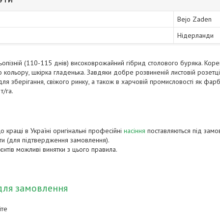
БУТИ
Bejo Zaden
Нідерланди
опізній (110-115 днів) високоврожайний гібрид столового буряка. Коре
 кольору, шкірка гладенька. Завдяки добре розвиненій листовій розетці
ля зберігання, свіжого ринку, а також в харчовій промисловості як фар
т/га.
о кращі в Україні оригінальні професійні
насіння
поставляються під замов
и (для підтвердження замовлення).
ієнтів можливі винятки з цього правила.
для замовлення
йте