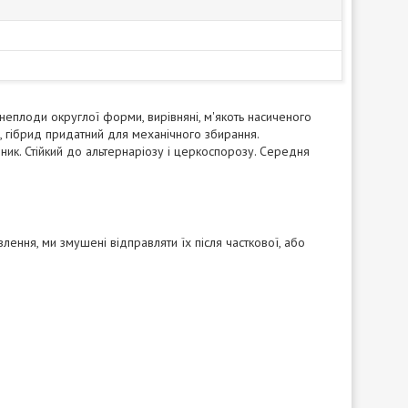
неплоди округлої форми, вирівняні, м'якоть насиченого
, гібрид придатний для механічного збирання.
бник. Стійкий до альтернаріозу і церкоспорозу. Середня
лення, ми змушені відправляти їх після часткової, або