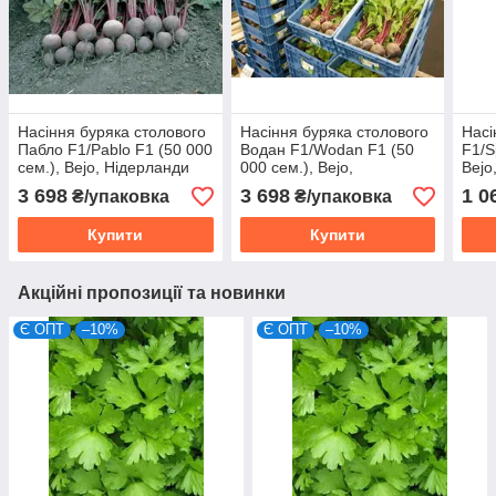
Насіння буряка столового
Насіння буряка столового
Насі
Пабло F1/Pablo F1 (50 000
Водан F1/Wodan F1 (50
F1/S
сем.), Bejo, Нідерланди
000 сем.), Bejo,
Bejo
Нідерланди
3 698
3 698
1 0
₴/упаковка
₴/упаковка
Купити
Купити
Акційні пропозиції та новинки
Є ОПТ
–10%
Є ОПТ
–10%