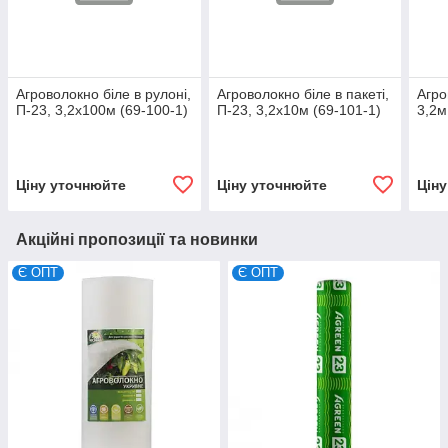
Агроволокно біле в рулоні,
Агроволокно біле в пакеті,
Агро
П-23, 3,2х100м (69-100-1)
П-23, 3,2х10м (69-101-1)
3,2м
Ціну уточнюйте
Ціну уточнюйте
Цін
Акційні пропозиції та новинки
Є ОПТ
Є ОПТ