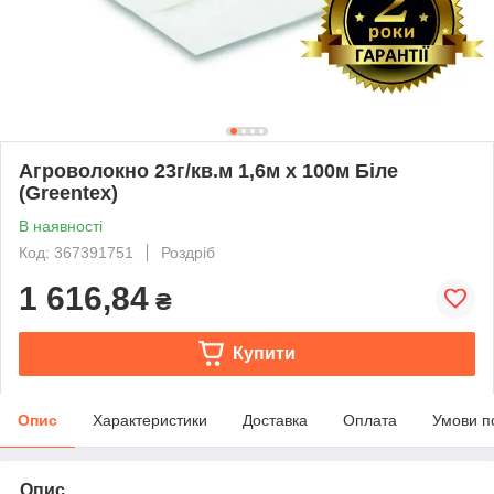
Агроволокно 23г/кв.м 1,6м х 100м Біле
(Greentex)
В наявності
Код: 367391751
Роздріб
1 616,84
₴
Купити
Опис
Характеристики
Доставка
Оплата
Умови п
Опис