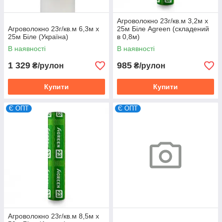
Агроволокно 23г/кв.м 3,2м х
Агроволокно 23г/кв.м 6,3м х
25м Біле Agreen (складений
25м Біле (Україна)
в 0,8м)
В наявності
В наявності
1 329
985
₴/рулон
₴/рулон
Купити
Купити
Є ОПТ
Є ОПТ
Агроволокно 23г/кв.м 8,5м х