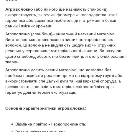
Агроволокно
(або як його ще називають спанбонд)
використовують, як великі фермерські господарства, так і
городники або садівники-любителі, для отримання більш
ранніх і якісних урожаїв.
Агроволокно (спанбонд)– унікальний нетканий матеріал.
Виготовляється агроволокно з чистих поліпропіленових
волокон. Ці волокна не виділяють шкідливих чи отруйних
речовин у середовище життєдіяльності людини. За рахунок
цього спанбонд абсолютно безпечний для оточуючих рослин і
тварин.
Агроволокно досить легкий матеріал, що дозволяє без
проблем накривати рослини прямо на відкритому грунті або
використовувати спеціальні дуги та інші каркасні споруди, а
висока якість і наявність в матеріалі світлостабілізаторів
гарантує довгий термін експлуатації.
Основні характеристики агроволокна:
Відмінна повітро - і водопроникність;
Висока світлопроникність;