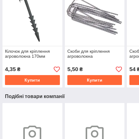
Кілочок для кріплення
Скоби для кріплення
Скоб
агроволокна 170мм
агроволокна
агро
4,35
5,50
54
₴
₴
₴
Купити
Купити
Подібні товари компанії