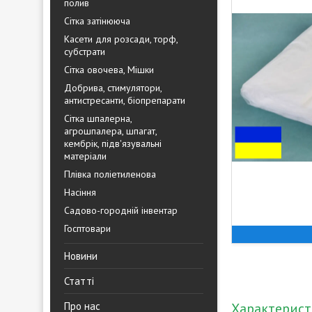
полив
Сітка затінююча
Касети для розсади, торф,
субстрати
Сітка овочева, Мішки
Добрива, стимулятори,
антистресанти, біопрепарати
Сітка шпалерна,
агрошпалера, шпагат,
кембрік, підв'язувальні
матеріали
Плівка поліетиленова
Насіння
Садово-городній інвентар
Госптовари
Новини
Статті
Про нас
Характерис