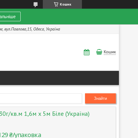
Кошик
альніше
, вул.Павлова,15, Одеса, Україна
Кошик
Знайти
0г/кв.м 1,6м х 5м Біле (Україна)
129 ₴/упаковка