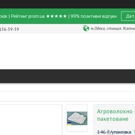
оків | Рейтинг prom.ua ★★★★★ | 99% позитивні відгуки
Дет
м.Одеса, станція Усатове
 136-39-39
Агроволокно 3
пакетоване
146 ₴/упаковка