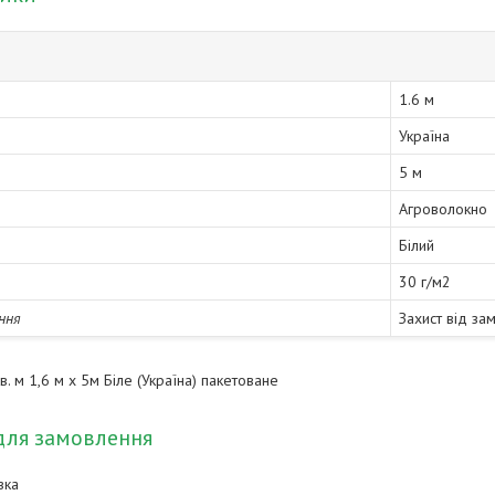
1.6 м
Україна
5 м
Агроволокно
Білий
30 г/м2
ння
Захист від зам
в. м 1,6 м х 5м Біле (Україна) пакетоване
для замовлення
вка