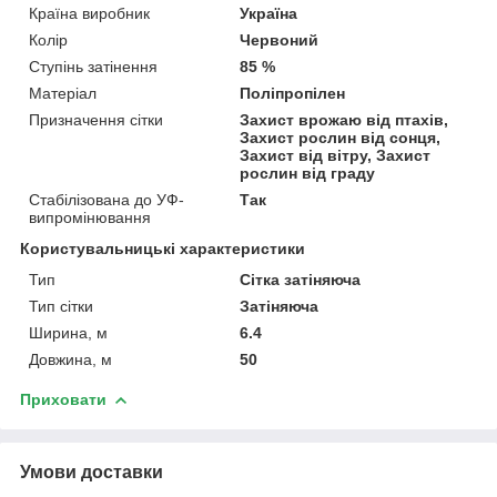
Країна виробник
Україна
Колір
Червоний
Ступінь затінення
85 %
Матеріал
Поліпропілен
Призначення сітки
Захист врожаю від птахів,
Захист рослин від сонця,
Захист від вітру, Захист
рослин від граду
Стабілізована до УФ-
Так
випромінювання
Користувальницькі характеристики
Тип
Сітка затіняюча
Тип сітки
Затіняюча
Ширина, м
6.4
Довжина, м
50
Приховати
Умови доставки