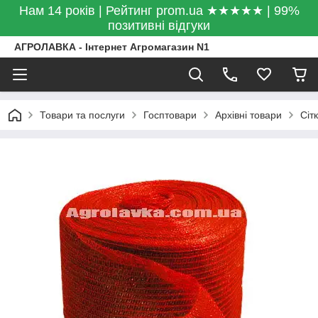
Нам 14 років | Рейтинг prom.ua ★★★★★ | 99%
позитивні відгуки
АГРОЛАВКА - Інтернет Агромагазин N1
Товари та послуги
Госптовари
Архівні товари
Сіт