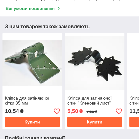
Всі умови повернення
З цим товаром також замовляють
Кліпса для затіняючої
Кліпса для затіняючої
Кліп
сітки 35 мм
сітки "Кленовий лист"
сітк
10,54
5,50
11,
₴
₴
6,11 ₴
Купити
Купити
Подібні товари компанії