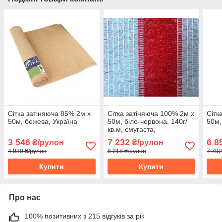
Сітка затіняюча 85% 2м х
Сітка затіняюча 100% 2м х
Сітк
50м, бежева, Україна
50м, біло-червона, 140г/
50м,
кв.м, смугаста,
декоративна, Отрада,
3 546
7 232
6 8
₴/рулон
₴/рулон
Україна
4 030 ₴/рулон
8 218 ₴/рулон
7 792
Купити
Купити
Про нас
100% позитивних з 215 відгуків за рік