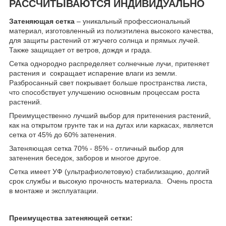
РАССЧИТЫВАЮТСЯ ИНДИВИДУАЛЬНО
Затеняющая сетка
– уникальный профессиональный
материал, изготовленный из полиэтилена высокого качества,
для защиты растений от жгучего солнца и прямых лучей.
Также защищает от ветров, дождя и града.
Сетка однородно распределяет солнечные лучи, притеняет
растения и сокращает испарение влаги из земли.
Разбросанный свет покрывает больше пространства листа,
что способствует улучшению основным процессам роста
растений.
Преимущественно лучший выбор для притенения растений,
как на открытом грунте так и на дугах или каркасах, является
сетка от 45% до 60% затенения.
Затеняющая сетка 70% - 85% - отличный выбор для
затенения беседок, заборов и многое другое.
Сетка имеет УФ (ультрафиолетовую) стабилизацию, долгий
срок службы и высокую прочность материала. Очень проста
в монтаже и эксплуатации.
Преимущества затеняющей сетки: