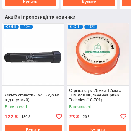
Купити
Купити
Акційні пропозиції та новинки
Є ОПТ
–10%
Є ОПТ
–10%
Стрічка фум 75мкм 12мм х
Фільтр сітчастий 3/4" 2куб.м/
10м для ущільнення різьб
год (прямий)
Technics (10-701)
В наявності
В наявності
122
23
₴
₴
136 ₴
26 ₴
Купити
Купити