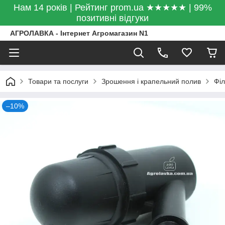
Нам 14 років | Рейтинг prom.ua ★★★★★ | 99%
позитивні відгуки
АГРОЛАВКА - Інтернет Агромагазин N1
Товари та послуги
Зрошення і крапельний полив
Філ
–10%