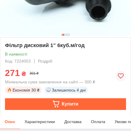
Фільтр дисковий 1" 6куб.м/год
В наявності
Код: 7224053
Роздріб
271
₴
301 ₴
Мінімальна сума замовлення на сайті — 300 ₴
Економія
30 ₴
Залишилось
4 дні
Купити
Опис
Характеристики
Доставка
Оплата
Умови п