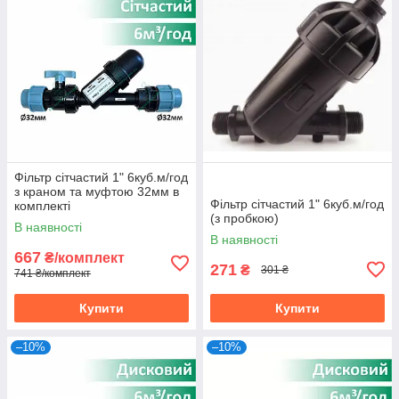
Фільтр сітчастий 1" 6куб.м/год
з краном та муфтою 32мм в
Фільтр сітчастий 1" 6куб.м/год
комплекті
(з пробкою)
В наявності
В наявності
667
₴/комплект
271
₴
301 ₴
741 ₴/комплект
Купити
Купити
–10%
–10%