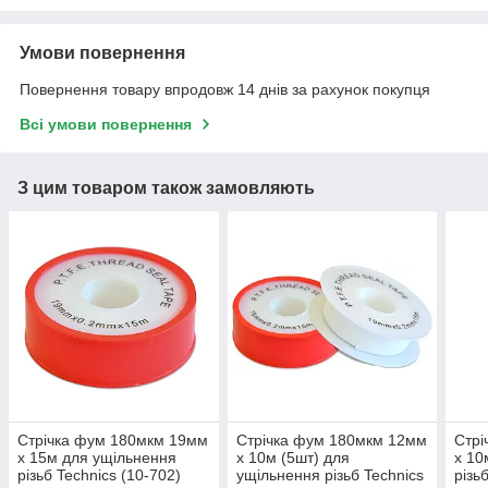
Умови повернення
Повернення товару впродовж 14 днів за рахунок покупця
Всі умови повернення
З цим товаром також замовляють
Стрічка фум 180мкм 19мм
Стрічка фум 180мкм 12мм
Стрі
х 15м для ущільнення
х 10м (5шт) для
х 10
різьб Technics (10-702)
ущільнення різьб Technics
різь