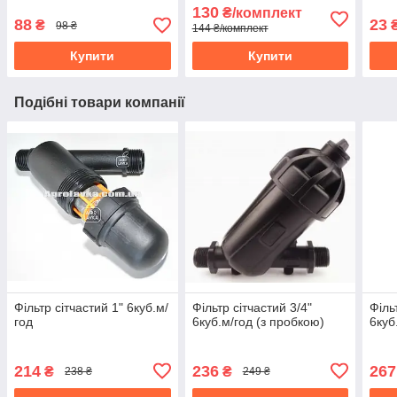
(10-699)
130
₴/комплект
88
23
₴
98 ₴
144 ₴/комплект
Купити
Купити
Подібні товари компанії
Фільтр сітчастий 1" 6куб.м/
Фільтр сітчастий 3/4"
Філь
год
6куб.м/год (з пробкою)
6куб
214
236
267
₴
₴
238 ₴
249 ₴