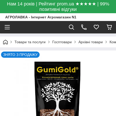
Нам 14 років | Рейтинг prom.ua ★★★★★ | 99%
позитивні відгуки
АГРОЛАВКА - Інтернет Агромагазин N1
Товари та послуги
Госптовари
Архівні товари
Ком
ЗНЯТО З ПРОДАЖУ