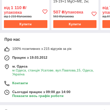
19-19+1 MgO+МЕ, 2кг,
комплексне водорозчинне
1 110
від
₴/
від
добриво
507
₴/упаковка
упаковка
упа
від 1 233 ₴/упаковка
563 ₴/упаковка
від 8
Купити
Купити
Про нас
100% позитивних з 215 відгуків за рік
Працює з 19.03.2012
м. Одеса
м.Одеса, станція Усатове, вул.Павлова,15, Одеса,
Україна
Контакти
Сьогодні працює з 09:00 до 14:00
Показати весь графік роботи