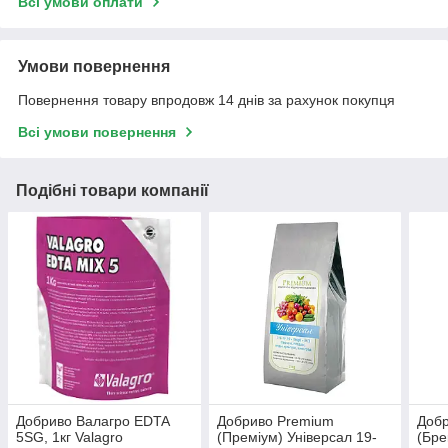
Всі умови оплати
Умови повернення
Повернення товару впродовж 14 днів за рахунок покупця
Всі умови повернення
Подібні товари компанії
Добриво Валагро EDTA
Добриво Premium
Добр
5SG, 1кг Valagro
(Преміум) Універсал 19-
(Брек