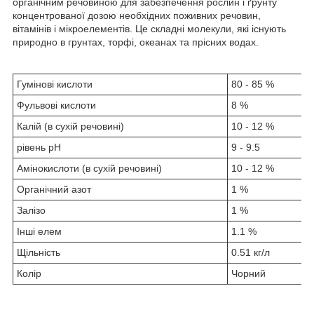
органічним речовиною для забезпечення рослин і ґрунту
концентрованої дозою необхідних поживних речовин,
вітамінів і мікроелементів. Це складні молекули, які існують
природно в грунтах, торфі, океанах та прісних водах.
Гумінові кислоти
80 - 85 %
Фульвові кислоти
8 %
Калій (в сухій речовині)
10 - 12 %
рівень рН
9 - 9.5
Амінокислоти (в сухій речовині)
10 - 12 %
Органічний азот
1 %
Залізо
1 %
Інші елем
1.1 %
Щільність
0.51 кг/л
Колір
Чорний