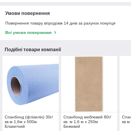
Умови повернення
Повернення товару впродовж 14 днів за рахунок покупця
Всі умови повернення
Подібні товари компанії
Спанбонд (флізелін) 30г/
Спанбонд меблевий 80г/
Спан
кв.м 1,6м х 500м
кв. м 1,6 м х 250м
кв.м
Блакитний
Бежевий