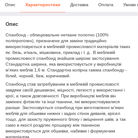
Опис
Характеристики
Доставка
Оплата
Умови 
Опис
Спанбонд - облицювальне неткане полотно (100%
поліпропілен), призначене для заміни традиційно
використовуються в меблевій промисловості матеріалів таких
як: бязь, иткаль, мішковина, приклад і т. д.. В меблевій
промисловості спанбонд знайшов широке застосування.
Стандартна ширина, яка використовується у виробництві
м'яких меблів 1,6 м. Стандартна колірна гамма спанбонду -
білий, чорний, беж, коричневий.
Спанбонд став затребуваним в меблевій промисловості
завдяки своїй дешевизні, міцності, легкості у використанні і
крої, а також довговічності. При виробництві меблів він
замінює флізелін та інші тканини, які використовувалися
раніше. Застосовується спанбонд при виготовленні м'яких
меблів для обшивки нижніх і задніх стінок диванів, крісел
тощо, для захисту пружинного блоку і зміцнення швів, а так
само в якості розділяє прошарку між тканиною
використовується для обшивки, набивки і формуючим
матеріалом.