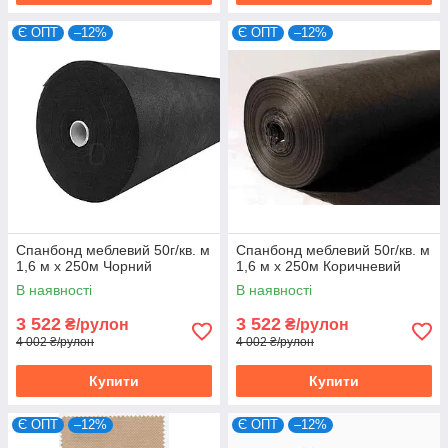
Є ОПТ
–12%
Є ОПТ
–12%
Спанбонд меблевий 50г/кв. м
Спанбонд меблевий 50г/кв. м
1,6 м х 250м Чорний
1,6 м х 250м Коричневий
В наявності
В наявності
3 522
3 522
₴/рулон
₴/рулон
4 002 ₴/рулон
4 002 ₴/рулон
Купити
Купити
Є ОПТ
–12%
Є ОПТ
–12%