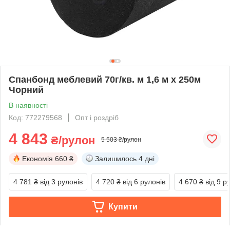
Спанбонд меблевий 70г/кв. м 1,6 м х 250м
Чорний
В наявності
Код: 772279568
Опт і роздріб
4 843
₴/рулон
5 503 ₴/рулон
Економія
660 ₴
Залишилось
4 дні
4 781 ₴
від 3 рулонів
4 720 ₴
від 6 рулонів
4 670 ₴
від 9 р
Купити