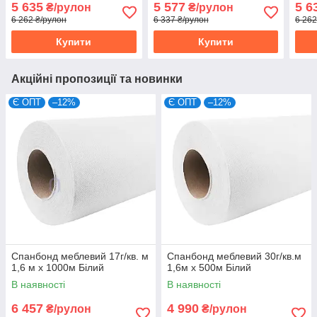
5 635
5 577
5 6
₴/рулон
₴/рулон
6 262 ₴/рулон
6 337 ₴/рулон
6 262
Купити
Купити
Акційні пропозиції та новинки
Є ОПТ
–12%
Є ОПТ
–12%
Спанбонд меблевий 17г/кв. м
Спанбонд меблевий 30г/кв.м
1,6 м х 1000м Білий
1,6м х 500м Білий
В наявності
В наявності
6 457
4 990
₴/рулон
₴/рулон