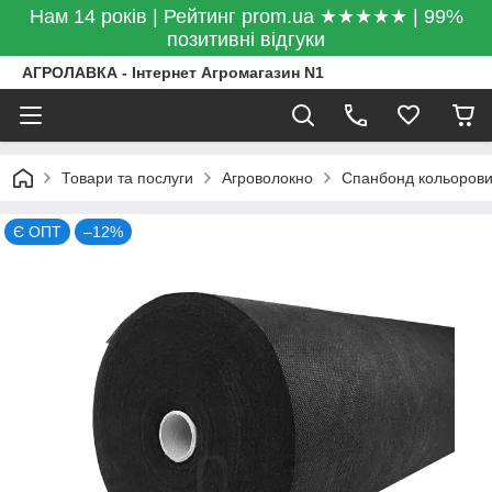
Нам 14 років | Рейтинг prom.ua ★★★★★ | 99%
позитивні відгуки
АГРОЛАВКА - Інтернет Агромагазин N1
Товари та послуги
Агроволокно
Спанбонд кольоров
Є ОПТ
–12%