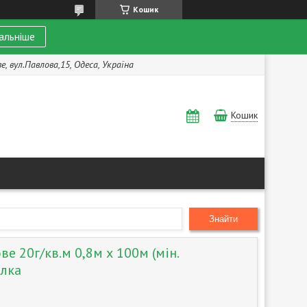
Кошик
альніше
, вул.Павлова,15, Одеса, Україна
Кошик
Знайти
е 20г/кв.м 0,8м х 100м (мін.
алка