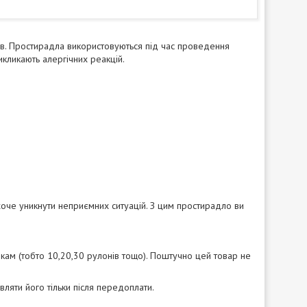
ів. Простирадла використовуються під час проведення
икликають алергічних реакцій.
 хоче уникнути неприємних ситуацій. З цим простирадло ви
ам (тобто 10,20,30 рулонів тощо). Поштучно цей товар не
вляти його тільки після передоплати.