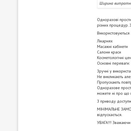
Ширина витратн
Одноразові прости
різних процедур. З
Використовуються 
Лікарнях
Масажні кабінети
Салони краси
Косметологічні це
Основні переваги:
Зручні у використа
Не викликають але
Пропускають повіт
Одноразове простир
можете ні про що 
З приводу доступн
МІНІМАЛЬНЕ ЗАМОВЛ
відпускається.
УВАГА!!! Зважаючи 