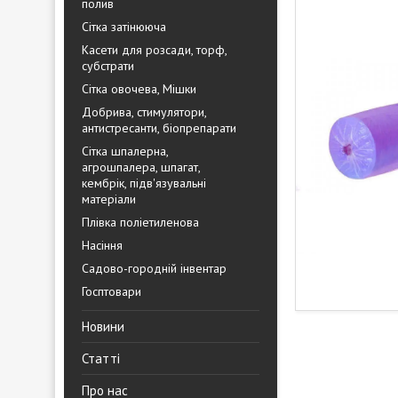
полив
Сітка затінююча
Касети для розсади, торф,
субстрати
Сітка овочева, Мішки
Добрива, стимулятори,
антистресанти, біопрепарати
Сітка шпалерна,
агрошпалера, шпагат,
кембрік, підв'язувальні
матеріали
Плівка поліетиленова
Насіння
Садово-городній інвентар
Госптовари
Новини
Статті
Про нас