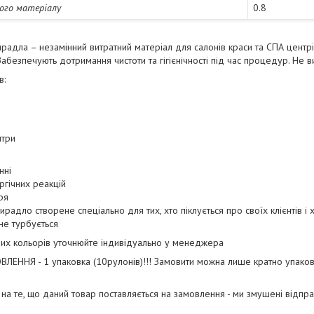
ого матеріалу
0.8
радла – незамінний витратний матеріал для салонів краси та СПА центр
абезпечують дотримання чистоти та гігієнічності під час процедур. Не в
в:
нтри
нні
ргічних реакцій
ря
адло створене спеціально для тих, хто піклується про своїх клієнтів і
не турбується
их кольорів уточнюйте індивідуально у менеджера
ЕННЯ - 1 упаковка (10рулонів)!!! Замовити можна лише кратно упаковк
на те, що даний товар поставляється на замовлення - ми змушені відпра