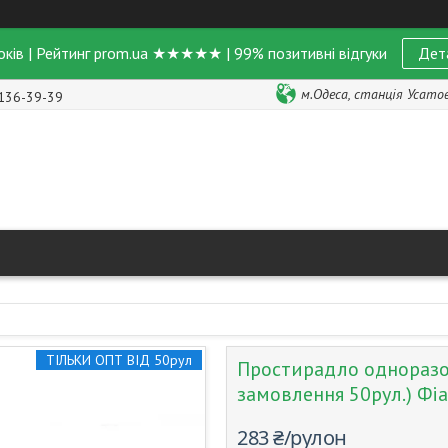
оків | Рейтинг prom.ua ★★★★★ | 99% позитивні відгуки
Дет
м.Одеса, станція Усатове
 136-39-39
ТІЛЬКИ ОПТ ВІД 50рул
Простирадло одноразов
замовлення 50рул.) Фі
283 ₴/рулон