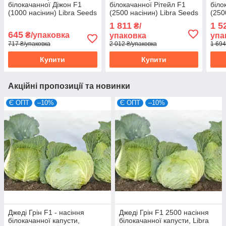
білокачанної Діжон F1
білокачанної Рітейл F1
біло
(1000 насінин) Libra Seeds
(2500 насінин) Libra Seeds
(250
1 811
1 5
₴/
645
₴/упаковка
упаковка
упа
717 ₴/упаковка
2 012 ₴/упаковка
1 694
Купити
Купити
Акційні пропозиції та новинки
Є ОПТ
–10%
Є ОПТ
–10%
Джеді Грін F1 - насіння
Джеді Грін F1 2500 насіння
білокачанної капусти,
білокачанної капусти, Libra