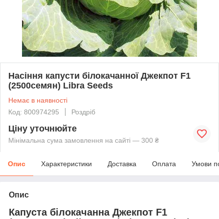
Насіння капусти білокачанної Джекпот F1
(2500семян) Libra Seeds
Немає в наявності
Код: 800974295
Роздріб
Ціну уточнюйте
Мінімальна сума замовлення на сайті — 300 ₴
Опис
Характеристики
Доставка
Оплата
Умови п
Опис
Капуста білокачанна Джекпот F1