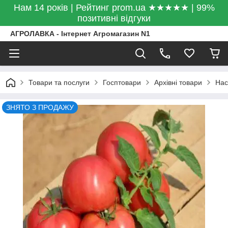
Нам 14 років | Рейтинг prom.ua ★★★★★ | 99%
позитивні відгуки
АГРОЛАВКА - Інтернет Агромагазин N1
Товари та послуги
Госптовари
Архівні товари
Нас
ЗНЯТО З ПРОДАЖУ