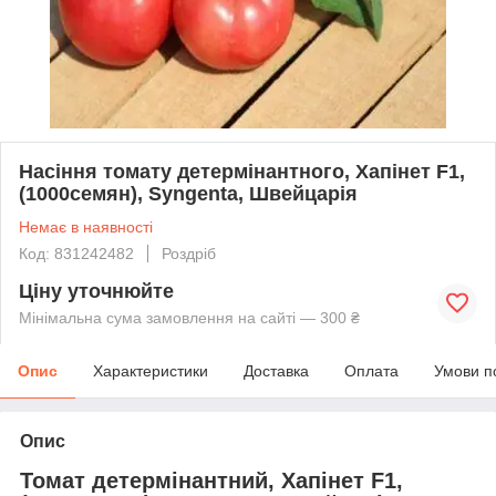
Насіння томату детермінантного, Хапінет F1,
(1000семян), Syngenta, Швейцарія
Немає в наявності
Код: 831242482
Роздріб
Ціну уточнюйте
Мінімальна сума замовлення на сайті — 300 ₴
Опис
Характеристики
Доставка
Оплата
Умови п
Опис
Томат детермінантний, Хапінет F1,