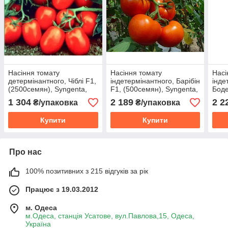
Насіння томату
Насіння томату
Насі
детермінантного, Чіблі F1,
індетермінантного, Барібін
інде
(2500семян), Syngenta,
F1, (500семян), Syngenta,
Боде
Швейцарія
Швейцарія
Syng
1 304
2 189
2 2
₴/упаковка
₴/упаковка
Купити
Купити
Про нас
100% позитивних з 215 відгуків за рік
Працює з 19.03.2012
м. Одеса
м.Одеса, станція Усатове, вул.Павлова,15, Одеса,
Україна