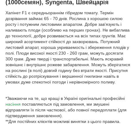
(1000семян), Syngenta, Швейцарія
Хапінет F1 є середньораннім гібридом томату. Термін
дозрівання займає 65 - 70 днів. Рослина з хорошою силою
росту і потужним листовими апаратом. Добре зав'язують і
наливають плоди (особливо на перших гронах). Не вибаглива
до технології, добре розвивається на всіх типах грунтів. Має
широкий асортимент стійкості до захворювань. Потужний
листовий апарат, хороша укриваемость і збереження плодів у
полі. Плоди високої якості 230 - 260 грам, можуть досягати
300 грам. Дуже тверді і транспортабельні. Мають яскравий
зовнішнє і внутрішнє рожеве забарвлення. Можуть зберігатися
на рослині (в полі) довгий годину без втрати якості. Присутня
стійкість до розтріскування і вершинної гнилизни навіть в
умовах дуже спекотної погоди і нерівномірного поливу.
*Зважаючи на те, що кращі в Україні оригінальні професійні
насіння
поставляються під замовлення, ми змушені
відправляти їх після часткової, або повної передоплати (для
підтвердження замовлення).
**Для постійних клієнтів можливі винятки з цього правила.