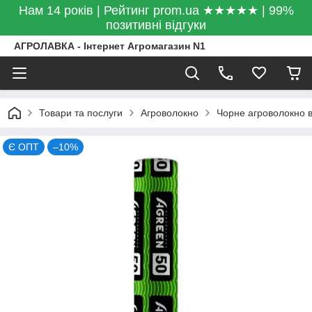
Нам 14 років | Рейтинг prom.ua ★★★★★ | 99%
позитивні відгуки
АГРОЛАВКА - Інтернет Агромагазин N1
Товари та послуги
Агроволокно
Чорне агроволокно ві
Є ОПТ
–10%