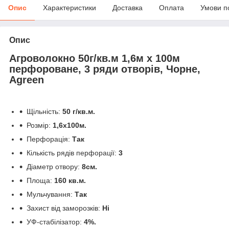
Опис
Характеристики
Доставка
Оплата
Умови п
Опис
Агроволокно 50г/кв.м 1,6м х 100м
перфороване, 3 ряди отворів, Чорне,
Agreen
Щільність:
50 г/кв.м.
Розмір:
1,6х100м.
Перфорація:
Так
Кількість рядів перфорації:
3
Діаметр отвору:
8см.
Площа:
160 кв.м.
Мульчування:
Так
Захист від заморозків:
Ні
УФ-стабілізатор:
4%.