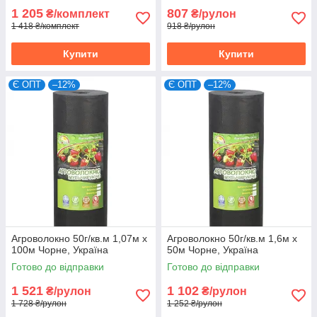
1 205
807
₴/комплект
₴/рулон
1 418 ₴/комплект
918 ₴/рулон
Купити
Купити
Є ОПТ
–12%
Є ОПТ
–12%
Агроволокно 50г/кв.м 1,07м х
Агроволокно 50г/кв.м 1,6м х
100м Чорне, Україна
50м Чорне, Україна
Готово до відправки
Готово до відправки
1 521
1 102
₴/рулон
₴/рулон
1 728 ₴/рулон
1 252 ₴/рулон