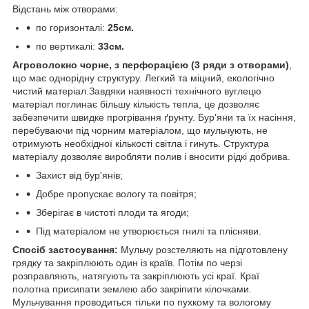
Відстань між отворами:
по горизонталі:
25см.
по вертикалі:
33см.
Агроволокно чорне, з перфорацією (3 ряди з отворами)
,
що має однорідну структуру. Легкий та міцний, екологічно
чистий матеріал.Завдяки наявності технічного вуглецю
матеріал поглинає більшу кількість тепла, це дозволяє
забезпечити швидке прогрівання ґрунту. Бур'яни та їх насіння,
перебуваючи під чорним матеріалом, що мульчують, не
отримують необхідної кількості світла і гинуть. Структура
матеріалу дозволяє виробляти полив і вносити рідкі добрива.
Захист від бур'янів;
Добре пропускає вологу та повітря;
Зберігає в чистоті плоди та ягоди;
Під матеріалом не утворюється гнилі та плісняви.
Спосіб застосування:
Мульчу розстеляють на підготовлену
грядку та закріплюють один із країв. Потім по черзі
розправляють, натягують та закріплюють усі краї. Краї
полотна присипати землею або закріпити кілочками.
Мульчування проводиться тільки по пухкому та вологому