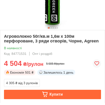
Агроволокно 50г/кв.м 1,6м х 100м
перфороване, 3 ряди отворів, Чорне, Agreen
В наявності
Код: 84771531
Опт і роздріб
4 504
₴/рулон
5 005 ₴/рулон
Економія
501 ₴
Залишилось
1 день
4 305 ₴
від 3 рулонів
Купити