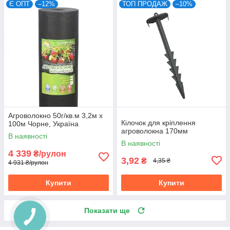
Є ОПТ
–12%
ТОП ПРОДАЖ
–10%
Агроволокно 50г/кв.м 3,2м х
Кілочок для кріплення
100м Чорне, Україна
агроволокна 170мм
В наявності
В наявності
4 339
₴/рулон
3,92
₴
4,35 ₴
4 931 ₴/рулон
Купити
Купити
Показати ще