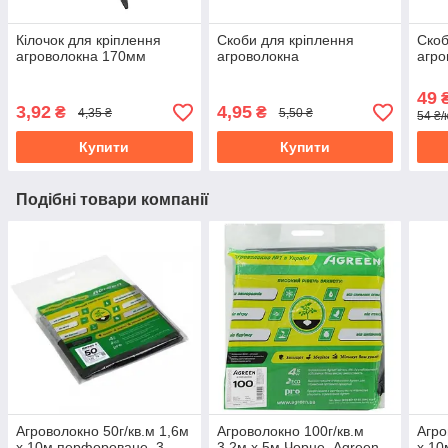
Кілочок для кріплення
Скоби для кріплення
Скоб
агроволокна 170мм
агроволокна
агро
49
₴
3,92
4,95
₴
₴
4,35 ₴
5,50 ₴
54 ₴/
Купити
Купити
Подібні товари компанії
Агроволокно 50г/кв.м 1,6м
Агроволокно 100г/кв.м
Агро
х 10м перфороване, 3
3,2м х 5м Чорне, Agreen
х 10