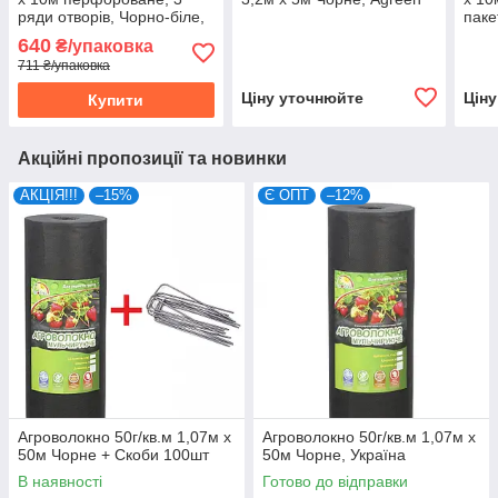
ряди отворів, Чорно-біле,
паке
Agreen
640
₴/упаковка
711 ₴/упаковка
Ціну уточнюйте
Цін
Купити
Акційні пропозиції та новинки
АКЦІЯ!!!
–15%
Є ОПТ
–12%
Агроволокно 50г/кв.м 1,07м х
Агроволокно 50г/кв.м 1,07м х
50м Чорне + Скоби 100шт
50м Чорне, Україна
В наявності
Готово до відправки