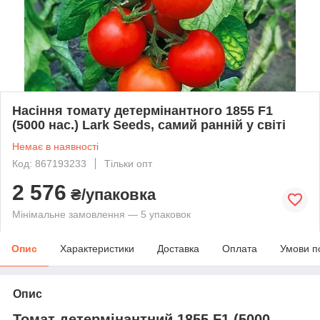
Насіння томату детермінантного 1855 F1
(5000 нас.) Lark Seeds, самий ранній у світі
Немає в наявності
Код: 867193233
Тільки опт
2 576
₴/упаковка
Мінімальне замовлення — 5 упаковок
Опис
Характеристики
Доставка
Оплата
Умови п
Опис
Томат детермінантний 1855 F1 (5000