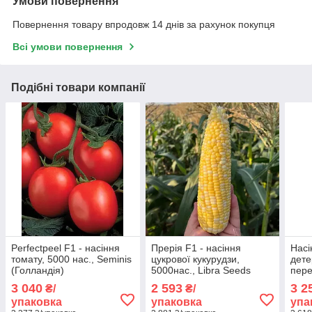
Умови повернення
Повернення товару впродовж 14 днів за рахунок покупця
Всі умови повернення
Подібні товари компанії
Perfectpeel F1 - насіння
Прерія F1 - насіння
Насі
томату, 5000 нас., Seminis
цукрової кукурудзи,
дете
(Голландія)
5000нас., Libra Seeds
пере
(500
3 040
2 593
3 2
₴/
₴/
упаковка
упаковка
упа