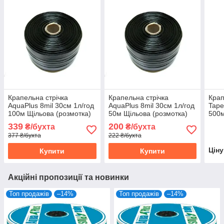
Крапельна стрічка
Крапельна стрічка
Крап
AquaPlus 8mil 30см 1л/год
AquaPlus 8mil 30см 1л/год
Tape
100м Щільова (розмотка)
50м Щільова (розмотка)
500м
339
200
₴/бухта
₴/бухта
377 ₴/бухта
222 ₴/бухта
Цін
Купити
Купити
Акційні пропозиції та новинки
Топ продажів
–14%
Топ продажів
–14%