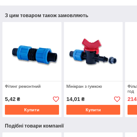
З цим товаром також замовляють
Фітинг ремонтний
Мінікран з гумкою
Філь
год
5,42
14,01
214
₴
₴
Купити
Купити
Подібні товари компанії