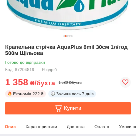
Крапельна стрічка AquaPlus 8mil 30см 1л/год
500м Щільова
Готово до відправки
Код: 87204819
Роздріб
1 358
₴/бухта
1 580 ₴/бухта
Економія
222 ₴
Залишилось
7 днів
Купити
Опис
Характеристики
Доставка
Оплата
Умови п