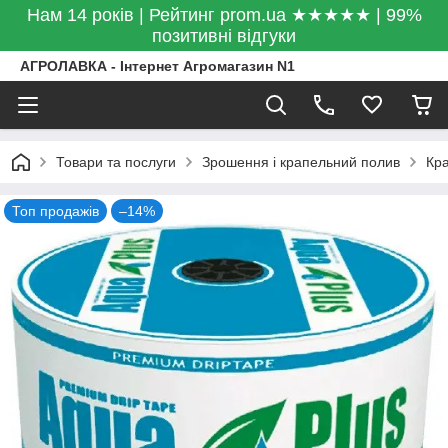
Нам 14 років | Рейтинг prom.ua ★★★★★ | 99%
позитивні відгуки
АГРОЛАВКА - Інтернет Агромагазин N1
Товари та послуги
Зрошення і крапельний полив
Кра
Топ продажів
–14%