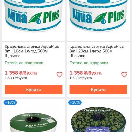
Крапельна стрічка AquaPlus
Крапельна стрічка AquaPlus
8mil 10см 1л/год 500м
8mil 20см 1л/год 500м
Щільова
Щільова
Готово до відправки
Готово до відправки
1 358
1 358
₴/бухта
₴/бухта
1 580 ₴/бухта
1 580 ₴/бухта
Купити
Купити
–10%
–10%