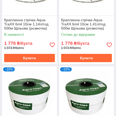
Краплинна стрічка Aqua-
Краплинна стрічка Aqua-
TraXX 6mil 10см 1,14л/год
TraXX 6mil 10см 1,41л/год
500м Щільова (розмотка)
500м Щільова (розмотка)
В наявності
Готово до відправки
1 776
1 776
₴/бухта
₴/бухта
1 973 ₴/бухта
1 973 ₴/бухта
Купити
Купити
–10%
–10%