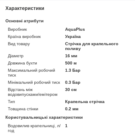
Характеристики
Основні атрибути
Виробник
AquaPlus
Країна виробник
Україна
Вид товару
Стрічка для крапельного
поливу
Діаметр
16 мм
Довжина бухти
500 м
Максимальний робочий
1.3 Бар
тиск
Мінімальний робочий тиск
0.3 Бар
Відстань між
30 см
водовипусками/емітером
Тип
Крапельна стрічка
Товщина стінки
0.2 мм
Користувальницькі характеристики
Водовилив крапельниці, л/
1
год