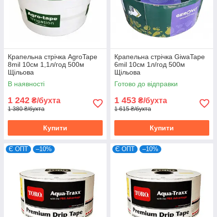
Крапельна стрічка AgroTape
Крапельна стрічка GiwaTape
8mil 10см 1,1л/год 500м
6mil 10см 1л/год 500м
Щільова
Щільова
В наявності
Готово до відправки
1 242
1 453
₴/бухта
₴/бухта
1 380 ₴/бухта
1 615 ₴/бухта
Купити
Купити
Є ОПТ
–10%
Є ОПТ
–10%