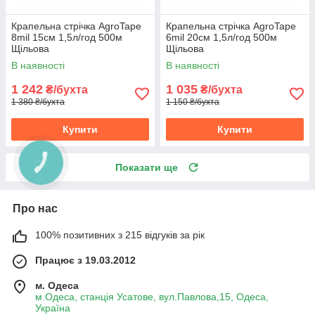
Крапельна стрічка AgroTape
Крапельна стрічка AgroTape
8mil 15см 1,5л/год 500м
6mil 20см 1,5л/год 500м
Щільова
Щільова
В наявності
В наявності
1 242
1 035
₴/бухта
₴/бухта
1 380 ₴/бухта
1 150 ₴/бухта
Купити
Купити
Показати ще
Про нас
100% позитивних з 215 відгуків за рік
Працює з 19.03.2012
м. Одеса
м.Одеса, станція Усатове, вул.Павлова,15, Одеса,
Україна