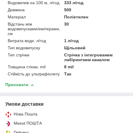
Водовилив на 100 м, л/год
333 л/год
Довжина
500
Матеріал
Поліетилен
Відстань між
30
водовипусками/емітерами,
см
Витрата води, л/год
1 л/год
Тип водовипуску
Щільовий
Тип стрічки
Стрічка з інтегрованим
лабіринтним каналом
Товщина стінки, mil
8 mil
Стійкість до ультрафіолету
Так
Приховати
Умови доставки
Нова Пошта
Meest ПОШТА
Delivery