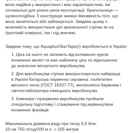
вона надійна у використанні і має характеристики, які
оптимальні для різних умов експлуатації. Крапельниця ―
щілиноподібна. Її конструкція знижує ймовірність того, що
вона засмітиться або заблокується. Завдяки цьому є
можливість використання цієї крапельнної стрічки як на
ґрунтовій поверхні, так і під землею;
Завдяки тому, що Aquaplus/StarTape(r) виробляється в Україні:
Ціна на нього не залежить від коливання курсів
іноземних валют та має найнижчу ціну по відношенню
до аналогам імпортного виробництва.
Для виробництва стрічки використовується найкраща
в Україні Катарська первинна сировина: поліетилен
високого тиску (ГОСТ 16337-77), високоякісні барвники і
світлостабілізатори німецького виробництва.
Інженери і працівники виробництва пройшли
спеціальну підготовку і стажування під керівництвом
іноземних фахівців.
Максимальна довжина ряду при тиску 0,5 Атм:
10 см 750 л/год/100 м.п. = 105 метрів