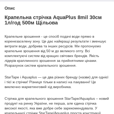
Опис
Крапельна стрічка AquaPlus 8mil 30см
1л/год 500м Щільова
Крапельне зрошення - це спосіб подачі води прямо в
коренезаселену зону. Це дає найкращі результати і зменшує
витрати води, добрива та інших ресурсів. Ми пропонуємо
крапельне зрошення від 50 м до великого опту. Всі
комплектуючі систем від кращих світових брендів. Якість
лідерів краплинного зрошення за прийнятними цінами.
Розрахунок систем крапельного зрошення.
StarTape і Aquaplus ― це два різних бренду (назви) для однієї
і тієї ж стрічки! Різниця тільки в написі на пакуванні! Це
виключно маркетинговий хід виробника.
Стрічка для крапельного зрошення StarTape/Aquaplus – новий
продукт на ринку України, не перша, але єдина стрічка
високої якості, яка вже добре себе зарекомендувала. У
крапельнної стрічки StarTape/Aquaplus проста конструкції,