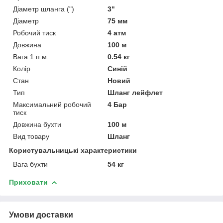
Діаметр шланга (")
3"
Діаметр
75 мм
Робочий тиск
4 атм
Довжина
100 м
Вага 1 п.м.
0.54 кг
Колір
Синій
Стан
Новий
Тип
Шланг лейфлет
Максимальний робочий
4 Бар
тиск
Довжина бухти
100 м
Вид товару
Шланг
Користувальницькі характеристики
Вага бухти
54 кг
Приховати
Умови доставки