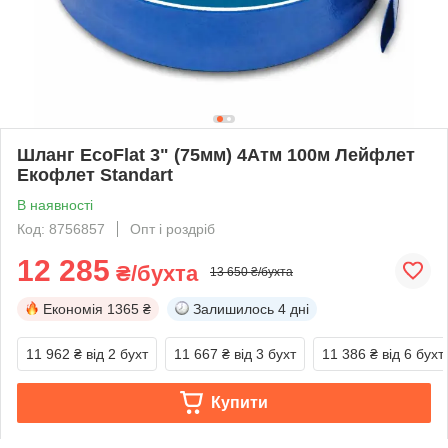
Шланг EcoFlat 3" (75мм) 4Атм 100м Лейфлет
Екофлет Standart
В наявності
Код: 8756857
Опт і роздріб
12 285
₴/бухта
13 650 ₴/бухта
Економія
1365 ₴
Залишилось
4 дні
11 962 ₴
від 2 бухт
11 667 ₴
від 3 бухт
11 386 ₴
від 6 бухт
Купити