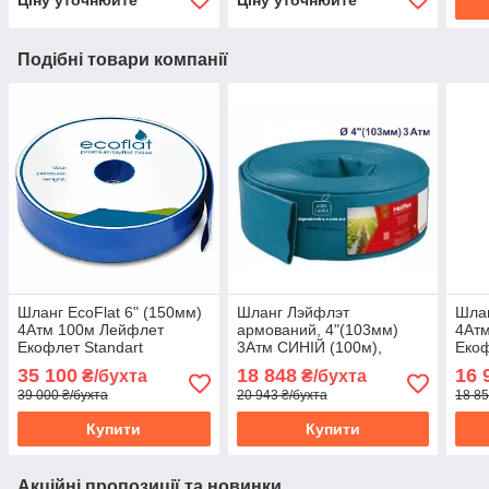
Ціну уточнюйте
Ціну уточнюйте
Подібні товари компанії
Шланг EcoFlat 6" (150мм)
Шланг Лэйфлэт
Шлан
4Атм 100м Лейфлет
армований, 4"(103мм)
4Ат
Екофлет Standart
3Атм СИНІЙ (100м),
Екоф
Heliflex Monoflat,
35 100
18 848
16 
₴/бухта
₴/бухта
Португалія
39 000 ₴/бухта
20 943 ₴/бухта
18 85
Купити
Купити
Акційні пропозиції та новинки