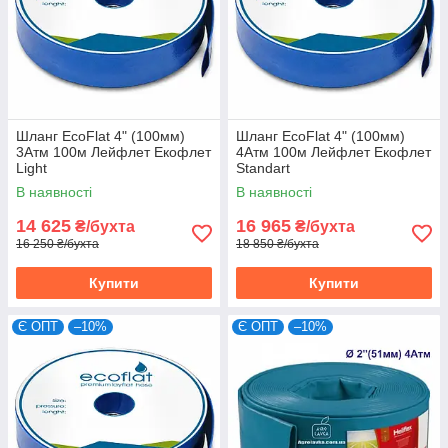
Шланг EcoFlat 4" (100мм)
Шланг EcoFlat 4" (100мм)
3Атм 100м Лейфлет Екофлет
4Атм 100м Лейфлет Екофлет
Light
Standart
В наявності
В наявності
14 625
16 965
₴/бухта
₴/бухта
16 250 ₴/бухта
18 850 ₴/бухта
Купити
Купити
Є ОПТ
–10%
Є ОПТ
–10%