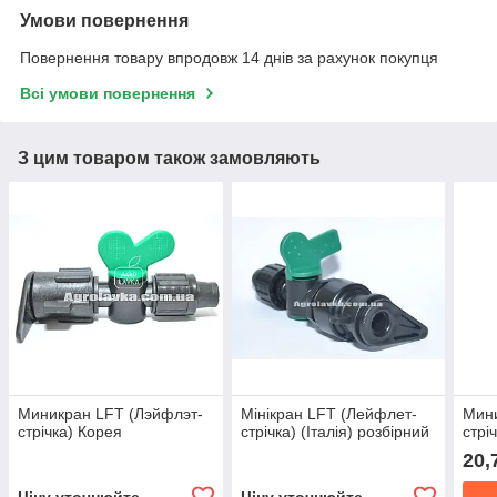
Умови повернення
Повернення товару впродовж 14 днів за рахунок покупця
Всі умови повернення
З цим товаром також замовляють
Миникран LFT (Лэйфлэт-
Мінікран LFT (Лейфлет-
Мини
стрічка) Корея
стрічка) (Італія) розбірний
стрі
20,