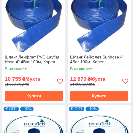
Шланг Лейфлет PVC Layflat
Шланг Лейфлет Sunhose 4"
Hose 4" 4Bar 100м, Корея
4Bar 100м, Корея
В наявності
В наявності
10 755
12 870
₴/бухта
₴/бухта
11 950 ₴/бухта
14 300 ₴/бухта
Купити
Купити
Є ОПТ
–10%
Є ОПТ
–10%