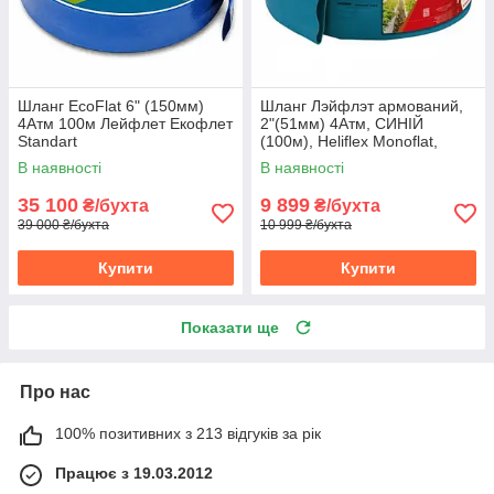
Шланг EcoFlat 6" (150мм)
Шланг Лэйфлэт армований,
4Атм 100м Лейфлет Екофлет
2"(51мм) 4Атм, СИНІЙ
Standart
(100м), Heliflex Monoflat,
Португалія
В наявності
В наявності
35 100
9 899
₴/бухта
₴/бухта
39 000 ₴/бухта
10 999 ₴/бухта
Купити
Купити
Показати ще
Про нас
100% позитивних з 213 відгуків за рік
Працює з 19.03.2012