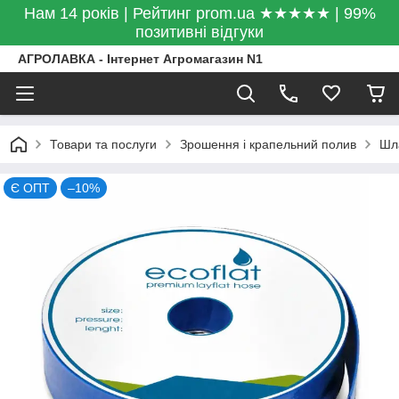
Нам 14 років | Рейтинг prom.ua ★★★★★ | 99%
позитивні відгуки
АГРОЛАВКА - Інтернет Агромагазин N1
Товари та послуги
Зрошення і крапельний полив
Шла
Є ОПТ
–10%