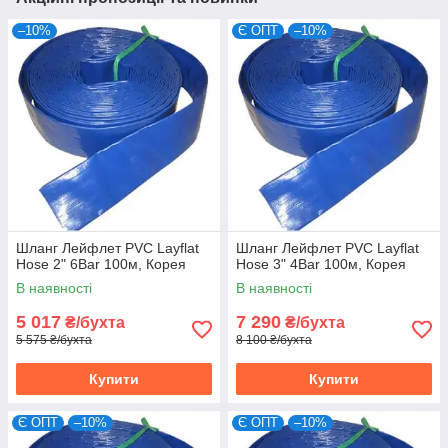
–10%
Є ОПТ
–10%
Шланг Лейфлет PVC Layflat
Шланг Лейфлет PVC Layflat
Hose 2" 6Bar 100м, Корея
Hose 3" 4Bar 100м, Корея
В наявності
В наявності
5 017
7 290
₴/бухта
₴/бухта
5 575 ₴/бухта
8 100 ₴/бухта
Купити
Купити
Є ОПТ
–10%
Є ОПТ
–10%