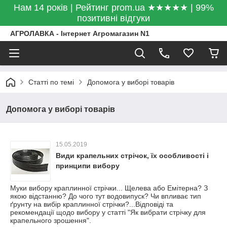
Нам 14 років | Рейтинг prom.ua ★★★★★ | 99%
позитивні відгуки
АГРОЛАВКА - Інтернет Агромагазин N1
Статті по темі
Допомога у виборі товарів
Допомога у виборі товарів
15.05.2019
Види крапельних стрічок, їх особливості і
принципи вибору
Муки вибору краплинної стрічки... Щелева або Емітерна? З
якою відстанню? До чого тут водовипуск? Чи впливає тип
ґрунту на вибір краплинної стрічки?...Відповіді та
рекомендації щодо вибору у статті "Як вибрати стрічку для
крапельного зрошення".