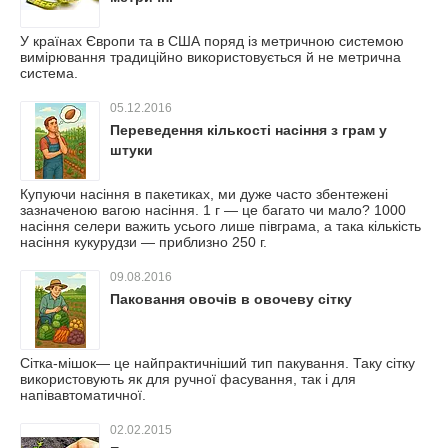
У країнах Європи та в США поряд із метричною системою
вимірювання традиційно використовується й не метрична
система.
05.12.2016
Переведення кількості насіння з грам у
штуки
Купуючи насіння в пакетиках, ми дуже часто збентежені
зазначеною вагою насіння. 1 г — це багато чи мало? 1000
насіння селери важить усього лише півграма, а така кількість
насіння кукурудзи — приблизно 250 г.
09.08.2016
Паковання овочів в овочеву сітку
Сітка-мішок— це найпрактичніший тип пакування. Таку сітку
використовують як для ручної фасування, так і для
напівавтоматичної.
02.02.2015