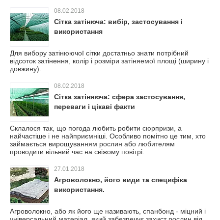
08.02.2018
Сітка затінюча: вибір, застосування і
використання
Для вибору затінюючої сітки достатньо знати потрібний
відсоток затінення, колір і розміри затіняемої площі (ширину і
довжину).
08.02.2018
Сітка затіняюча: сфера застосування,
переваги і цікаві факти
Склалося так, що погода любить робити сюрпризи, а
найчастіше і не найприємніші. Особливо помітно це тим, хто
займається вирощуванням рослин або любителям
проводити вільний час на свіжому повітрі.
27.01.2018
Агроволокно, його види та специфіка
використання.
Агроволокно, або як його ще називають, спанбонд - міцний і
універсальний матеріал, який забезпечує захист рослин від