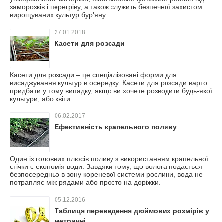
заморозків і перегріву, а також служить безпечної захистом
вирощуваних культур бур'яну.
27.01.2018
Касети для розсади
Касети для розсади – це спеціалізовані форми для
висаджування культур в осередку. Касети для розсади варто
придбати у тому випадку, якщо ви хочете розводити будь-якої
культури, або квіти.
06.02.2017
Ефективність крапельного поливу
Один із головних плюсів поливу з використанням крапельної
стічки є економія води. Завдяки тому, що волога подається
безпосередньо в зону кореневої системи рослини, вода не
потрапляє між рядами або просто на доріжки.
05.12.2016
Таблиця переведення дюймових розмірів у
метричні