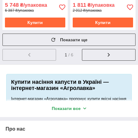
5 748
1 811
₴/упаковка
₴/упаковка
6 387 ₴/упаковка
2 012 ₴/упаковка
Купити
Купити
Показати ще
1
/ 6
Купити насіння капусти в Україні —
інтернет-магазин «Агролавка»
Інтернет-магазин «Агролавка» пропонує купити якісні насіння
капусти в Україні. Ця категорія насіння представлена
Показати все
передовими виробниками в даній сфері. Справжність якості
підтверджують оригінальні заводські упаковки, з точними
вказівками термінів та правил зберігання.
Про нас
Характеристика виробників насіння