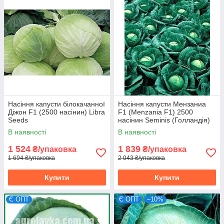
Насіння капусти білокачанної
Насіння капусти Мензаниа
Діжон F1 (2500 насінин) Libra
F1 (Menzania F1) 2500
Seeds
насінин Seminis (Голландія)
В наявності
В наявності
1 524
1 839
₴/упаковка
₴/упаковка
1 694 ₴/упаковка
2 043 ₴/упаковка
Купити
Купити
Є ОПТ
Є ОПТ
–10%