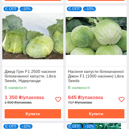
Є ОПТ
–10%
Є ОПТ
–10%
Джеді Грін F1 2500 насіння
Насіння капусти білокачанної
білокачанної капусти, Libra
Діжон F1 (1000 насінин) Libra
Seeds, Нідерланди
Seeds
В наявності
В наявності
1 350
645
₴/упаковка
₴/упаковка
1 500 ₴/упаковка
717 ₴/упаковка
Купити
Купити
Є ОПТ
–10%
Є ОПТ
–10%