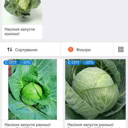
Насіння капусти
конічної
Сортування
0
Фільтри
Є ОПТ
–10%
Є ОПТ
–10%
Насіння капусти ранньої
Насіння капусти ранньої