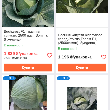
Bucharest F1 - насіння
Насіння капусти білоголова
капусти, 2500 нас., Seminis
серед./стигла,Глорія F1,
(Голландія)
(2500семян), Syngenta,
В наявності
Швейцарія
В наявності
1 839
₴/упаковка
1 196
₴/упаковка
2 043 ₴/упаковка
Купити
Купити
Є ОПТ
Є ОПТ