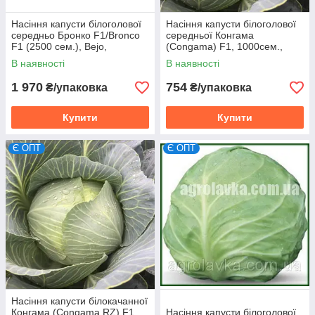
Насіння капусти білоголової
Насіння капусти білоголової
середньо Бронко F1/Bronco
середньої Конгама
F1 (2500 сем.), Bejo,
(Congama) F1, 1000сем.,
Нідерланди
калібровані, Rijk Zwaan
В наявності
В наявності
1 970
754
₴/упаковка
₴/упаковка
Купити
Купити
Є ОПТ
Є ОПТ
Насіння капусти білокачанної
Конгама (Congama RZ) F1,
Насіння капусти білоголової