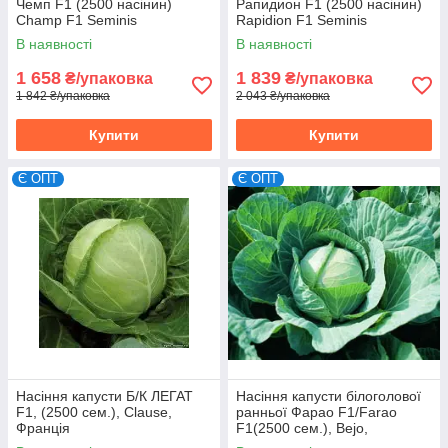
Чемп F1 (2500 насінин)
Рапидион F1 (2500 насінин)
Champ F1 Seminis
Rapidion F1 Seminis
(Голландія)
В наявності
В наявності
1 658
1 839
₴/упаковка
₴/упаковка
1 842 ₴/упаковка
2 043 ₴/упаковка
Купити
Купити
Є ОПТ
Є ОПТ
Насіння капусти Б/К ЛЕГАТ
Насіння капусти білоголової
F1, (2500 сем.), Clause,
ранньої Фарао F1/Farao
Франція
F1(2500 сем.), Bejo,
Нідерланди