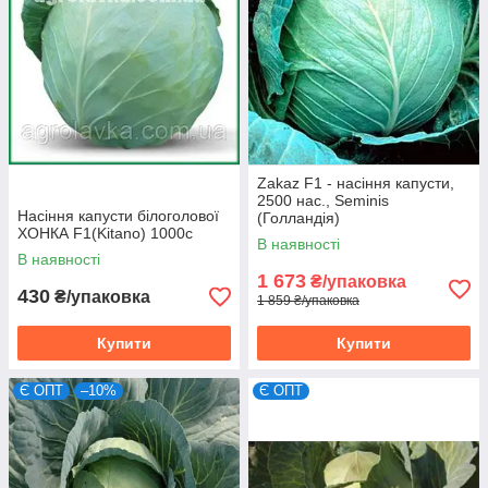
Zakaz F1 - насіння капусти,
2500 нас., Seminis
Насіння капусти білоголової
(Голландія)
ХОНКА F1(Kitano) 1000c
В наявності
В наявності
1 673
₴/упаковка
430
₴/упаковка
1 859 ₴/упаковка
Купити
Купити
Є ОПТ
–10%
Є ОПТ