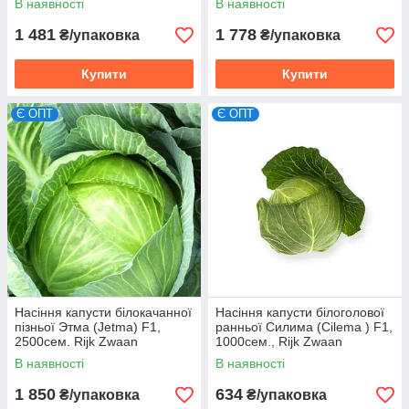
В наявності
В наявності
1 481
1 778
₴/упаковка
₴/упаковка
Купити
Купити
Є ОПТ
Є ОПТ
Насіння капусти білокачанної
Насіння капусти білоголової
пізньої Этма (Jetma) F1,
ранньої Силима (Cilema ) F1,
2500сем. Rijk Zwaan
1000сем., Rijk Zwaan
В наявності
В наявності
1 850
634
₴/упаковка
₴/упаковка