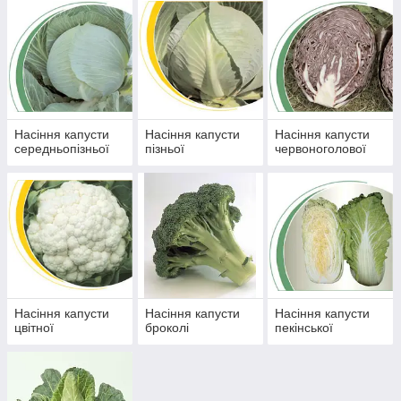
Насіння капусти
Насіння капусти
Насіння капусти
середньопізньої
пізньої
червоноголової
Насіння капусти
Насіння капусти
Насіння капусти
цвітної
броколі
пекінської