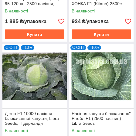
95-120 дн. 2500 насіння,
ХОНКА F1 (Kitano) 2500c
калібровані, Rijk Zwaan
В наявності
В наявності
1 885
924
₴/упаковка
₴/упаковка
Купити
Купити
Є ОПТ
–10%
Є ОПТ
–10%
Діжон F1 10000 насіння
Насіння капусти білокачанної
білокачанної капусти, Libra
Рітейл F1 (2500 насінин)
Seeds, Нідерланди
Libra Seeds
В наявності
В наявності