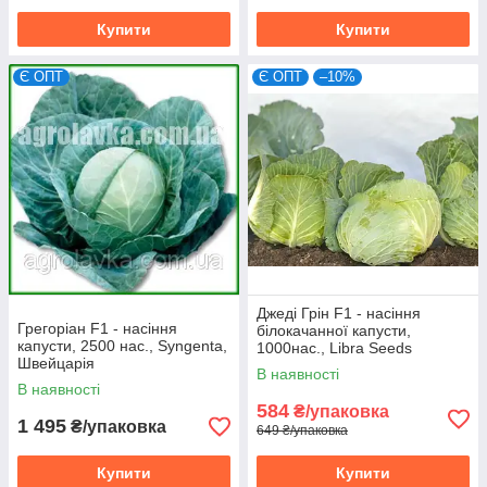
Купити
Купити
Є ОПТ
Є ОПТ
–10%
Джеді Грін F1 - насіння
Грегоріан F1 - насіння
білокачанної капусти,
капусти, 2500 нас., Syngenta,
1000нас., Libra Seeds
Швейцарія
В наявності
В наявності
584
₴/упаковка
1 495
₴/упаковка
649 ₴/упаковка
Купити
Купити