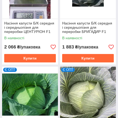
Насіння капусти Б/К середня
Насіння капусти Б/К середня
і середньопізня для
і середньопізня для
переробки ЦЕНТУРІОН F1
переробки БРИГАДИР F1
(2500 сем.), Elisem, Франція
(2500 сем.), Elisem, Франція
В наявності
В наявності
2 066
1 883
₴/упаковка
₴/упаковка
Купити
Купити
Є ОПТ
Є ОПТ